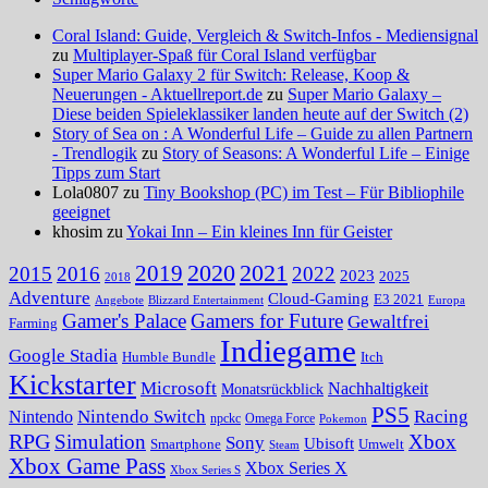
Coral Island: Guide, Vergleich & Switch-Infos - Mediensignal
zu
Multiplayer-Spaß für Coral Island verfügbar
Super Mario Galaxy 2 für Switch: Release, Koop &
Neuerungen - Aktuellreport.de
zu
Super Mario Galaxy –
Diese beiden Spieleklassiker landen heute auf der Switch (2)
Story of Sea on : A Wonderful Life – Guide zu allen Partnern
- Trendlogik
zu
Story of Seasons: A Wonderful Life – Einige
Tipps zum Start
Lola0807 zu
Tiny Bookshop (PC) im Test – Für Bibliophile
geeignet
khosim zu
Yokai Inn – Ein kleines Inn für Geister
2020
2021
2019
2015
2016
2022
2023
2025
2018
Adventure
Cloud-Gaming
E3 2021
Angebote
Blizzard Entertainment
Europa
Gamer's Palace
Gamers for Future
Gewaltfrei
Farming
Indiegame
Google Stadia
Humble Bundle
Itch
Kickstarter
Microsoft
Nachhaltigkeit
Monatsrückblick
PS5
Nintendo Switch
Racing
Nintendo
npckc
Omega Force
Pokemon
RPG
Simulation
Xbox
Sony
Ubisoft
Smartphone
Umwelt
Steam
Xbox Game Pass
Xbox Series X
Xbox Series S