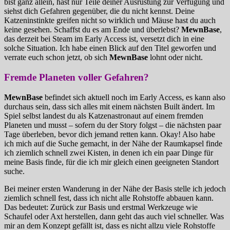
bist ganz allein, hast nur Teile deiner Ausrüstung zur Verfügung und
siehst dich Gefahren gegenüber, die du nicht kennst. Deine
Katzeninstinkte greifen nicht so wirklich und Mäuse hast du auch
keine gesehen. Schaffst du es am Ende und überlebst?
MewnBase
,
das derzeit bei Steam im Early Access ist, versetzt dich in eine
solche Situation. Ich habe einen Blick auf den Titel geworfen und
verrate euch schon jetzt, ob sich
MewnBase
lohnt oder nicht.
Fremde Planeten voller Gefahren?
MewnBase
befindet sich aktuell noch im Early Access, es kann also
durchaus sein, dass sich alles mit einem nächsten Built ändert. Im
Spiel selbst landest du als Katzenastronaut auf einem fremden
Planeten und musst – sofern du der Story folgst – die nächsten paar
Tage überleben, bevor dich jemand retten kann. Okay! Also habe
ich mich auf die Suche gemacht, in der Nähe der Raumkapsel finde
ich ziemlich schnell zwei Kisten, in denen ich ein paar Dinge für
meine Basis finde, für die ich mir gleich einen geeigneten Standort
suche.
Bei meiner ersten Wanderung in der Nähe der Basis stelle ich jedoch
ziemlich schnell fest, dass ich nicht alle Rohstoffe abbauen kann.
Das bedeutet: Zurück zur Basis und erstmal Werkzeuge wie
Schaufel oder Axt herstellen, dann geht das auch viel schneller. Was
mir an dem Konzept gefällt ist, dass es nicht allzu viele Rohstoffe