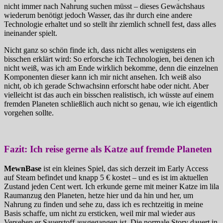
nicht immer nach Nahrung suchen müsst – dieses Gewächshaus
wiederum benötigt jedoch Wasser, das ihr durch eine andere
Technologie erhaltet und so stellt ihr ziemlich schnell fest, dass alles
ineinander spielt.
Nicht ganz so schön finde ich, dass nicht alles wenigstens ein
bisschen erklärt wird: So erforsche ich Technologien, bei denen ich
nicht weiß, was ich am Ende wirklich bekomme, denn die einzelnen
Komponenten dieser kann ich mir nicht ansehen. Ich weiß also
nicht, ob ich gerade Schwachsinn erforscht habe oder nicht. Aber
vielleicht ist das auch ein bisschen realistisch, ich wüsste auf einem
fremden Planeten schließlich auch nicht so genau, wie ich eigentlich
vorgehen sollte.
Fazit: Ich reise gerne als Katze auf fremde Planeten
MewnBase
ist ein kleines Spiel, das sich derzeit im Early Access
auf Steam befindet und knapp 5 € kostet – und es ist im aktuellen
Zustand jeden Cent wert. Ich erkunde gerne mit meiner Katze im lila
Raumanzug den Planeten, hetze hier und da hin und her, um
Nahrung zu finden und sehe zu, dass ich es rechtzeitig in meine
Basis schaffe, um nicht zu ersticken, weil mir mal wieder aus
Versehen er Sauerstoff ausgegangen ist. Die normale Story dauert in