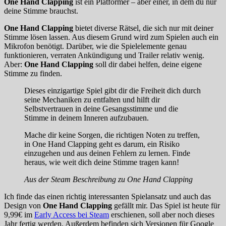
One Hand Clapping
ist ein Platformer – aber einer, in dem du nur
deine Stimme brauchst.
One Hand Clapping
bietet diverse Rätsel, die sich nur mit deiner
Stimme lösen lassen. Aus diesem Grund wird zum Spielen auch ein
Mikrofon benötigt. Darüber, wie die Spielelemente genau
funktionieren, verraten Ankündigung und Trailer relativ wenig.
Aber:
One Hand Clapping
soll dir dabei helfen, deine eigene
Stimme zu finden.
Dieses einzigartige Spiel gibt dir die Freiheit dich durch
seine Mechaniken zu entfalten und hilft dir
Selbstvertrauen in deine Gesangsstimme und die
Stimme in deinem Inneren aufzubauen.
Mache dir keine Sorgen, die richtigen Noten zu treffen,
in One Hand Clapping geht es darum, ein Risiko
einzugehen und aus deinen Fehlern zu lernen. Finde
heraus, wie weit dich deine Stimme tragen kann!
Aus der Steam Beschreibung zu One Hand Clapping
Ich finde das einen richtig interessanten Spielansatz und auch das
Design von
One Hand Clapping
gefällt mir. Das Spiel ist heute für
9,99€ im
Early Access bei Steam
erschienen, soll aber noch dieses
Jahr fertig werden. Außerdem befinden sich Versionen für Google