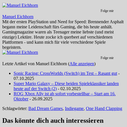
Folge mir
Manuel Eichhorn
Mit der ersten PlayStation und Need for Speed: Brennender Asphalt
begann meine Leidenschaft fürs Gaming, die bis heute anhält.
Gamingmagazine waren als Teenager meine liebste (und meist
einzige) Lektüre. Heute zocke ich querbeet auf verschiedenen
Plattformen - und kann mich für viele verschiedene Spiele
begeistern.
Folge mir
Letzte Artikel von Manuel Eichhorn
(
Alle anzeigen
)
Sonic Racing: CrossWorlds (Switch) im Test – Rasant gut
-
07.10.2025
Super Mario Galaxy – Diese beiden Spieleklassiker landen
heute auf der Switch (2)
- 02.10.2025
ROG Xbox Ally ist ab sofort vorbestellbar – Start am 16.
Oktober
- 26.09.2025
Schlagwörter:
Bad Dream Games
,
Indiegame
,
One Hand Clapping
Das könnte dich auch interessieren