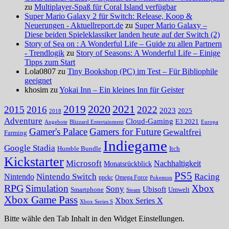
zu
Multiplayer-Spaß für Coral Island verfügbar
Super Mario Galaxy 2 für Switch: Release, Koop &
Neuerungen - Aktuellreport.de
zu
Super Mario Galaxy –
Diese beiden Spieleklassiker landen heute auf der Switch (2)
Story of Sea on : A Wonderful Life – Guide zu allen Partnern
- Trendlogik
zu
Story of Seasons: A Wonderful Life – Einige
Tipps zum Start
Lola0807 zu
Tiny Bookshop (PC) im Test – Für Bibliophile
geeignet
khosim zu
Yokai Inn – Ein kleines Inn für Geister
2020
2021
2019
2015
2016
2022
2023
2025
2018
Adventure
Cloud-Gaming
E3 2021
Angebote
Blizzard Entertainment
Europa
Gamer's Palace
Gamers for Future
Gewaltfrei
Farming
Indiegame
Google Stadia
Humble Bundle
Itch
Kickstarter
Microsoft
Nachhaltigkeit
Monatsrückblick
PS5
Nintendo Switch
Racing
Nintendo
npckc
Omega Force
Pokemon
RPG
Simulation
Xbox
Sony
Ubisoft
Smartphone
Umwelt
Steam
Xbox Game Pass
Xbox Series X
Xbox Series S
Bitte wähle den Tab Inhalt in den Widget Einstellungen.