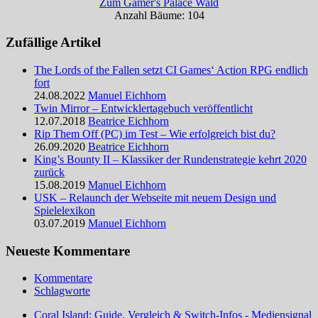
Zum Gamer's Palace Wald
Anzahl Bäume: 104
Zufällige Artikel
The Lords of the Fallen setzt CI Games‘ Action RPG endlich
fort
24.08.2022
Manuel Eichhorn
Twin Mirror – Entwicklertagebuch veröffentlicht
12.07.2018
Beatrice Eichhorn
Rip Them Off (PC) im Test – Wie erfolgreich bist du?
26.09.2020
Beatrice Eichhorn
King’s Bounty II – Klassiker der Rundenstrategie kehrt 2020
zurück
15.08.2019
Manuel Eichhorn
USK – Relaunch der Webseite mit neuem Design und
Spielelexikon
03.07.2019
Manuel Eichhorn
Neueste Kommentare
Kommentare
Schlagworte
Coral Island: Guide, Vergleich & Switch-Infos - Mediensignal