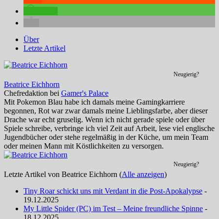
teilen
Über
Letzte Artikel
Neugierig?
Beatrice Eichhorn
Chefredaktion
bei
Gamer's Palace
Mit Pokemon Blau habe ich damals meine Gamingkarriere
begonnen, Rot war zwar damals meine Lieblingsfarbe, aber dieser
Drache war echt gruselig. Wenn ich nicht gerade spiele oder über
Spiele schreibe, verbringe ich viel Zeit auf Arbeit, lese viel englische
Jugendbücher oder stehe regelmäßig in der Küche, um mein Team
oder meinen Mann mit Köstlichkeiten zu versorgen.
Neugierig?
Letzte Artikel von Beatrice Eichhorn
(
Alle anzeigen
)
Tiny Roar schickt uns mit Verdant in die Post-Apokalypse
-
19.12.2025
My Little Spider (PC) im Test – Meine freundliche Spinne
-
18.12.2025