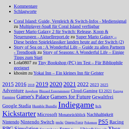
Kommentare
Schlagworte
Coral Island: Guide, Vergleich & Switch-Infos - Mediensignal
zu
Multiplayer-Spaß für Coral Island verfügbar
Super Mario Galaxy 2 für Switch: Release, Koop &
Neuerungen - Aktuellreport.de
zu
Super Mario Galaxy –
Diese beiden Spieleklassiker landen heute auf der Switch (2)
Story of Sea on : A Wonderful Life – Guide zu allen Partnern
- Trendlogik
zu
Story of Seasons: A Wonderful Life – Einige
Tipps zum Start
Lola0807 zu
Tiny Bookshop (PC) im Test – Für Bibliophile
geeignet
khosim zu
Yokai Inn – Ein kleines Inn für Geister
2020
2021
2019
2015
2016
2022
2023
2025
2018
Adventure
Cloud-Gaming
E3 2021
Angebote
Blizzard Entertainment
Europa
Gamer's Palace
Gamers for Future
Gewaltfrei
Farming
Indiegame
Google Stadia
Humble Bundle
Itch
Kickstarter
Microsoft
Nachhaltigkeit
Monatsrückblick
PS5
Nintendo Switch
Racing
Nintendo
npckc
Omega Force
Pokemon
RPG
Simulation
Xbox
Sony
Ubisoft