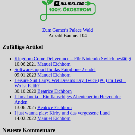
Zum Gamer's Palace Wald
Anzahl Bäume: 104
Zufällige Artikel
Kingdom Come Deliverance – Für Nintendo Switch bestätigt
10.06.2021
Manuel Eichhorn
Softwaresupport für das Fairphone 2 endet
09.01.2023
Manuel Eichhorn
Leisure Suit Larry: Wet Dreams Dry Twice (PC) im Test –
Wo ist Faith?
30.10.2020
Beatrice Eichhorn
Llamalandia – Ein flauschiges Abenteuer im Herzen der
Anden
13.06.2025
Beatrice Eichhorn
I just wanna play: Kirby und das vergessene Land
14.02.2022
Manuel Eichhorn
Neueste Kommentare