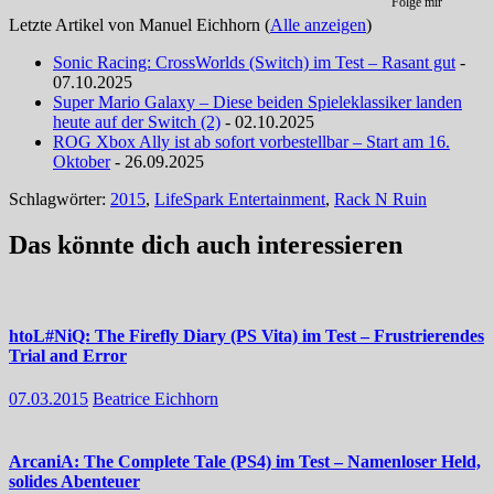
Folge mir
Letzte Artikel von Manuel Eichhorn
(
Alle anzeigen
)
Sonic Racing: CrossWorlds (Switch) im Test – Rasant gut
-
07.10.2025
Super Mario Galaxy – Diese beiden Spieleklassiker landen
heute auf der Switch (2)
- 02.10.2025
ROG Xbox Ally ist ab sofort vorbestellbar – Start am 16.
Oktober
- 26.09.2025
Schlagwörter:
2015
,
LifeSpark Entertainment
,
Rack N Ruin
Das könnte dich auch interessieren
htoL#NiQ: The Firefly Diary (PS Vita) im Test – Frustrierendes
Trial and Error
07.03.2015
Beatrice Eichhorn
ArcaniA: The Complete Tale (PS4) im Test – Namenloser Held,
solides Abenteuer