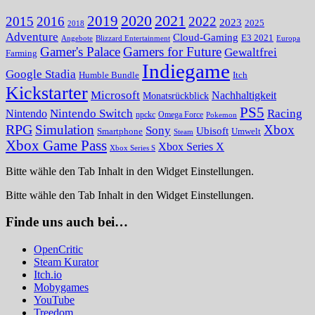
2020
2021
2019
2015
2016
2022
2023
2025
2018
Adventure
Cloud-Gaming
E3 2021
Angebote
Blizzard Entertainment
Europa
Gamer's Palace
Gamers for Future
Gewaltfrei
Farming
Indiegame
Google Stadia
Humble Bundle
Itch
Kickstarter
Microsoft
Nachhaltigkeit
Monatsrückblick
PS5
Nintendo Switch
Racing
Nintendo
npckc
Omega Force
Pokemon
RPG
Simulation
Xbox
Sony
Ubisoft
Smartphone
Umwelt
Steam
Xbox Game Pass
Xbox Series X
Xbox Series S
Bitte wähle den Tab Inhalt in den Widget Einstellungen.
Bitte wähle den Tab Inhalt in den Widget Einstellungen.
Finde uns auch bei…
OpenCritic
Steam Kurator
Itch.io
Mobygames
YouTube
Treedom