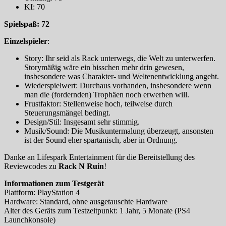
KI: 70
Spielspaß: 72
Einzelspieler
:
Story: Ihr seid als Rack unterwegs, die Welt zu unterwerfen.
Storymäßig wäre ein bisschen mehr drin gewesen,
insbesondere was Charakter- und Weltenentwicklung angeht.
Wiederspielwert: Durchaus vorhanden, insbesondere wenn
man die (fordernden) Trophäen noch erwerben will.
Frustfaktor: Stellenweise hoch, teilweise durch
Steuerungsmängel bedingt.
Design/Stil: Insgesamt sehr stimmig.
Musik/Sound: Die Musikuntermalung überzeugt, ansonsten
ist der Sound eher spartanisch, aber in Ordnung.
Danke an Lifespark Entertainment für die Bereitstellung des
Reviewcodes zu
Rack N Ruin
!
Informationen zum Testgerät
Plattform: PlayStation 4
Hardware: Standard, ohne ausgetauschte Hardware
Alter des Geräts zum Testzeitpunkt: 1 Jahr, 5 Monate (PS4
Launchkonsole)