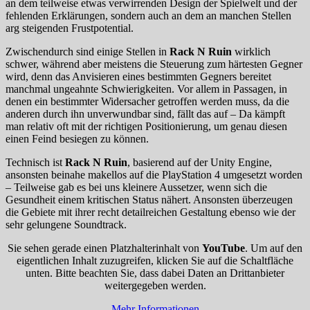
an dem teilweise etwas verwirrenden Design der Spielwelt und der
fehlenden Erklärungen, sondern auch an dem an manchen Stellen
arg steigenden Frustpotential.
Zwischendurch sind einige Stellen in
Rack N Ruin
wirklich
schwer, während aber meistens die Steuerung zum härtesten Gegner
wird, denn das Anvisieren eines bestimmten Gegners bereitet
manchmal ungeahnte Schwierigkeiten. Vor allem in Passagen, in
denen ein bestimmter Widersacher getroffen werden muss, da die
anderen durch ihn unverwundbar sind, fällt das auf – Da kämpft
man relativ oft mit der richtigen Positionierung, um genau diesen
einen Feind besiegen zu können.
Technisch ist
Rack N Ruin
, basierend auf der Unity Engine,
ansonsten beinahe makellos auf die PlayStation 4 umgesetzt worden
– Teilweise gab es bei uns kleinere Aussetzer, wenn sich die
Gesundheit einem kritischen Status nähert. Ansonsten überzeugen
die Gebiete mit ihrer recht detailreichen Gestaltung ebenso wie der
sehr gelungene Soundtrack.
Sie sehen gerade einen Platzhalterinhalt von
YouTube
. Um auf den
eigentlichen Inhalt zuzugreifen, klicken Sie auf die Schaltfläche
unten. Bitte beachten Sie, dass dabei Daten an Drittanbieter
weitergegeben werden.
Mehr Informationen