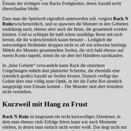
Einsatz der richtigen von Racks Fertigkeiten, deren Anzahl recht
überschaubar bleibt.
Dass man die Spielwelt eigentlich unterwerfen soll, vergisst
Rack N
Ruin
zwischenzeitlich, und so spawnen die Monster in den Gebieten
unablässig nach, ebenso aber auch die Items, die gesammelt werden
können. Und so schleppt ihr bald schon unzählige Items mit euch
herum, die ihr wahrscheinlich kaum benutzt – Lediglich die
notwendigen Heiltränke droppen nicht so oft wie teilweise benötigt.
Mittels der Monster gesammelten Seelen, die sich bald ebenso auf
eurem Konto stapeln, könnt ihr sie aber bei Händlern nachkaufen.
In „böse Gebiete“ verwandeln kann Rack die einzelnen
Umgebungen mittels dort platzierter Schreine, die ebenfalls eine
(ziemlich große) Anzahl an Seelen fressen. Danach verfügt das
Gebiet über eine völlig neue Optik, in der die Farbe Rot ziemlich
ausgeprägt zum Einsatz kommt – Die Monster sind aber trotzdem
nicht vertrieben.
Kurzweil mit Hang zu Frust
Rack N Ruin
ist insgesamt ein recht kurzweiliges Abenteuer, in
dem man ebenso viele Erfolge feiern kann wie auch Momente
erleben, in denen man einfach nicht weiter weiß. Das liegt nicht nur