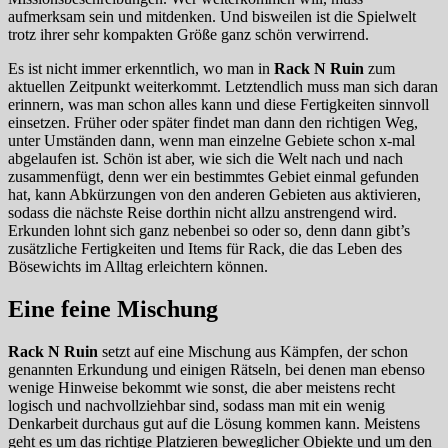
aufmerksam sein und mitdenken. Und bisweilen ist die Spielwelt
trotz ihrer sehr kompakten Größe ganz schön verwirrend.
Es ist nicht immer erkenntlich, wo man in
Rack N Ruin
zum
aktuellen Zeitpunkt weiterkommt. Letztendlich muss man sich daran
erinnern, was man schon alles kann und diese Fertigkeiten sinnvoll
einsetzen. Früher oder später findet man dann den richtigen Weg,
unter Umständen dann, wenn man einzelne Gebiete schon x-mal
abgelaufen ist. Schön ist aber, wie sich die Welt nach und nach
zusammenfügt, denn wer ein bestimmtes Gebiet einmal gefunden
hat, kann Abkürzungen von den anderen Gebieten aus aktivieren,
sodass die nächste Reise dorthin nicht allzu anstrengend wird.
Erkunden lohnt sich ganz nebenbei so oder so, denn dann gibt’s
zusätzliche Fertigkeiten und Items für Rack, die das Leben des
Bösewichts im Alltag erleichtern können.
Eine feine Mischung
Rack N Ruin
setzt auf eine Mischung aus Kämpfen, der schon
genannten Erkundung und einigen Rätseln, bei denen man ebenso
wenige Hinweise bekommt wie sonst, die aber meistens recht
logisch und nachvollziehbar sind, sodass man mit ein wenig
Denkarbeit durchaus gut auf die Lösung kommen kann. Meistens
geht es um das richtige Platzieren beweglicher Objekte und um den