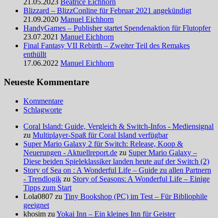
21.05.2023
Beatrice Eichhorn
Blizzard – BlizzConline für Februar 2021 angekündigt
21.09.2020
Manuel Eichhorn
HandyGames – Publisher startet Spendenaktion für Flutopfer
23.07.2021
Manuel Eichhorn
Final Fantasy VII Rebirth – Zweiter Teil des Remakes
enthüllt
17.06.2022
Manuel Eichhorn
Neueste Kommentare
Kommentare
Schlagworte
Coral Island: Guide, Vergleich & Switch-Infos - Mediensignal
zu
Multiplayer-Spaß für Coral Island verfügbar
Super Mario Galaxy 2 für Switch: Release, Koop &
Neuerungen - Aktuellreport.de
zu
Super Mario Galaxy –
Diese beiden Spieleklassiker landen heute auf der Switch (2)
Story of Sea on : A Wonderful Life – Guide zu allen Partnern
- Trendlogik
zu
Story of Seasons: A Wonderful Life – Einige
Tipps zum Start
Lola0807 zu
Tiny Bookshop (PC) im Test – Für Bibliophile
geeignet
khosim zu
Yokai Inn – Ein kleines Inn für Geister