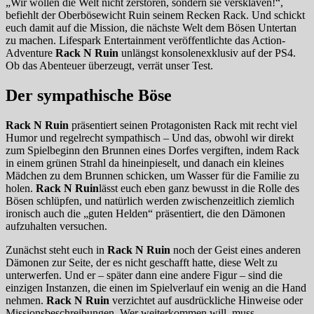
„Wir wollen die Welt nicht zerstören, sondern sie versklaven!“,
befiehlt der Oberbösewicht Ruin seinem Recken Rack. Und schickt
euch damit auf die Mission, die nächste Welt dem Bösen Untertan
zu machen. Lifespark Entertainment veröffentlichte das Action-
Adventure
Rack N Ruin
unlängst konsolenexklusiv auf der PS4.
Ob das Abenteuer überzeugt, verrät unser Test.
Der sympathische Böse
Rack N Ruin
präsentiert seinen Protagonisten Rack mit recht viel
Humor und regelrecht sympathisch – Und das, obwohl wir direkt
zum Spielbeginn den Brunnen eines Dorfes vergiften, indem Rack
in einem grünen Strahl da hineinpieselt, und danach ein kleines
Mädchen zu dem Brunnen schicken, um Wasser für die Familie zu
holen.
Rack N Ruin
lässt euch eben ganz bewusst in die Rolle des
Bösen schlüpfen, und natürlich werden zwischenzeitlich ziemlich
ironisch auch die „guten Helden“ präsentiert, die den Dämonen
aufzuhalten versuchen.
Zunächst steht euch in
Rack N Ruin
noch der Geist eines anderen
Dämonen zur Seite, der es nicht geschafft hatte, diese Welt zu
unterwerfen. Und er – später dann eine andere Figur – sind die
einzigen Instanzen, die einen im Spielverlauf ein wenig an die Hand
nehmen.
Rack N Ruin
verzichtet auf ausdrückliche Hinweise oder
Missionsbeschreibungen. Wer weiterkommen will, muss