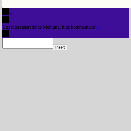
0
Uns interessiert deine Meinung, bitte kommentiere!
x
Insert