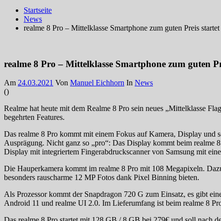
Startseite
News
realme 8 Pro – Mittelklasse Smartphone zum guten Preis startet
realme 8 Pro – Mittelklasse Smartphone zum guten Pre
Am
24.03.2021
Von
Manuel Eichhorn
In
News
(
)
Realme hat heute mit dem Realme 8 Pro sein neues „Mittelklasse Flag
begehrten Features.
Das realme 8 Pro kommt mit einem Fokus auf Kamera, Display und schn
Ausprägung. Nicht ganz so „pro“: Das Display kommt beim realme 8
Display mit integriertem Fingerabdruckscanner von Samsung mit einer
Die Hauperkamera kommt im realme 8 Pro mit 108 Megapixeln. Dazu
besonders rauscharme 12 MP Fotos dank Pixel Binning bieten.
Als Prozessor kommt der Snapdragon 720 G zum Einsatz, es gibt ei
Android 11 und realme UI 2.0. Im Lieferumfang ist beim realme 8 Pro
Das realme 8 Pro startet mit 128 GB / 8 GB bei 279€ und soll nach de