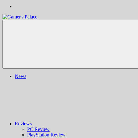
Gamer's
Nachrichten,
Palace
Berichte,
Reviews
&
mehr
rund
ums
Gaming
und
News
darüber
hinaus
|
Ludo
ergo
sum
|
Gaming-
Blog
Reviews
PC Review
PlayStation Review