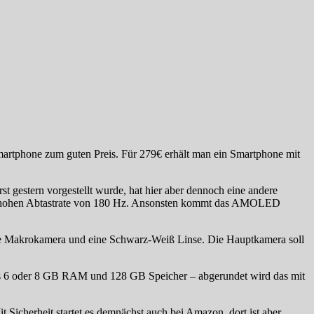
 Smartphone zum guten Preis. Für 279€ erhält man ein Smartphone mit
 gestern vorgestellt wurde, hat hier aber dennoch eine andere
iner hohen Abtastrate von 180 Hz. Ansonsten kommt das AMOLED
.
ne Makrokamera und eine Schwarz-Weiß Linse. Die Hauptkamera soll
es 6 oder 8 GB RAM und 128 GB Speicher – abgerundet wird das mit
t Sicherheit startet es demnächst auch bei Amazon, dort ist aber