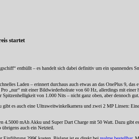
is startet
gschiff“ enthüllt – es handelt sich dabei definitiv um ein spannendes
elles Laden – erinnert durchaus auch etwas an das OnePlus 9, das erst
 Pro „nur“ mit einer Bildwiederholrate von 60 Hz, allerdings mit e
 Spitzenhelligkeit von 1.000 Nits – nicht ganz oben, aber dennoch gut
 gibt es auch eine Ultraweitwinkelkamera und zwei 2 MP Linsen: Ei
nen 4.5000 mAh Akku und Super Dart Charge mit 50 Watt. Dazu gibt 
 übrigens auch ein Netzteil.
r Einführung 299€ kosten. Bislang ist es direkt bei
realme bestellbar.
Mi