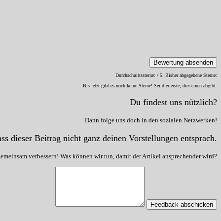
Bewertung absenden
Durchschnittssterne:
/ 5. Bisher abgegebene Sterne:
Bis jetzt gibt es noch keine Sterne! Sei dier erste, dier einen abgibt.
Du findest uns nützlich?
Dann folge uns doch in den sozialen Netzwerken!
ss dieser Beitrag nicht ganz deinen Vorstellungen entsprach.
gemeinsam verbessern! Was können wir tun, damit der Artikel ansprechender wird?
Feedback abschicken