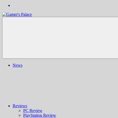
Gamer's
Nachrichten,
Palace
Berichte,
Reviews
&
mehr
rund
ums
Gaming
und
News
darüber
hinaus
|
Ludo
ergo
sum
|
Gaming-
Blog
Reviews
PC Review
PlayStation Review