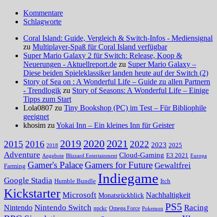
Kommentare
Schlagworte
Coral Island: Guide, Vergleich & Switch-Infos - Mediensignal
zu
Multiplayer-Spaß für Coral Island verfügbar
Super Mario Galaxy 2 für Switch: Release, Koop &
Neuerungen - Aktuellreport.de
zu
Super Mario Galaxy –
Diese beiden Spieleklassiker landen heute auf der Switch (2)
Story of Sea on : A Wonderful Life – Guide zu allen Partnern
- Trendlogik
zu
Story of Seasons: A Wonderful Life – Einige
Tipps zum Start
Lola0807 zu
Tiny Bookshop (PC) im Test – Für Bibliophile
geeignet
khosim zu
Yokai Inn – Ein kleines Inn für Geister
2020
2021
2019
2015
2016
2022
2023
2025
2018
Adventure
Cloud-Gaming
E3 2021
Angebote
Blizzard Entertainment
Europa
Gamer's Palace
Gamers for Future
Gewaltfrei
Farming
Indiegame
Google Stadia
Humble Bundle
Itch
Kickstarter
Microsoft
Nachhaltigkeit
Monatsrückblick
PS5
Nintendo Switch
Racing
Nintendo
npckc
Omega Force
Pokemon