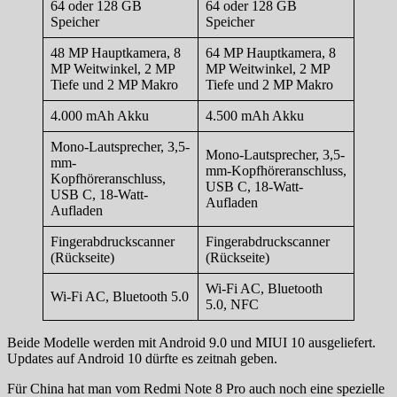
64 oder 128 GB
64 oder 128 GB
Speicher
Speicher
48 MP Hauptkamera, 8
64 MP Hauptkamera, 8
MP Weitwinkel, 2 MP
MP Weitwinkel, 2 MP
Tiefe und 2 MP Makro
Tiefe und 2 MP Makro
4.000 mAh Akku
4.500 mAh Akku
Mono-Lautsprecher, 3,5-
Mono-Lautsprecher, 3,5-
mm-
mm-Kopfhöreranschluss,
Kopfhöreranschluss,
USB C, 18-Watt-
USB C, 18-Watt-
Aufladen
Aufladen
Fingerabdruckscanner
Fingerabdruckscanner
(Rückseite)
(Rückseite)
Wi-Fi AC, Bluetooth
Wi-Fi AC, Bluetooth 5.0
5.0, NFC
Beide Modelle werden mit Android 9.0 und MIUI 10 ausgeliefert.
Updates auf Android 10 dürfte es zeitnah geben.
Für China hat man vom Redmi Note 8 Pro auch noch eine spezielle