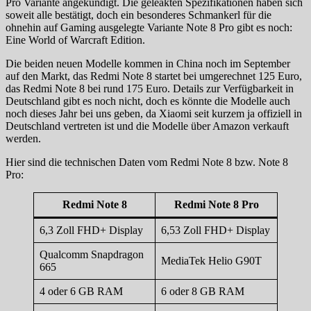
Pro Variante angekündigt. Die geleakten Spezifikationen haben sich
soweit alle bestätigt, doch ein besonderes Schmankerl für die
ohnehin auf Gaming ausgelegte Variante Note 8 Pro gibt es noch:
Eine World of Warcraft Edition.
Die beiden neuen Modelle kommen in China noch im September
auf den Markt, das Redmi Note 8 startet bei umgerechnet 125 Euro,
das Redmi Note 8 bei rund 175 Euro. Details zur Verfügbarkeit in
Deutschland gibt es noch nicht, doch es könnte die Modelle auch
noch dieses Jahr bei uns geben, da Xiaomi seit kurzem ja offiziell in
Deutschland vertreten ist und die Modelle über Amazon verkauft
werden.
Hier sind die technischen Daten vom Redmi Note 8 bzw. Note 8
Pro:
Redmi Note 8
Redmi Note 8 Pro
6,3 Zoll FHD+ Display
6,53 Zoll FHD+ Display
Qualcomm Snapdragon
MediaTek Helio G90T
665
4 oder 6 GB RAM
6 oder 8 GB RAM