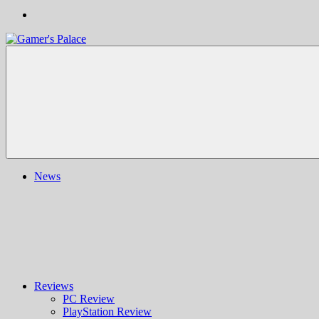
Gamer's
Nachrichten,
Palace
Berichte,
Reviews
&
mehr
rund
ums
Gaming
und
News
darüber
hinaus
|
Ludo
ergo
sum
|
Gaming-
Blog
Reviews
PC Review
PlayStation Review