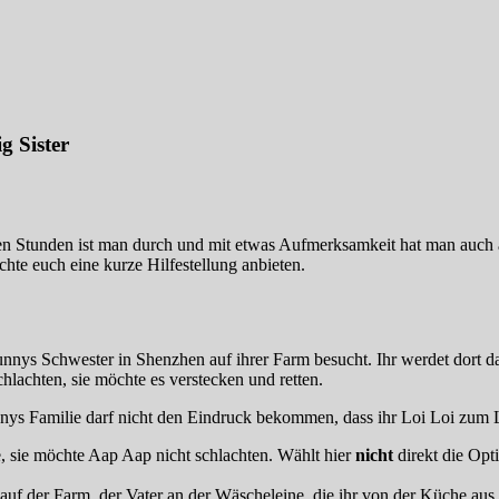
 Sister
nigen Stunden ist man durch und mit etwas Aufmerksamkeit hat man auch
hte euch eine kurze Hilfestellung anbieten.
Sunnys Schwester in Shenzhen auf ihrer Farm besucht. Ihr werdet dort 
hlachten, sie möchte es verstecken und retten.
unnys Familie darf nicht den Eindruck bekommen, dass ihr Loi Loi zum 
ie, sie möchte Aap Aap nicht schlachten. Wählt hier
nicht
direkt die Op
auf der Farm, der Vater an der Wäscheleine, die ihr von der Küche aus 