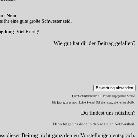
on „
Nein
„.
s ihr eine gute große Schwester seid.
ngdong
. Viel Erfolg!
Wie gut hat dir der Beitrag gefallen?
Bewertung absenden
Durchschnittssterne:
/ 5. Bisher abgegebene Sterne:
Bis jetzt gibt es noch keine Sterne! Sei dier erste, dier einen abgibt.
Du findest uns nützlich?
Dann folge uns doch in den sozialen Netzwerken!
ss dieser Beitrag nicht ganz deinen Vorstellungen entsprach.