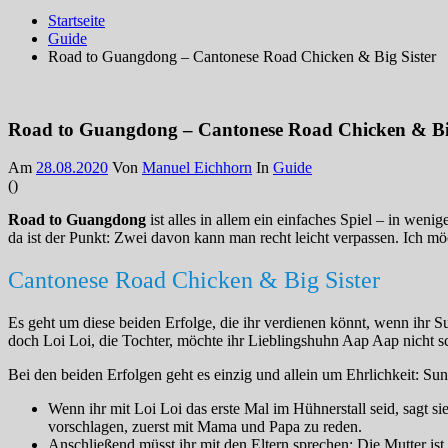
Startseite
Guide
Road to Guangdong – Cantonese Road Chicken & Big Sister
Road to Guangdong – Cantonese Road Chicken & Big
Am
28.08.2020
Von
Manuel Eichhorn
In
Guide
(
)
Road to Guangdong
ist alles in allem ein einfaches Spiel – in we
da ist der Punkt: Zwei davon kann man recht leicht verpassen. Ich möc
Cantonese Road Chicken & Big Sister
Es geht um diese beiden Erfolge, die ihr verdienen könnt, wenn ihr 
doch Loi Loi, die Tochter, möchte ihr Lieblingshuhn Aap Aap nicht sc
Bei den beiden Erfolgen geht es einzig und allein um Ehrlichkeit: S
Wenn ihr mit Loi Loi das erste Mal im Hühnerstall seid, sagt s
vorschlagen, zuerst mit Mama und Papa zu reden.
Anschließend müsst ihr mit den Eltern sprechen: Die Mutter ist 