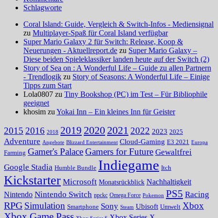
Schlagworte
Coral Island: Guide, Vergleich & Switch-Infos - Mediensignal
zu
Multiplayer-Spaß für Coral Island verfügbar
Super Mario Galaxy 2 für Switch: Release, Koop &
Neuerungen - Aktuellreport.de
zu
Super Mario Galaxy –
Diese beiden Spieleklassiker landen heute auf der Switch (2)
Story of Sea on : A Wonderful Life – Guide zu allen Partnern
- Trendlogik
zu
Story of Seasons: A Wonderful Life – Einige
Tipps zum Start
Lola0807 zu
Tiny Bookshop (PC) im Test – Für Bibliophile
geeignet
khosim zu
Yokai Inn – Ein kleines Inn für Geister
2020
2021
2019
2015
2016
2022
2023
2025
2018
Adventure
Cloud-Gaming
E3 2021
Angebote
Blizzard Entertainment
Europa
Gamer's Palace
Gamers for Future
Gewaltfrei
Farming
Indiegame
Google Stadia
Humble Bundle
Itch
Kickstarter
Microsoft
Nachhaltigkeit
Monatsrückblick
PS5
Nintendo Switch
Racing
Nintendo
npckc
Omega Force
Pokemon
RPG
Simulation
Xbox
Sony
Ubisoft
Smartphone
Umwelt
Steam
Xbox Game Pass
Xbox Series X