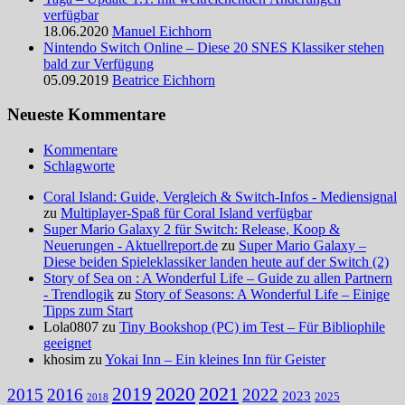
verfügbar
18.06.2020
Manuel Eichhorn
Nintendo Switch Online – Diese 20 SNES Klassiker stehen
bald zur Verfügung
05.09.2019
Beatrice Eichhorn
Neueste Kommentare
Kommentare
Schlagworte
Coral Island: Guide, Vergleich & Switch-Infos - Mediensignal
zu
Multiplayer-Spaß für Coral Island verfügbar
Super Mario Galaxy 2 für Switch: Release, Koop &
Neuerungen - Aktuellreport.de
zu
Super Mario Galaxy –
Diese beiden Spieleklassiker landen heute auf der Switch (2)
Story of Sea on : A Wonderful Life – Guide zu allen Partnern
- Trendlogik
zu
Story of Seasons: A Wonderful Life – Einige
Tipps zum Start
Lola0807 zu
Tiny Bookshop (PC) im Test – Für Bibliophile
geeignet
khosim zu
Yokai Inn – Ein kleines Inn für Geister
2020
2021
2019
2015
2016
2022
2023
2025
2018