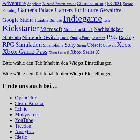
Adventure
Cloud-Gaming
E3 2021
Angebote
Blizzard Entertainment
Europa
Gamer's Palace
Gamers for Future
Gewaltfrei
Farming
Indiegame
Google Stadia
Humble Bundle
Itch
Kickstarter
Microsoft
Nachhaltigkeit
Monatsrückblick
PS5
Nintendo Switch
Racing
Nintendo
npckc
Omega Force
Pokemon
RPG
Simulation
Xbox
Sony
Ubisoft
Smartphone
Umwelt
Steam
Xbox Game Pass
Xbox Series X
Xbox Series S
Bitte wähle den Tab Inhalt in den Widget Einstellungen.
Bitte wähle den Tab Inhalt in den Widget Einstellungen.
Finde uns auch bei…
OpenCritic
Steam Kurator
Itch.io
Mobygames
YouTube
Treedom
Analytics
Idealo