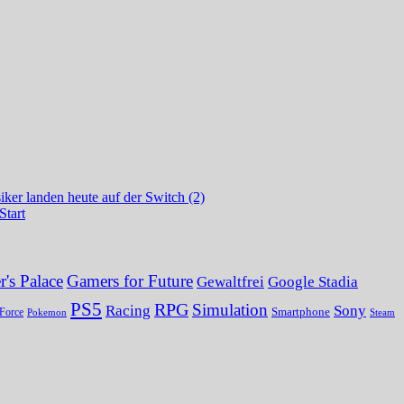
ker landen heute auf der Switch (2)
Start
's Palace
Gamers for Future
Gewaltfrei
Google Stadia
PS5
RPG
Simulation
Sony
Racing
Smartphone
Force
Pokemon
Steam