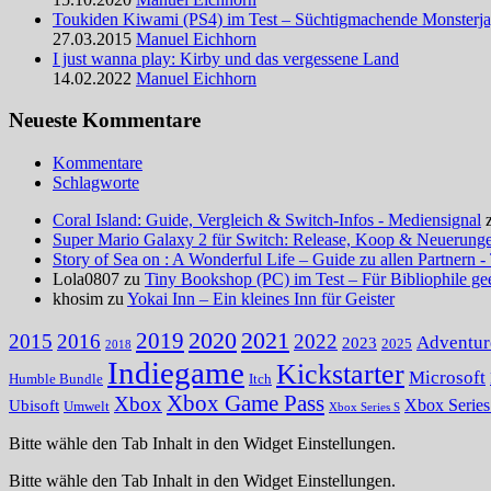
Toukiden Kiwami (PS4) im Test – Süchtigmachende Monsterj
27.03.2015
Manuel Eichhorn
I just wanna play: Kirby und das vergessene Land
14.02.2022
Manuel Eichhorn
Neueste Kommentare
Kommentare
Schlagworte
Coral Island: Guide, Vergleich & Switch-Infos - Mediensignal
Super Mario Galaxy 2 für Switch: Release, Koop & Neuerungen
Story of Sea on : A Wonderful Life – Guide zu allen Partnern -
Lola0807 zu
Tiny Bookshop (PC) im Test – Für Bibliophile ge
khosim zu
Yokai Inn – Ein kleines Inn für Geister
2020
2021
2019
2015
2016
2022
Adventur
2023
2025
2018
Indiegame
Kickstarter
Microsoft
Humble Bundle
Itch
Xbox Game Pass
Xbox
Ubisoft
Xbox Serie
Umwelt
Xbox Series S
Bitte wähle den Tab Inhalt in den Widget Einstellungen.
Bitte wähle den Tab Inhalt in den Widget Einstellungen.