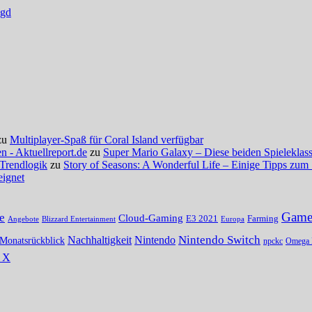
agd
zu
Multiplayer-Spaß für Coral Island verfügbar
 - Aktuellreport.de
zu
Super Mario Galaxy – Diese beiden Spieleklassi
 Trendlogik
zu
Story of Seasons: A Wonderful Life – Einige Tipps zum 
eignet
Gamer
e
Cloud-Gaming
E3 2021
Farming
Angebote
Blizzard Entertainment
Europa
Nintendo Switch
Nachhaltigkeit
Nintendo
Monatsrückblick
npckc
Omega 
s X