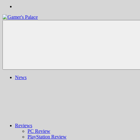
Gamer's
Nachrichten,
Palace
Berichte,
Reviews
&
mehr
rund
ums
Gaming
und
News
darüber
hinaus
|
Ludo
ergo
sum
|
Gaming-
Blog
Reviews
PC Review
PlayStation Review