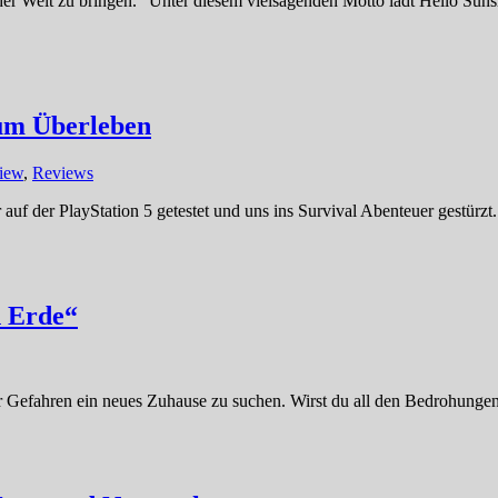
r Welt zu bringen.“ Unter diesem vielsagenden Motto lädt Hello Sunshi
zum Überleben
view
,
Reviews
f der PlayStation 5 getestet und uns ins Survival Abenteuer gestürzt.
n Erde“
er Gefahren ein neues Zuhause zu suchen. Wirst du all den Bedrohunge