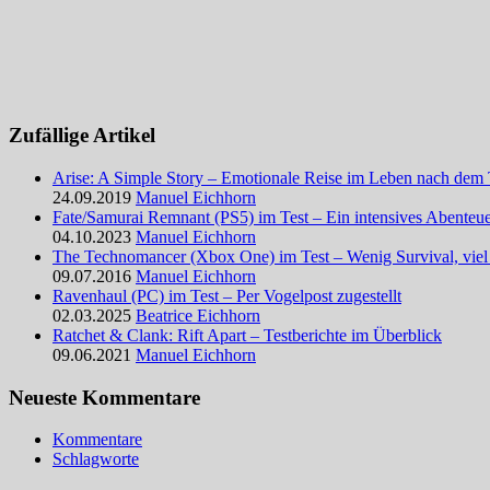
Zufällige Artikel
Arise: A Simple Story – Emotionale Reise im Leben nach dem
24.09.2019
Manuel Eichhorn
Fate/Samurai Remnant (PS5) im Test – Ein intensives Abenteu
04.10.2023
Manuel Eichhorn
The Technomancer (Xbox One) im Test – Wenig Survival, vie
09.07.2016
Manuel Eichhorn
Ravenhaul (PC) im Test – Per Vogelpost zugestellt
02.03.2025
Beatrice Eichhorn
Ratchet & Clank: Rift Apart – Testberichte im Überblick
09.06.2021
Manuel Eichhorn
Neueste Kommentare
Kommentare
Schlagworte