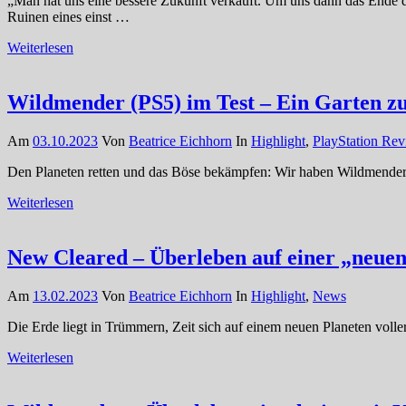
„Man hat uns eine bessere Zukunft verkauft. Um uns dann das Ende de
Ruinen eines einst …
Weiterlesen
Wildmender (PS5) im Test – Ein Garten 
Am
03.10.2023
Von
Beatrice Eichhorn
In
Highlight
,
PlayStation Re
Den Planeten retten und das Böse bekämpfen: Wir haben Wildmender au
Weiterlesen
New Cleared – Überleben auf einer „neue
Am
13.02.2023
Von
Beatrice Eichhorn
In
Highlight
,
News
Die Erde liegt in Trümmern, Zeit sich auf einem neuen Planeten voll
Weiterlesen