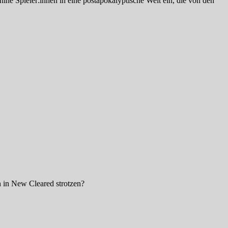
ne Spieler:innen in eine postapokalyptische Welt ein, die von den
n in New Cleared strotzen?