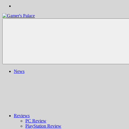
Gamer's
Nachrichten,
Palace
Berichte,
Reviews
&
mehr
rund
ums
Gaming
und
News
darüber
hinaus
|
Ludo
ergo
sum
|
Gaming-
Blog
Reviews
PC Review
PlayStation Review