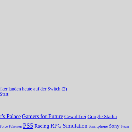
ker landen heute auf der Switch (2)
Start
's Palace
Gamers for Future
Gewaltfrei
Google Stadia
PS5
RPG
Simulation
Sony
Racing
Smartphone
Force
Pokemon
Steam