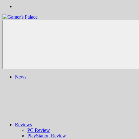
Gamer's
Nachrichten,
Palace
Berichte,
Reviews
&
mehr
rund
ums
Gaming
und
News
darüber
hinaus
|
Ludo
ergo
sum
|
Gaming-
Blog
Reviews
PC Review
PlayStation Review