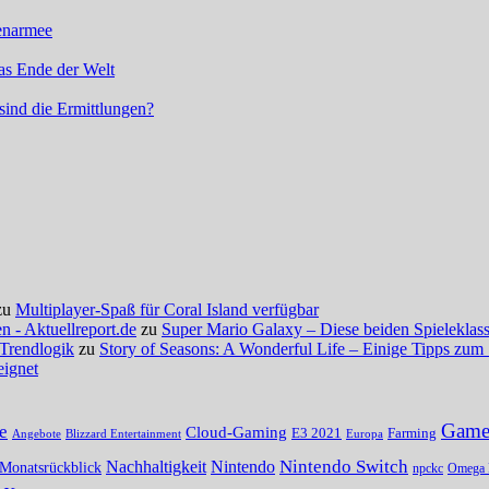
enarmee
as Ende der Welt
sind die Ermittlungen?
zu
Multiplayer-Spaß für Coral Island verfügbar
 - Aktuellreport.de
zu
Super Mario Galaxy – Diese beiden Spieleklassi
 Trendlogik
zu
Story of Seasons: A Wonderful Life – Einige Tipps zum 
eignet
Gamer
e
Cloud-Gaming
E3 2021
Farming
Angebote
Blizzard Entertainment
Europa
Nintendo Switch
Nachhaltigkeit
Nintendo
Monatsrückblick
npckc
Omega 