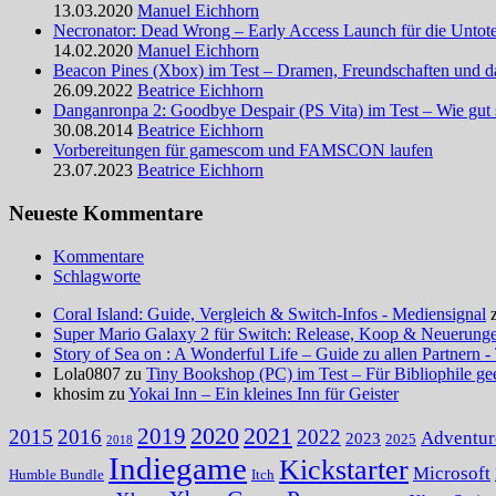
13.03.2020
Manuel Eichhorn
Necronator: Dead Wrong – Early Access Launch für die Untot
14.02.2020
Manuel Eichhorn
Beacon Pines (Xbox) im Test – Dramen, Freundschaften und d
26.09.2022
Beatrice Eichhorn
Danganronpa 2: Goodbye Despair (PS Vita) im Test – Wie gut 
30.08.2014
Beatrice Eichhorn
Vorbereitungen für gamescom und FAMSCON laufen
23.07.2023
Beatrice Eichhorn
Neueste Kommentare
Kommentare
Schlagworte
Coral Island: Guide, Vergleich & Switch-Infos - Mediensignal
Super Mario Galaxy 2 für Switch: Release, Koop & Neuerungen
Story of Sea on : A Wonderful Life – Guide zu allen Partnern -
Lola0807 zu
Tiny Bookshop (PC) im Test – Für Bibliophile ge
khosim zu
Yokai Inn – Ein kleines Inn für Geister
2020
2021
2019
2015
2016
2022
Adventur
2023
2025
2018
Indiegame
Kickstarter
Microsoft
Humble Bundle
Itch