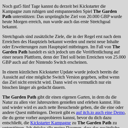
Noch gut5 fünf Tage kannst du derzeit bei Kickstarter die
Kampagne zum ruhigen und entspannenden Spiel
The Garden
Path
unterstützen: Das ursprüngliche Ziel von 20.000 GBP wurde
heute Morgen erreich, nun wurde auch das erste Stretchgoal
bekannt.
Stretchgoals sind zusätzliche Ziele, die in der Regel erst nach dem
Erreichen des Hauptziels bekannt werden und meist neue Inhalte
oder Erweiterungen zum Hauptspiel mitbringen. Im Fall von
The
Garden Path
handelt es sich jedoch um die Veröffentlichung auf
einer neuen Plattform, denn der Titel soll beim Erreichen von 25.000
GBP auch auf der Nintendo Switch erscheinen.
In einem kürzlichen Kickstarter Update wurde jedoch bereits die
Aussicht auf eine mögliche Switch Version gegeben, selbst wenn
das Ziel nicht erreicht wird. Dann wird es vermutlich nur ein
bisschen länger als gedacht dauern.
The Garden Path
gibt dir einen eigenen Garten, in dem du die
Natur zu allen vier Jahreszeiten genießen und erleben kannst. Hin
und wieder wird es auch nette Besuchende geben, die die eine oder
andere Quest mitbringen. Derzeit gibt es
auf itch.io auch eine Demo
,
die du gerne vorher ausprobieren kannst, bevor du dich dazu
entschließt, die
Kickstarter Kampagne
zu
The Garden Path
zu
unterstützen. Ich drücke alle meine Daumen, dass das zusätzliche