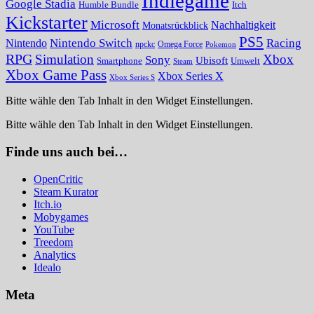
Indiegame
Google Stadia
Humble Bundle
Itch
Kickstarter
Microsoft
Nachhaltigkeit
Monatsrückblick
PS5
Nintendo Switch
Racing
Nintendo
npckc
Omega Force
Pokemon
RPG
Simulation
Xbox
Sony
Ubisoft
Smartphone
Umwelt
Steam
Xbox Game Pass
Xbox Series X
Xbox Series S
Bitte wähle den Tab Inhalt in den Widget Einstellungen.
Bitte wähle den Tab Inhalt in den Widget Einstellungen.
Finde uns auch bei…
OpenCritic
Steam Kurator
Itch.io
Mobygames
YouTube
Treedom
Analytics
Idealo
Meta