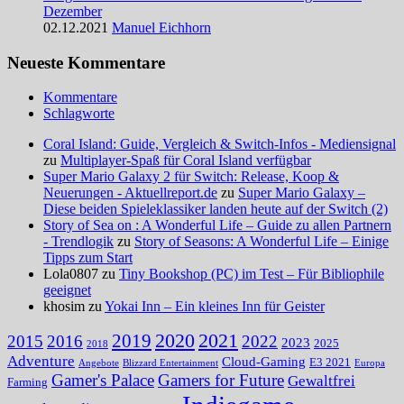
Dezember
02.12.2021
Manuel Eichhorn
Neueste Kommentare
Kommentare
Schlagworte
Coral Island: Guide, Vergleich & Switch-Infos - Mediensignal
zu
Multiplayer-Spaß für Coral Island verfügbar
Super Mario Galaxy 2 für Switch: Release, Koop &
Neuerungen - Aktuellreport.de
zu
Super Mario Galaxy –
Diese beiden Spieleklassiker landen heute auf der Switch (2)
Story of Sea on : A Wonderful Life – Guide zu allen Partnern
- Trendlogik
zu
Story of Seasons: A Wonderful Life – Einige
Tipps zum Start
Lola0807 zu
Tiny Bookshop (PC) im Test – Für Bibliophile
geeignet
khosim zu
Yokai Inn – Ein kleines Inn für Geister
2020
2021
2019
2015
2016
2022
2023
2025
2018
Adventure
Cloud-Gaming
E3 2021
Angebote
Blizzard Entertainment
Europa
Gamer's Palace
Gamers for Future
Gewaltfrei
Farming