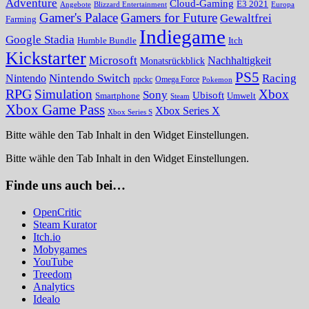
Adventure
Cloud-Gaming
E3 2021
Angebote
Blizzard Entertainment
Europa
Gamer's Palace
Gamers for Future
Gewaltfrei
Farming
Indiegame
Google Stadia
Humble Bundle
Itch
Kickstarter
Microsoft
Nachhaltigkeit
Monatsrückblick
PS5
Nintendo Switch
Racing
Nintendo
npckc
Omega Force
Pokemon
RPG
Simulation
Xbox
Sony
Ubisoft
Smartphone
Umwelt
Steam
Xbox Game Pass
Xbox Series X
Xbox Series S
Bitte wähle den Tab Inhalt in den Widget Einstellungen.
Bitte wähle den Tab Inhalt in den Widget Einstellungen.
Finde uns auch bei…
OpenCritic
Steam Kurator
Itch.io
Mobygames
YouTube
Treedom
Analytics
Idealo