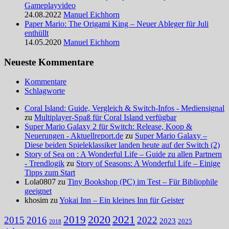
Gameplayvideo
24.08.2022
Manuel Eichhorn
Paper Mario: The Origami King – Neuer Ableger für Juli
enthüllt
14.05.2020
Manuel Eichhorn
Neueste Kommentare
Kommentare
Schlagworte
Coral Island: Guide, Vergleich & Switch-Infos - Mediensignal
zu
Multiplayer-Spaß für Coral Island verfügbar
Super Mario Galaxy 2 für Switch: Release, Koop &
Neuerungen - Aktuellreport.de
zu
Super Mario Galaxy –
Diese beiden Spieleklassiker landen heute auf der Switch (2)
Story of Sea on : A Wonderful Life – Guide zu allen Partnern
- Trendlogik
zu
Story of Seasons: A Wonderful Life – Einige
Tipps zum Start
Lola0807 zu
Tiny Bookshop (PC) im Test – Für Bibliophile
geeignet
khosim zu
Yokai Inn – Ein kleines Inn für Geister
2020
2021
2019
2015
2016
2022
2023
2025
2018