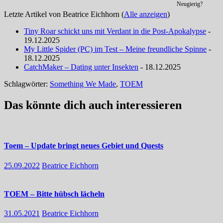
Neugierig?
Letzte Artikel von Beatrice Eichhorn
(
Alle anzeigen
)
Tiny Roar schickt uns mit Verdant in die Post-Apokalypse
-
19.12.2025
My Little Spider (PC) im Test – Meine freundliche Spinne
-
18.12.2025
CatchMaker – Dating unter Insekten
- 18.12.2025
Schlagwörter:
Something We Made
,
TOEM
Das könnte dich auch interessieren
Toem – Update bringt neues Gebiet und Quests
25.09.2022
Beatrice Eichhorn
TOEM – Bitte hübsch lächeln
31.05.2021
Beatrice Eichhorn