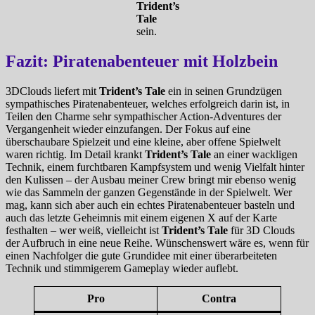
Trident’s
Tale
sein.
Fazit: Piratenabenteuer mit Holzbein
3DClouds liefert mit
Trident’s Tale
ein in seinen Grundzügen
sympathisches Piratenabenteuer, welches erfolgreich darin ist, in
Teilen den Charme sehr sympathischer Action-Adventures der
Vergangenheit wieder einzufangen. Der Fokus auf eine
überschaubare Spielzeit und eine kleine, aber offene Spielwelt
waren richtig. Im Detail krankt
Trident’s Tale
an einer wackligen
Technik, einem furchtbaren Kampfsystem und wenig Vielfalt hinter
den Kulissen – der Ausbau meiner Crew bringt mir ebenso wenig
wie das Sammeln der ganzen Gegenstände in der Spielwelt. Wer
mag, kann sich aber auch ein echtes Piratenabenteuer basteln und
auch das letzte Geheimnis mit einem eigenen X auf der Karte
festhalten – wer weiß, vielleicht ist
Trident’s Tale
für 3D Clouds
der Aufbruch in eine neue Reihe. Wünschenswert wäre es, wenn für
einen Nachfolger die gute Grundidee mit einer überarbeiteten
Technik und stimmigerem Gameplay wieder auflebt.
Pro
Contra