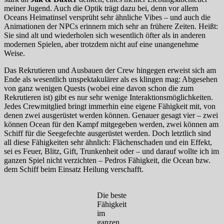
meiner Jugend. Auch die Optik trägt dazu bei, denn vor allem
Oceans Heimatinsel versprüht sehr ähnliche Vibes – und auch die
Animationen der NPCs erinnern mich sehr an frühere Zeiten. Heißt:
Sie sind alt und wiederholen sich wesentlich öfter als in anderen
modernen Spielen, aber trotzdem nicht auf eine unangenehme
Weise.
Das Rekrutieren und Ausbauen der Crew hingegen erweist sich am
Ende als wesentlich unspektakulärer als es klingen mag: Abgesehen
von ganz wenigen Quests (wobei eine davon schon die zum
Rekrutieren ist) gibt es nur sehr wenige Interaktionsmöglichkeiten.
Jedes Crewmitglied bringt immerhin eine eigene Fähigkeit mit, von
denen zwei ausgerüstet werden können. Genauer gesagt vier – zwei
können Ocean für den Kampf mitgegeben werden, zwei können am
Schiff für die Seegefechte ausgerüstet werden. Doch letztlich sind
all diese Fähigkeiten sehr ähnlich: Flächenschaden und ein Effekt,
sei es Feuer, Blitz, Gift, Trunkenheit oder – und darauf wollte ich im
ganzen Spiel nicht verzichten – Pedros Fähigkeit, die Ocean bzw.
dem Schiff beim Einsatz Heilung verschafft.
Die beste
Fähigkeit
im
ganzen