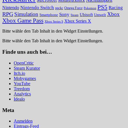
Microsoft
Nachhaltigkeit
Monatsrückblick
PS5
Nintendo Switch
Racing
Nintendo
npckc
Omega Force
Pokemon
RPG
Simulation
Xbox
Sony
Ubisoft
Smartphone
Umwelt
Steam
Xbox Game Pass
Xbox Series X
Xbox Series S
Bitte wähle den Tab Inhalt in den Widget Einstellungen.
Bitte wähle den Tab Inhalt in den Widget Einstellungen.
Finde uns auch bei…
OpenCritic
Steam Kurator
Itch.io
Mobygames
YouTube
Treedom
Analytics
Idealo
Meta
Anmelden
Eintrags-Feed