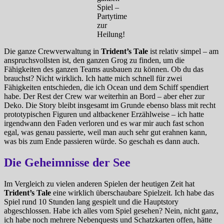
Spiel –
Partytime
zur
Heilung!
Die ganze Crewverwaltung in
Trident’s Tale
ist relativ simpel – am
anspruchsvollsten ist, den ganzen Grog zu finden, um die
Fähigkeiten des ganzen Teams ausbauen zu können. Ob du das
brauchst? Nicht wirklich. Ich hatte mich schnell für zwei
Fähigkeiten entschieden, die ich Ocean und dem Schiff spendiert
habe. Der Rest der Crew war weiterhin an Bord – aber eher zur
Deko. Die Story bleibt insgesamt im Grunde ebenso blass mit recht
prototypischen Figuren und altbackener Erzählweise – ich hatte
irgendwann den Faden verloren und es war mir auch fast schon
egal, was genau passierte, weil man auch sehr gut erahnen kann,
was bis zum Ende passieren würde. So geschah es dann auch.
Die Geheimnisse der See
Im Vergleich zu vielen anderen Spielen der heutigen Zeit hat
Trident’s Tale
eine wirklich überschaubare Spielzeit. Ich habe das
Spiel rund 10 Stunden lang gespielt und die Hauptstory
abgeschlossen. Habe ich alles vom Spiel gesehen? Nein, nicht ganz,
ich habe noch mehrere Nebenquests und Schatzkarten offen, hätte