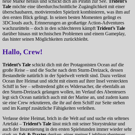
neue Marke heraus und schickt dich als Piratin zur See.
Trident’s
Tale
möchte eine überdurchschnittliche Zugänglichkeit mit einer
überschaubaren, motivierenden Spielzeit kombinieren, was ihm auf
den ersten Blick gelingt. In seinen besten Momenten gelingt es
3DClouds auch, Erinnerungen an großartige Action-Adventures
wachzurütteln – doch in den schlechteren kämpft
Trident’s Tale
darüber hinaus mit technischen Problemen und einem Gameplay,
das hinter seinen Möglichkeiten zurückbleibt.
Hallo, Crew!
Trident’s Tale
schickt dich mit der Protagonisten Ocean auf die
große Reise – und die Suche nach dem Sturm-Dreizack, dessen
Bestandteile natürlich in der Spielwelt verteilt sind. Dazu verlässt
Ocean ihre Heimat und sticht mit einem auf ihrer Insel versteckten
Schiff in See – selbstredend gibt es Widersacher, die ebenfalls an
den Sturm-Dreizack gelangen wollen, im Verlauf des Abenteuers
legt sich Ocean natürlich auch mit der Marine an, und zudem kann
sie eine Crew rekrutieren, die ihr auf dem Schiff zur Seite stehen
und im Kampf zusätzliche Fähigkeiten verleihen.
Verlasse deine Heimat, brich in die Welt auf und suche ein seltenes
Artefakt –
Trident’s Tale
lässt mich mit seiner Storystruktur und
auch der Inszenierung in den ersten Spielstunden immer wieder sehr
stark an
Jak & Daxter
denken, eines meiner Lieblingsabenteuer