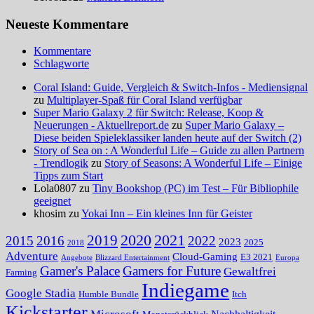
Neueste Kommentare
Kommentare
Schlagworte
Coral Island: Guide, Vergleich & Switch-Infos - Mediensignal
zu
Multiplayer-Spaß für Coral Island verfügbar
Super Mario Galaxy 2 für Switch: Release, Koop &
Neuerungen - Aktuellreport.de
zu
Super Mario Galaxy –
Diese beiden Spieleklassiker landen heute auf der Switch (2)
Story of Sea on : A Wonderful Life – Guide zu allen Partnern
- Trendlogik
zu
Story of Seasons: A Wonderful Life – Einige
Tipps zum Start
Lola0807 zu
Tiny Bookshop (PC) im Test – Für Bibliophile
geeignet
khosim zu
Yokai Inn – Ein kleines Inn für Geister
2020
2021
2019
2015
2016
2022
2023
2025
2018
Adventure
Cloud-Gaming
E3 2021
Angebote
Blizzard Entertainment
Europa
Gamer's Palace
Gamers for Future
Gewaltfrei
Farming
Indiegame
Google Stadia
Humble Bundle
Itch
Kickstarter