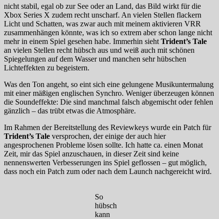
nicht stabil, egal ob zur See oder an Land, das Bild wirkt für die
Xbox Series X zudem recht unscharf. An vielen Stellen flackern
Licht und Schatten, was zwar auch mit meinem aktivieren VRR
zusammenhängen könnte, was ich so extrem aber schon lange nicht
mehr in einem Spiel gesehen habe. Immerhin sieht
Trident’s Tale
an vielen Stellen recht hübsch aus und weiß auch mit schönen
Spiegelungen auf dem Wasser und manchen sehr hübschen
Lichteffekten zu begeistern.
Was den Ton angeht, so eint sich eine gelungene Musikuntermalung
mit einer mäßigen englischen Synchro. Weniger überzeugen können
die Soundeffekte: Die sind manchmal falsch abgemischt oder fehlen
gänzlich – das trübt etwas die Atmosphäre.
Im Rahmen der Bereitstellung des Reviewkeys wurde ein Patch für
Trident’s Tale
versprochen, der einige der auch hier
angesprochenen Probleme lösen sollte. Ich hatte ca. einen Monat
Zeit, mir das Spiel anzuschauen, in dieser Zeit sind keine
nennenswerten Verbesserungen ins Spiel geflossen – gut möglich,
dass noch ein Patch zum oder nach dem Launch nachgereicht wird.
So
hübsch
kann