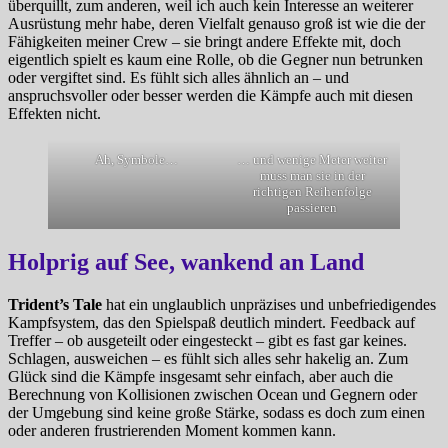
überquillt, zum anderen, weil ich auch kein Interesse an weiterer
Ausrüstung mehr habe, deren Vielfalt genauso groß ist wie die der
Fähigkeiten meiner Crew – sie bringt andere Effekte mit, doch
eigentlich spielt es kaum eine Rolle, ob die Gegner nun betrunken
oder vergiftet sind. Es fühlt sich alles ähnlich an – und
anspruchsvoller oder besser werden die Kämpfe auch mit diesen
Effekten nicht.
Ah, Symbole…
… und wenige Meter weiter
muss man sie in der
richtigen Reihenfolge
passieren
Holprig auf See, wankend an Land
Trident’s Tale
hat ein unglaublich unpräzises und unbefriedigendes
Kampfsystem, das den Spielspaß deutlich mindert. Feedback auf
Treffer – ob ausgeteilt oder eingesteckt – gibt es fast gar keines.
Schlagen, ausweichen – es fühlt sich alles sehr hakelig an. Zum
Glück sind die Kämpfe insgesamt sehr einfach, aber auch die
Berechnung von Kollisionen zwischen Ocean und Gegnern oder
der Umgebung sind keine große Stärke, sodass es doch zum einen
oder anderen frustrierenden Moment kommen kann.