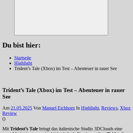
Suchen
Du bist hier:
Startseite
Highlight
Trident’s Tale (Xbox) im Test – Abenteuer in rauer See
Trident’s Tale (Xbox) im Test – Abenteuer in rauer
See
Am
21.05.2025
Von
Manuel Eichhorn
In
Highlight
,
Reviews
,
Xbox
Review
(
)
Mit
Trident’s Tale
bringt das italienische Studio 3DClouds eine