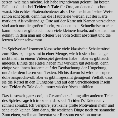
setzen, wie man möchte. Ich habe irgendwann gelernt: Im besten
Fall tust du das bei
Trident’s Tale
für Orte, an denen du schon
warst. Ein echtes Piratenabenteuer also. Das macht auf seine Weise
schon echt Spaß, denn nur die Hauptziele werden auf der Karte
markiert. Als vollständige Orte auf der Karte mit Namen verzeichnet
sind auch nur die großen Inseln, zu denen man Schnellreise machen
kann – doch es gibt auch noch viele kleinere Inseln, auf die man nur
gelingt, in dem man auf offener See vom Schiff abspringt und die
letzten Meter schwimmt.
Im Spielverlauf kommen klassische viele klassische Schalterrätsel
zum Einsatz, insgesamt in einer Menge, wie ich sie schon lange
nicht mehr in einem Videospiel gesehen habe – aber es gibt auch
anderes. Einige der Rätsel haben mir wirklich gut gefallen, denn
einige von ihnen basieren auf der Beobachtung der Umgebung
und/oder dem Lesen von Texten. Nichts davon ist wirklich super
dolle anspruchsvoll, aber es gibt insgesamt genügend Vielfalt, dass
sie die Rätsel in den Dungeons und auf den verschiedenen Inseln
von
Trident’s Tale
doch immer wieder frisch anfühlen.
Das ist soweit ganz cool, in Gesamtbetrachtung aller anderen Teile
des Spieles sage ich trotzdem, dass sich
Trident’s Tale
relativ
schnell abnutzt. Ich verspüre jetzt keine große Motivation mehr und
sehe auch keinen Sinn darin, die restlichen Dinge noch zu sammeln:
Zum einen, weil man Inventar vor Ressourcen schon nur so