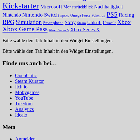
Kickstarter
Microsoft
Nachhaltigkeit
Monatsrückblick
PS5
Nintendo Switch
Racing
Nintendo
npckc
Omega Force
Pokemon
RPG
Simulation
Xbox
Sony
Ubisoft
Smartphone
Umwelt
Steam
Xbox Game Pass
Xbox Series X
Xbox Series S
Bitte wähle den Tab Inhalt in den Widget Einstellungen.
Bitte wähle den Tab Inhalt in den Widget Einstellungen.
Finde uns auch bei…
OpenCritic
Steam Kurator
Itch.io
Mobygames
YouTube
Treedom
Analytics
Idealo
Meta
Anmelden