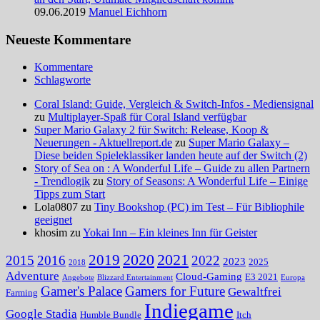
09.06.2019
Manuel Eichhorn
Neueste Kommentare
Kommentare
Schlagworte
Coral Island: Guide, Vergleich & Switch-Infos - Mediensignal
zu
Multiplayer-Spaß für Coral Island verfügbar
Super Mario Galaxy 2 für Switch: Release, Koop &
Neuerungen - Aktuellreport.de
zu
Super Mario Galaxy –
Diese beiden Spieleklassiker landen heute auf der Switch (2)
Story of Sea on : A Wonderful Life – Guide zu allen Partnern
- Trendlogik
zu
Story of Seasons: A Wonderful Life – Einige
Tipps zum Start
Lola0807 zu
Tiny Bookshop (PC) im Test – Für Bibliophile
geeignet
khosim zu
Yokai Inn – Ein kleines Inn für Geister
2020
2021
2019
2015
2016
2022
2023
2025
2018
Adventure
Cloud-Gaming
E3 2021
Angebote
Blizzard Entertainment
Europa
Gamer's Palace
Gamers for Future
Gewaltfrei
Farming
Indiegame
Google Stadia
Humble Bundle
Itch