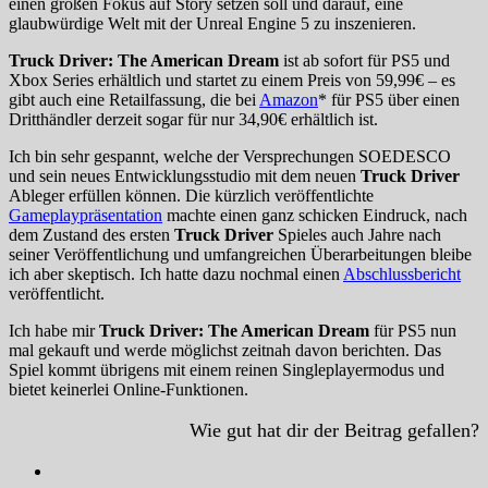
einen großen Fokus auf Story setzen soll und darauf, eine
glaubwürdige Welt mit der Unreal Engine 5 zu inszenieren.
Truck Driver: The American Dream
ist ab sofort für PS5 und
Xbox Series erhältlich und startet zu einem Preis von 59,99€ – es
gibt auch eine Retailfassung, die bei
Amazon
* für PS5 über einen
Dritthändler derzeit sogar für nur 34,90€ erhältlich ist.
Ich bin sehr gespannt, welche der Versprechungen SOEDESCO
und sein neues Entwicklungsstudio mit dem neuen
Truck Driver
Ableger erfüllen können. Die kürzlich veröffentlichte
Gameplaypräsentation
machte einen ganz schicken Eindruck, nach
dem Zustand des ersten
Truck Driver
Spieles auch Jahre nach
seiner Veröffentlichung und umfangreichen Überarbeitungen bleibe
ich aber skeptisch. Ich hatte dazu nochmal einen
Abschlussbericht
veröffentlicht.
Ich habe mir
Truck Driver: The American
Dream
für PS5 nun
mal gekauft und werde möglichst zeitnah davon berichten. Das
Spiel kommt übrigens mit einem reinen Singleplayermodus und
bietet keinerlei Online-Funktionen.
Wie gut hat dir der Beitrag gefallen?