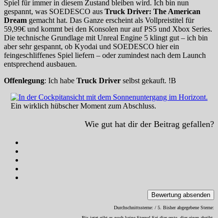
Spiel für immer in diesem Zustand bleiben wird. Ich bin nun
gespannt, was SOEDESCO aus
Truck Driver: The American
Dream
gemacht hat. Das Ganze erscheint als Vollpreistitel für
59,99€ und kommt bei den Konsolen nur auf PS5 und Xbox Series.
Die technische Grundlage mit Unreal Engine 5 klingt gut – ich bin
aber sehr gespannt, ob Kyodai und SOEDESCO hier ein
feingeschliffenes Spiel liefern – oder zumindest nach dem Launch
entsprechend ausbauen.
Offenlegung
: Ich habe
Truck Driver
selbst gekauft. !B
Ein wirklich hübscher Moment zum Abschluss.
Wie gut hat dir der Beitrag gefallen?
Bewertung absenden
Durchschnittssterne:
/ 5. Bisher abgegebene Sterne:
Bis jetzt gibt es noch keine Sterne! Sei dier erste, dier einen abgibt.