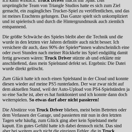
Ich kann wirklich:
Truck Driver
macht mir Spaß. Das
ursprüngliche Team von Triangle Studios hatte es sich zum Ziel
gemacht, ein zugängliches Trucker-Spiel zu veröffentlichen, und das
ist meines Erachtens gelungen. Das Ganze spielt sich unkompliziert
und ist spielerisch und durch die Hintergrundmusik auch ziemlich
entspannend.
Die größte Schwäche des Spieles bleibt aber die Technik und die
wurde in den letzten vier Jahren definitiv auch nicht besser. Ich
versichere dir auch, dass 90% der Spieler*innen wahrscheinlich eine
oder zwei Stunden nach meiner Rückkehr ins Spiel endgültig damit
fertig gewesen wären:
Truck Driver
stürzte ab und erklärte mir
anschließend, dass mein Spielstand defekt sei. Ergebnis: Die Datei
wurde direkt gelöscht.
Zum Glück
hatte ich noch einen Spielstand in der Cloud und konnte
diesen wieder auf meine PS5 runterladen. Der war zwar nicht auf
dem aktuellen Stand, weil der Auto-Upload von PS4-Spielständen ja
so eine Sache ist, aber es hat funktioniert und ich konnte dann doch
weiterspielen.
So etwas darf aber nicht passieren!
Die Abstürze von
Truck Driver
blieben, meist beim Betreten oder
dem Verlassen der Garage, und passierten mir nun in den letzten
Tagen sehr häufig, zum Glück ging aber kein Spielstand mehr
kaputt. Ein gutes Gefühl hatte ich dabei dennoch nicht. Das sind
aber bei weitem auch nicht die einzigen Fehler, die in
Truck