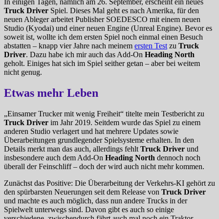
In einigen Tagen, nämlich am 26. September, erscheint ein neues
Truck Driver
Spiel. Dieses Mal geht es nach Amerika, für den
neuen Ableger arbeitet Publisher SOEDESCO mit einem neuen
Studio (Kyodai) und einer neuen Engine (Unreal Engine). Bevor es
soweit ist, wollte ich dem ersten Spiel noch einmal einen Besuch
abstatten – knapp vier Jahre nach meinem
ersten Test
zu
Truck
Driver
. Dazu habe ich mir auch das Add-On
Heading North
geholt. Einiges hat sich im Spiel seither getan – aber bei weitem
nicht genug.
Etwas mehr Leben
„Einsamer Trucker mit wenig Freiheit“ titelte mein Testbericht zu
Truck Driver
im Jahr 2019. Seitdem wurde das Spiel zu einem
anderen Studio verlagert und hat mehrere Updates sowie
Überarbeitungen grundlegender Spielsysteme erhalten. In den
Details merkt man das auch, allerdings fehlt
Truck Driver
und
insbesondere auch dem Add-On
Heading North
dennoch noch
überall der Feinschliff – doch der wird auch nicht mehr kommen.
Zunächst das Positive: Die Überarbeitung der Verkehrs-KI gehört zu
den spürbarsten Neuerungen seit dem Release von
Truck Driver
und machte es auch möglich, dass nun andere Trucks in der
Spielwelt unterwegs sind. Davon gibt es auch so einige
verschiedene, zwischendurch fährt auch mal noch ein Traktor