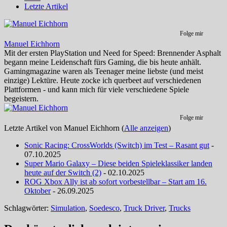
Letzte Artikel
Folge mir
Manuel Eichhorn
Mit der ersten PlayStation und Need for Speed: Brennender Asphalt
begann meine Leidenschaft fürs Gaming, die bis heute anhält.
Gamingmagazine waren als Teenager meine liebste (und meist
einzige) Lektüre. Heute zocke ich querbeet auf verschiedenen
Plattformen - und kann mich für viele verschiedene Spiele
begeistern.
Folge mir
Letzte Artikel von Manuel Eichhorn
(
Alle anzeigen
)
Sonic Racing: CrossWorlds (Switch) im Test – Rasant gut
-
07.10.2025
Super Mario Galaxy – Diese beiden Spieleklassiker landen
heute auf der Switch (2)
- 02.10.2025
ROG Xbox Ally ist ab sofort vorbestellbar – Start am 16.
Oktober
- 26.09.2025
Schlagwörter:
Simulation
,
Soedesco
,
Truck Driver
,
Trucks