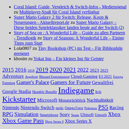
Coral Island: Guide, Vergleich & Switch-Infos - Mediensignal
zu
Multiplayer-Spaß für Coral Island verfügbar
Super Mario Galaxy 2 für Switch: Release, Koop &
Neuerungen - Aktuellreport.de
zu
Super Mario Galaxy –
Diese beiden Spieleklassiker landen heute auf der Switch (2)
Story of Sea on : A Wonderful Life – Guide zu allen Partnern
- Trendlogik
zu
Story of Seasons: A Wonderful Life – Einige
Tipps zum Start
Lola0807 zu
Tiny Bookshop (PC) im Test – Für Bibliophile
geeignet
khosim zu
Yokai Inn – Ein kleines Inn für Geister
2020
2021
2019
2015
2016
2022
2023
2025
2018
Adventure
Cloud-Gaming
E3 2021
Angebote
Blizzard Entertainment
Europa
Gamer's Palace
Gamers for Future
Gewaltfrei
Farming
Indiegame
Google Stadia
Humble Bundle
Itch
Kickstarter
Microsoft
Nachhaltigkeit
Monatsrückblick
PS5
Nintendo Switch
Racing
Nintendo
npckc
Omega Force
Pokemon
RPG
Simulation
Xbox
Sony
Ubisoft
Smartphone
Umwelt
Steam
Xbox Game Pass
Xbox Series X
Xbox Series S