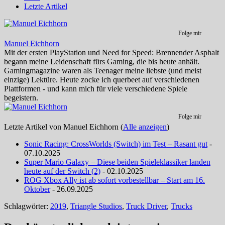
Letzte Artikel
Folge mir
Manuel Eichhorn
Mit der ersten PlayStation und Need for Speed: Brennender Asphalt
begann meine Leidenschaft fürs Gaming, die bis heute anhält.
Gamingmagazine waren als Teenager meine liebste (und meist
einzige) Lektüre. Heute zocke ich querbeet auf verschiedenen
Plattformen - und kann mich für viele verschiedene Spiele
begeistern.
Folge mir
Letzte Artikel von Manuel Eichhorn
(
Alle anzeigen
)
Sonic Racing: CrossWorlds (Switch) im Test – Rasant gut
-
07.10.2025
Super Mario Galaxy – Diese beiden Spieleklassiker landen
heute auf der Switch (2)
- 02.10.2025
ROG Xbox Ally ist ab sofort vorbestellbar – Start am 16.
Oktober
- 26.09.2025
Schlagwörter:
2019
,
Triangle Studios
,
Truck Driver
,
Trucks