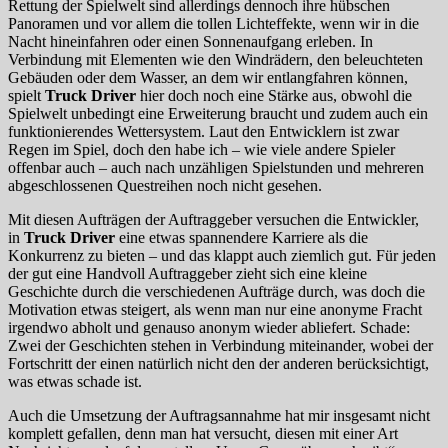
Rettung der Spielwelt sind allerdings dennoch ihre hübschen
Panoramen und vor allem die tollen Lichteffekte, wenn wir in die
Nacht hineinfahren oder einen Sonnenaufgang erleben. In
Verbindung mit Elementen wie den Windrädern, den beleuchteten
Gebäuden oder dem Wasser, an dem wir entlangfahren können,
spielt
Truck Driver
hier doch noch eine Stärke aus, obwohl die
Spielwelt unbedingt eine Erweiterung braucht und zudem auch ein
funktionierendes Wettersystem. Laut den Entwicklern ist zwar
Regen im Spiel, doch den habe ich – wie viele andere Spieler
offenbar auch – auch nach unzähligen Spielstunden und mehreren
abgeschlossenen Questreihen noch nicht gesehen.
Mit diesen Aufträgen der Auftraggeber versuchen die Entwickler,
in
Truck Driver
eine etwas spannendere Karriere als die
Konkurrenz zu bieten – und das klappt auch ziemlich gut. Für jeden
der gut eine Handvoll Auftraggeber zieht sich eine kleine
Geschichte durch die verschiedenen Aufträge durch, was doch die
Motivation etwas steigert, als wenn man nur eine anonyme Fracht
irgendwo abholt und genauso anonym wieder abliefert. Schade:
Zwei der Geschichten stehen in Verbindung miteinander, wobei der
Fortschritt der einen natürlich nicht den der anderen berücksichtigt,
was etwas schade ist.
Auch die Umsetzung der Auftragsannahme hat mir insgesamt nicht
komplett gefallen, denn man hat versucht, diesen mit einer Art