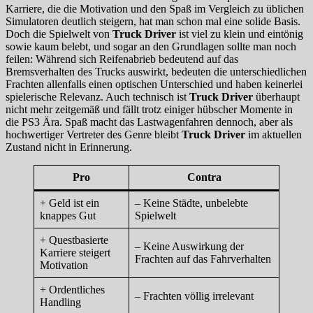
Karriere, die die Motivation und den Spaß im Vergleich zu üblichen
Simulatoren deutlich steigern, hat man schon mal eine solide Basis.
Doch die Spielwelt von
Truck Driver
ist viel zu klein und eintönig
sowie kaum belebt, und sogar an den Grundlagen sollte man noch
feilen: Während sich Reifenabrieb bedeutend auf das
Bremsverhalten des Trucks auswirkt, bedeuten die unterschiedlichen
Frachten allenfalls einen optischen Unterschied und haben keinerlei
spielerische Relevanz. Auch technisch ist
Truck Driver
überhaupt
nicht mehr zeitgemäß und fällt trotz einiger hübscher Momente in
die PS3 Ära. Spaß macht das Lastwagenfahren dennoch, aber als
hochwertiger Vertreter des Genre bleibt
Truck Driver
im aktuellen
Zustand nicht in Erinnerung.
Pro
Contra
+ Geld ist ein
– Keine Städte, unbelebte
knappes Gut
Spielwelt
+ Questbasierte
– Keine Auswirkung der
Karriere steigert
Frachten auf das Fahrverhalten
Motivation
+ Ordentliches
– Frachten völlig irrelevant
Handling