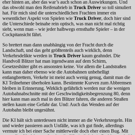
eher hinten an, aber das war’s auch schon an Auswirkungen. Und
das obwohl man den Reifenabrieb in
Truck Driver
so toll simuliert
hat. Für mich sind die unterschiedlichen Frachten immer ein
wesentlicher Aspekt von Spielen wie
Truck Driver
, doch hier sind
die Unterschiede beinahe rein optisch, was man nicht mal richtig
sieht, wenn man – wie jeder halbwegs ernsthafte Spieler – in der
Cockpitansicht fährt.
So brettert man dann unabhängig von der Fracht durch die
Landschaft, und das geht größtenteils auch wirklich, denn
Verkehrsdelikte werden in
Truck Driver
kaum geahndet. Die
Handvoll Blitzer hat man irgendwann auf dem Schirm,
Gesetzeshüter gibt es ansonsten keine. Vor allem die Landstraßen
kann man daher ebenso wie die Autobahnen unbehelligt
entlangbrettern, Verkehr ist meist auch wenig genug, damit man die
KI Teilnehmer überholen kann. Bestimmte Kurven zum Abbremsen
bleiben in Erinnerung. Wirklich gefährlich werden nur die wenigen
Autobahnabschnitte mit der Geschwindigkeitsbegrenzung 80, denn
hier kann man auch mal in den Blitzer fahren, die anderen Straßen
stellen kaum eine Gefahr dar. Und: Auch das Wenden auf der
Autobahn bleibt ungesühnt.
Die KI hält sich unterdessen nicht immer an die Verkehrsregeln. Hin
und wieder passieren auch Unfälle, was ich gut finde, allerdings
vermute ich bei einer Sache mittlerweile doch eher einen Bug. Mit