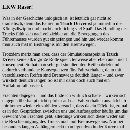
LKW Raser!
Was in der Geschichte unlogisch ist, ist letztlich gar nicht so
dramatisch, denn das Fahren in
Truck Driver
ist ja immerhin die
Königsdisziplin und macht auch richtig viel Spaß. Das Handling des
Trucks fühlt sich nachvollziehbar an, die Bewegungen des
Führerhauses wurden gut eingefangen und hin und wieder kommt
man auch mal in Bedrängnis mit den Bremswegen.
Trotzdem merkt man aber, dass der Simulationsaspekt in
Truck
Driver
keine allzu große Rolle spielt, teilweise aber eben auch nicht
konsequent. So hat man sehr gut simuliert den Reifenabrieb und
dadurch verbundene Konsequenzen fürs Fahrverhalten, denn mit
verschlissenen Reifen sind Bremswege deutlich länger – und zwar
wirklich deutlich länger. So ist mir dann doch auch mal ein
Auffahrunfall passiert.
Frachten dagegen – und das finde ich wirklich schade – wirken sich
dagegen überhaupt nicht spürbar auf das Fahrverhalten aus. Ich hab
mir immer wieder einzubilden versucht, dass da ein Effekt ist, zumal
es in den Gesprächen zwischen uns und Auftraggeber häufig um das
Gewicht von Frachten geht, allerdings wirken sich diese weder auf
die Beschleunigung des Trucks noch auf Bremswege aus. Nur bei
besonders langen Anhängern eckt man irgendwo in der Kurve mal