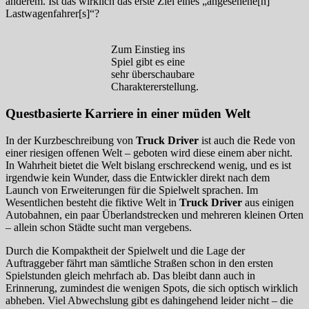
anderem. Ist das wirklich das erste Ziel eines „angesehene[n]
Lastwagenfahrer[s]“?
Zum Einstieg ins
Spiel gibt es eine
sehr überschaubare
Charaktererstellung.
Questbasierte Karriere in einer müden Welt
In der Kurzbeschreibung von
Truck Driver
ist auch die Rede von
einer riesigen offenen Welt – geboten wird diese einem aber nicht.
In Wahrheit bietet die Welt bislang erschreckend wenig, und es ist
irgendwie kein Wunder, dass die Entwickler direkt nach dem
Launch von Erweiterungen für die Spielwelt sprachen. Im
Wesentlichen besteht die fiktive Welt in
Truck Driver
aus einigen
Autobahnen, ein paar Überlandstrecken und mehreren kleinen Orten
– allein schon Städte sucht man vergebens.
Durch die Kompaktheit der Spielwelt und die Lage der
Auftraggeber fährt man sämtliche Straßen schon in den ersten
Spielstunden gleich mehrfach ab. Das bleibt dann auch in
Erinnerung, zumindest die wenigen Spots, die sich optisch wirklich
abheben. Viel Abwechslung gibt es dahingehend leider nicht – die