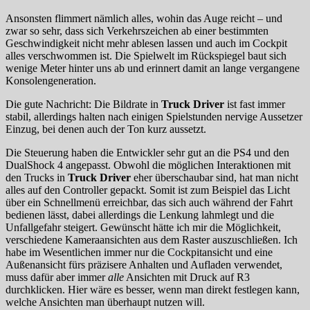
Ansonsten flimmert nämlich alles, wohin das Auge reicht – und
zwar so sehr, dass sich Verkehrszeichen ab einer bestimmten
Geschwindigkeit nicht mehr ablesen lassen und auch im Cockpit
alles verschwommen ist. Die Spielwelt im Rückspiegel baut sich
wenige Meter hinter uns ab und erinnert damit an lange vergangene
Konsolengeneration.
Die gute Nachricht: Die Bildrate in
Truck Driver
ist fast immer
stabil, allerdings halten nach einigen Spielstunden nervige Aussetzer
Einzug, bei denen auch der Ton kurz aussetzt.
Die Steuerung haben die Entwickler sehr gut an die PS4 und den
DualShock 4 angepasst. Obwohl die möglichen Interaktionen mit
den Trucks in
Truck Driver
eher überschaubar sind, hat man nicht
alles auf den Controller gepackt. Somit ist zum Beispiel das Licht
über ein Schnellmenü erreichbar, das sich auch während der Fahrt
bedienen lässt, dabei allerdings die Lenkung lahmlegt und die
Unfallgefahr steigert. Gewünscht hätte ich mir die Möglichkeit,
verschiedene Kameraansichten aus dem Raster auszuschließen. Ich
habe im Wesentlichen immer nur die Cockpitansicht und eine
Außenansicht fürs präzisere Anhalten und Aufladen verwendet,
muss dafür aber immer
alle
Ansichten mit Druck auf R3
durchklicken. Hier wäre es besser, wenn man direkt festlegen kann,
welche Ansichten man überhaupt nutzen will.