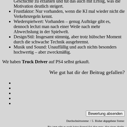
Geschichte zu erzählen und tut das auch mit Erfolg, was die
Motivation deutlich steigert.
Frustfaktor: Nur vorhanden, wenn die KI mal wieder nicht die
Verkehrsregeln kennt.
Wiederspielwert: Vorhanden – genug Aufträge gibt es,
dennoch lechzt man nach einer Weile nach mehr
Abwechslung in der Spielwelt.
Design/Stil: Insgesamt stimmig, aber trotz hübscher Moment
durch die schwache Technik ausgebremst.
Musik und Sound: Unauffällig und auch nichts besonders
hochwertig – aber zweckmäßig.
Wir haben
Truck Driver
auf PS4 selbst gekauft.
Wie gut hat dir der Beitrag gefallen?
Bewertung absenden
Durchschnittssterne:
/ 5. Bisher abgegebene Sterne:
Bis jetzt gibt es noch keine Sterne! Sei dier erste, dier einen abgibt.