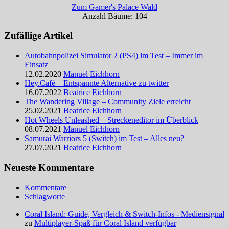
Zum Gamer's Palace Wald
Anzahl Bäume: 104
Zufällige Artikel
Autobahnpolizei Simulator 2 (PS4) im Test – Immer im
Einsatz
12.02.2020
Manuel Eichhorn
Hey.Café – Entspannte Alternative zu twitter
16.07.2022
Beatrice Eichhorn
The Wandering Village – Community Ziele erreicht
25.02.2021
Beatrice Eichhorn
Hot Wheels Unleashed – Streckeneditor im Überblick
08.07.2021
Manuel Eichhorn
Samurai Warriors 5 (Switch) im Test – Alles neu?
27.07.2021
Beatrice Eichhorn
Neueste Kommentare
Kommentare
Schlagworte
Coral Island: Guide, Vergleich & Switch-Infos - Mediensignal
zu
Multiplayer-Spaß für Coral Island verfügbar