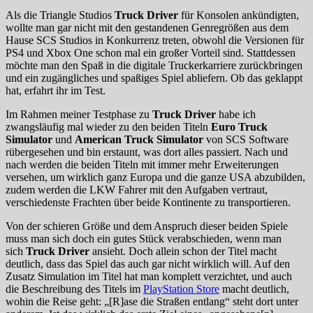
Als die Triangle Studios
Truck Driver
für Konsolen ankündigten,
wollte man gar nicht mit den gestandenen Genregrößen aus dem
Hause SCS Studios in Konkurrenz treten, obwohl die Versionen für
PS4 und Xbox One schon mal ein großer Vorteil sind. Stattdessen
möchte man den Spaß in die digitale Truckerkarriere zurückbringen
und ein zugängliches und spaßiges Spiel abliefern. Ob das geklappt
hat, erfahrt ihr im Test.
Im Rahmen meiner Testphase zu
Truck Driver
habe ich
zwangsläufig mal wieder zu den beiden Titeln
Euro Truck
Simulator
und
American Truck Simulator
von SCS Software
rübergesehen und bin erstaunt, was dort alles passiert. Nach und
nach werden die beiden Titeln mit immer mehr Erweiterungen
versehen, um wirklich ganz Europa und die ganze USA abzubilden,
zudem werden die LKW Fahrer mit den Aufgaben vertraut,
verschiedenste Frachten über beide Kontinente zu transportieren.
Von der schieren Größe und dem Anspruch dieser beiden Spiele
muss man sich doch ein gutes Stück verabschieden, wenn man
sich
Truck Driver
ansieht. Doch allein schon der Titel macht
deutlich, dass das Spiel das auch gar nicht wirklich will. Auf den
Zusatz Simulation im Titel hat man komplett verzichtet, und auch
die Beschreibung des Titels im
PlayStation Store
macht deutlich,
wohin die Reise geht: „[R]ase die Straßen entlang“ steht dort unter