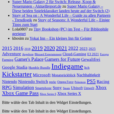
Super Mario Galaxy 2 für Switch: Release, Koop &
Neuerungen - Aktuellreport.de
zu
Super Mario Galaxy –
Diese beiden Spieleklassiker landen heute auf der Switch (2)
Story of Sea on : A Wonderful Life – Guide zu allen Partnern
- Trendlogik
zu
Story of Seasons: A Wonderful Life – Einige
Tipps zum Start
Lola0807 zu
Tiny Bookshop (PC) im Test – Für Bibliophile
geeignet
khosim zu
Yokai Inn – Ein kleines Inn für Geister
2020
2021
2019
2015
2016
2022
2023
2025
2018
Adventure
Cloud-Gaming
E3 2021
Angebote
Blizzard Entertainment
Europa
Gamer's Palace
Gamers for Future
Gewaltfrei
Farming
Indiegame
Google Stadia
Humble Bundle
Itch
Kickstarter
Microsoft
Nachhaltigkeit
Monatsrückblick
PS5
Nintendo Switch
Racing
Nintendo
npckc
Omega Force
Pokemon
RPG
Simulation
Xbox
Sony
Ubisoft
Smartphone
Umwelt
Steam
Xbox Game Pass
Xbox Series X
Xbox Series S
Bitte wähle den Tab Inhalt in den Widget Einstellungen.
Bitte wähle den Tab Inhalt in den Widget Einstellungen.