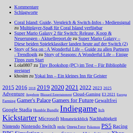
Kommentare
Schlagworte
Coral Island: Guide, Vergleich & Switch-Infos - Mediensignal
zu
Multiplayer-Spaß für Coral Island verfügbar
Super Mario Galaxy 2 für Switch: Release, Koop &
Neuerungen - Aktuellreport.de
zu
Super Mario Galaxy –
Diese beiden Spieleklassiker landen heute auf der Switch (2)
Story of Sea on : A Wonderful Life – Guide zu allen Partnern
- Trendlogik
zu
Story of Seasons: A Wonderful Life – Einige
Tipps zum Start
Lola0807 zu
Tiny Bookshop (PC) im Test – Für Bibliophile
geeignet
khosim zu
Yokai Inn – Ein kleines Inn für Geister
2020
2021
2019
2015
2016
2022
2023
2025
2018
Adventure
Cloud-Gaming
E3 2021
Angebote
Blizzard Entertainment
Europa
Gamer's Palace
Gamers for Future
Gewaltfrei
Farming
Indiegame
Google Stadia
Humble Bundle
Itch
Kickstarter
Microsoft
Nachhaltigkeit
Monatsrückblick
PS5
Nintendo Switch
Racing
Nintendo
npckc
Omega Force
Pokemon