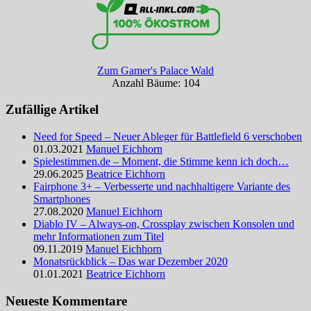
Zum Gamer's Palace Wald
Anzahl Bäume: 104
Zufällige Artikel
Need for Speed – Neuer Ableger für Battlefield 6 verschoben
01.03.2021
Manuel Eichhorn
Spielestimmen.de – Moment, die Stimme kenn ich doch…
29.06.2025
Beatrice Eichhorn
Fairphone 3+ – Verbesserte und nachhaltigere Variante des
Smartphones
27.08.2020
Manuel Eichhorn
Diablo IV – Always-on, Crossplay zwischen Konsolen und
mehr Informationen zum Titel
09.11.2019
Manuel Eichhorn
Monatsrückblick – Das war Dezember 2020
01.01.2021
Beatrice Eichhorn
Neueste Kommentare