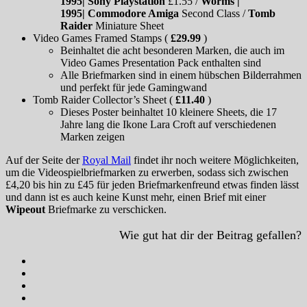
1995| Sony Playstation
£1.55 /
Worms |
1995| Commodore Amiga
Second Class /
Tomb
Raider
Miniature Sheet
Video Games Framed Stamps (
£29.99
)
Beinhaltet die acht besonderen Marken, die auch im
Video Games Presentation Pack enthalten sind
Alle Briefmarken sind in einem hübschen Bilderrahmen
und perfekt für jede Gamingwand
Tomb Raider Collector’s Sheet (
£11.40
)
Dieses Poster beinhaltet 10 kleinere Sheets, die 17
Jahre lang die Ikone Lara Croft auf verschiedenen
Marken zeigen
Auf der Seite der
Royal Mail
findet ihr noch weitere Möglichkeiten,
um die Videospielbriefmarken zu erwerben, sodass sich zwischen
£4,20 bis hin zu £45 für jeden Briefmarkenfreund etwas finden lässt
und dann ist es auch keine Kunst mehr, einen Brief mit einer
Wipeout
Briefmarke zu verschicken.
Wie gut hat dir der Beitrag gefallen?