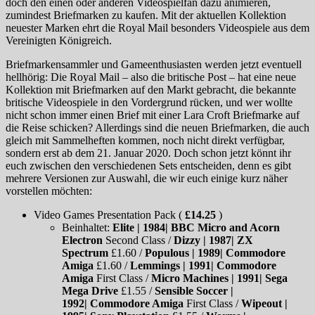
doch den einen oder anderen Videospielfan dazu animieren,
zumindest Briefmarken zu kaufen. Mit der aktuellen Kollektion
neuester Marken ehrt die Royal Mail besonders Videospiele aus dem
Vereinigten Königreich.
Briefmarkensammler und Gameenthusiasten werden jetzt eventuell
hellhörig: Die Royal Mail – also die britische Post – hat eine neue
Kollektion mit Briefmarken auf den Markt gebracht, die bekannte
britische Videospiele in den Vordergrund rücken, und wer wollte
nicht schon immer einen Brief mit einer Lara Croft Briefmarke auf
die Reise schicken? Allerdings sind die neuen Briefmarken, die auch
gleich mit Sammelheften kommen, noch nicht direkt verfügbar,
sondern erst ab dem 21. Januar 2020. Doch schon jetzt könnt ihr
euch zwischen den verschiedenen Sets entscheiden, denn es gibt
mehrere Versionen zur Auswahl, die wir euch einige kurz näher
vorstellen möchten:
Video Games Presentation Pack (
£14.25
)
Beinhaltet:
Elite | 1984| BBC Micro and Acorn
Electron
Second Class /
Dizzy | 1987| ZX
Spectrum
£1.60 /
Populous | 1989| Commodore
Amiga
£1.60 /
Lemmings | 1991| Commodore
Amiga
First Class /
Micro Machines | 1991| Sega
Mega Drive
£1.55 /
Sensible Soccer |
1992| Commodore Amiga
First Class /
Wipeout |