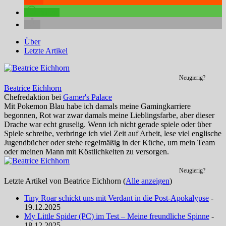
teilen
teilen
Über
Letzte Artikel
Neugierig?
Beatrice Eichhorn
Chefredaktion
bei
Gamer's Palace
Mit Pokemon Blau habe ich damals meine Gamingkarriere
begonnen, Rot war zwar damals meine Lieblingsfarbe, aber dieser
Drache war echt gruselig. Wenn ich nicht gerade spiele oder über
Spiele schreibe, verbringe ich viel Zeit auf Arbeit, lese viel englische
Jugendbücher oder stehe regelmäßig in der Küche, um mein Team
oder meinen Mann mit Köstlichkeiten zu versorgen.
Neugierig?
Letzte Artikel von Beatrice Eichhorn
(
Alle anzeigen
)
Tiny Roar schickt uns mit Verdant in die Post-Apokalypse
-
19.12.2025
My Little Spider (PC) im Test – Meine freundliche Spinne
-
18.12.2025