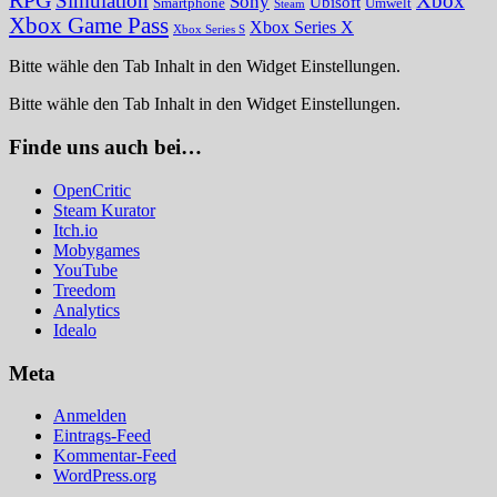
RPG
Simulation
Xbox
Sony
Ubisoft
Smartphone
Umwelt
Steam
Xbox Game Pass
Xbox Series X
Xbox Series S
Bitte wähle den Tab Inhalt in den Widget Einstellungen.
Bitte wähle den Tab Inhalt in den Widget Einstellungen.
Finde uns auch bei…
OpenCritic
Steam Kurator
Itch.io
Mobygames
YouTube
Treedom
Analytics
Idealo
Meta
Anmelden
Eintrags-Feed
Kommentar-Feed
WordPress.org