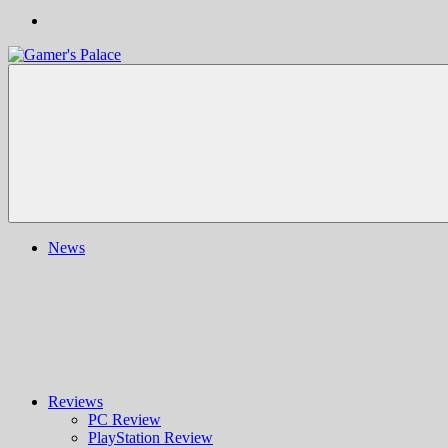
Gamer's
Nachrichten,
Palace
Berichte,
Reviews
&
mehr
rund
ums
Gaming
und
News
darüber
hinaus
|
Ludo
ergo
sum
|
Gaming-
Blog
Reviews
PC Review
PlayStation Review