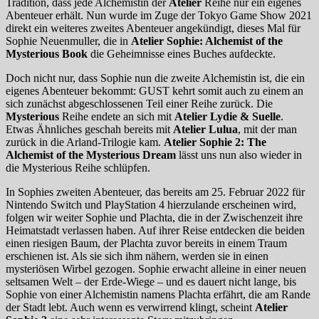
Tradition, dass jede Alchemistin der
Atelier
Reihe nur ein eigenes
Abenteuer erhält. Nun wurde im Zuge der Tokyo Game Show 2021
direkt ein weiteres zweites Abenteuer angekündigt, dieses Mal für
Sophie Neuenmuller, die in
Atelier Sophie:
Alchemist of the
Mysterious Book
die Geheimnisse eines Buches aufdeckte.
Doch nicht nur, dass Sophie nun die zweite Alchemistin ist, die ein
eigenes Abenteuer bekommt: GUST kehrt somit auch zu einem an
sich zunächst abgeschlossenen Teil einer Reihe zurück. Die
Mysterious
Reihe endete an sich mit
Atelier Lydie & Suelle
.
Etwas Ähnliches geschah bereits mit
Atelier Lulua
, mit der man
zurück in die Arland-Trilogie kam.
Atelier Sophie 2: The
Alchemist of the Mysterious Dream
lässt uns nun also wieder in
die Mysterious Reihe schlüpfen.
In Sophies zweiten Abenteuer, das bereits am 25. Februar 2022 für
Nintendo Switch und PlayStation 4 hierzulande erscheinen wird,
folgen wir weiter Sophie und Plachta, die in der Zwischenzeit ihre
Heimatstadt verlassen haben. Auf ihrer Reise entdecken die beiden
einen riesigen Baum, der Plachta zuvor bereits in einem Traum
erschienen ist. Als sie sich ihm nähern, werden sie in einen
mysteriösen Wirbel gezogen. Sophie erwacht alleine in einer neuen
seltsamen Welt – der Erde-Wiege – und es dauert nicht lange, bis
Sophie von einer Alchemistin namens Plachta erfährt, die am Rande
der Stadt lebt. Auch wenn es verwirrend klingt, scheint
Atelier