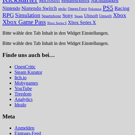
Microsoft
Nachhaltigkeit
Monatsrückblick
PS5
Nintendo Switch
Racing
Nintendo
npckc
Omega Force
Pokemon
RPG
Simulation
Xbox
Sony
Ubisoft
Smartphone
Umwelt
Steam
Xbox Game Pass
Xbox Series X
Xbox Series S
Bitte wähle den Tab Inhalt in den Widget Einstellungen.
Bitte wähle den Tab Inhalt in den Widget Einstellungen.
Finde uns auch bei…
OpenCritic
Steam Kurator
Itch.io
Mobygames
YouTube
Treedom
Analytics
Idealo
Meta
Anmelden
Eintrags-Feed