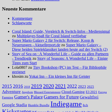
Neueste Kommentare
Kommentare
Schlagworte
Coral Island: Guide, Vergleich & Switch-Infos - Mediensignal
zu
Multiplayer-Spaß für Coral Island verfügbar
Super Mario Galaxy 2 für Switch: Release, Koop &
Neuerungen - Aktuellreport.de
zu
Super Mario Galaxy –
Diese beiden Spieleklassiker landen heute auf der Switch (2)
Story of Sea on : A Wonderful Life – Guide zu allen Partnern
- Trendlogik
zu
Story of Seasons: A Wonderful Life – Einige
Tipps zum Start
Lola0807 zu
Tiny Bookshop (PC) im Test – Für Bibliophile
geeignet
khosim zu
Yokai Inn – Ein kleines Inn für Geister
2020
2021
2019
2015
2016
2022
2023
2025
2018
Adventure
Cloud-Gaming
E3 2021
Angebote
Blizzard Entertainment
Europa
Gamer's Palace
Gamers for Future
Gewaltfrei
Farming
Indiegame
Google Stadia
Humble Bundle
Itch
Kickstarter