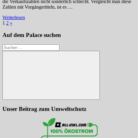
die Verkaufszahlen nicht sonderlich schlecht. Vergleicht man diese
Zahlen mit Vorgängertiteln, ist es …
Weiterlesen
Seitennummerierung
Nächste
1
2
»
Beiträge
der
Auf dem Palace suchen
Beiträge
Suchen
nach:
Suchen
Unser Beitrag zum Umweltschutz