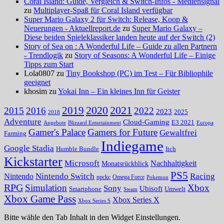
Coral Island: Guide, Vergleich & Switch-Infos - Mediensignal
zu
Multiplayer-Spaß für Coral Island verfügbar
Super Mario Galaxy 2 für Switch: Release, Koop &
Neuerungen - Aktuellreport.de
zu
Super Mario Galaxy –
Diese beiden Spieleklassiker landen heute auf der Switch (2)
Story of Sea on : A Wonderful Life – Guide zu allen Partnern
- Trendlogik
zu
Story of Seasons: A Wonderful Life – Einige
Tipps zum Start
Lola0807 zu
Tiny Bookshop (PC) im Test – Für Bibliophile
geeignet
khosim zu
Yokai Inn – Ein kleines Inn für Geister
2020
2021
2019
2015
2016
2022
2023
2025
2018
Adventure
Cloud-Gaming
E3 2021
Angebote
Blizzard Entertainment
Europa
Gamer's Palace
Gamers for Future
Gewaltfrei
Farming
Indiegame
Google Stadia
Humble Bundle
Itch
Kickstarter
Microsoft
Nachhaltigkeit
Monatsrückblick
PS5
Nintendo Switch
Racing
Nintendo
npckc
Omega Force
Pokemon
RPG
Simulation
Xbox
Sony
Ubisoft
Smartphone
Umwelt
Steam
Xbox Game Pass
Xbox Series X
Xbox Series S
Bitte wähle den Tab Inhalt in den Widget Einstellungen.