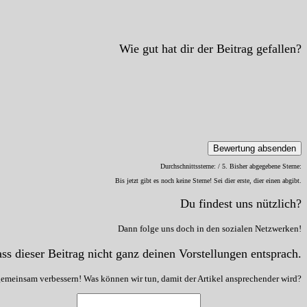
Wie gut hat dir der Beitrag gefallen?
Bewertung absenden
Durchschnittssterne:
/ 5. Bisher abgegebene Sterne:
Bis jetzt gibt es noch keine Sterne! Sei dier erste, dier einen abgibt.
Du findest uns nützlich?
Dann folge uns doch in den sozialen Netzwerken!
ss dieser Beitrag nicht ganz deinen Vorstellungen entsprach.
gemeinsam verbessern! Was können wir tun, damit der Artikel ansprechender wird?