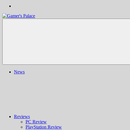
Gamer's
Nachrichten,
Palace
Berichte,
Reviews
&
mehr
rund
ums
Gaming
und
News
darüber
hinaus
|
Ludo
ergo
sum
|
Gaming-
Blog
Reviews
PC Review
PlayStation Review