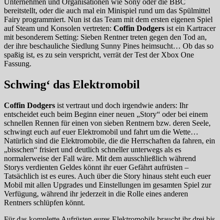
Unternehmen und Organisationen wie Sony oder die BBC
bereitstellt, oder die auch mal ein Minispiel rund um das Spülmittel
Fairy programmiert. Nun ist das Team mit dem ersten eigenen Spiel
auf Steam und Konsolen vertreten:
Coffin Dodgers
ist ein Kartracer
mit besonderem Setting: Sieben Rentner treten gegen den Tod an,
der ihre beschauliche Siedlung Sunny Pines heimsucht… Ob das so
spaßig ist, es zu sein verspricht, verrät der Test der Xbox One
Fassung.
Schwing‘ das Elektromobil
Coffin Dodgers
ist vertraut und doch irgendwie anders: Ihr
entscheidet euch beim Beginn einer neuen „Story“ oder bei einem
schnellen Rennen für einen von sieben Rentnern bzw. deren Seele,
schwingt euch auf euer Elektromobil und fahrt um die Wette…
Natürlich sind die Elektromobile, die die Herrschaften da fahren, ein
„bisschen“ frisiert und deutlich schneller unterwegs als es
normalerweise der Fall wäre. Mit dem ausschließlich während
Storys verdienten Geldes könnt ihr euer Gefährt aufrüsten –
Tatsächlich ist es eures. Auch über die Story hinaus steht euch euer
Mobil mit allen Upgrades und Einstellungen im gesamten Spiel zur
Verfügung, während ihr jederzeit in die Rolle eines anderen
Rentners schlüpfen könnt.
Für das komplette Aufrüsten eures Elektromobils braucht ihr drei bis