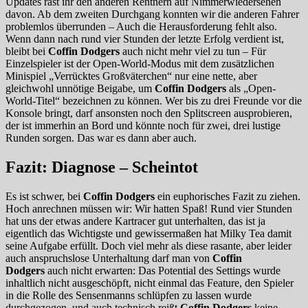
Updates rast ihr den anderen Rentnern auf Nimmerwiedersehen
davon. Ab dem zweiten Durchgang konnten wir die anderen Fahrer
problemlos überrunden – Auch die Herausforderung fehlt also.
Wenn dann nach rund vier Stunden der letzte Erfolg verdient ist,
bleibt bei
Coffin Dodgers
auch nicht mehr viel zu tun – Für
Einzelspieler ist der Open-World-Modus mit dem zusätzlichen
Minispiel „Verrücktes Großväterchen“ nur eine nette, aber
gleichwohl unnötige Beigabe, um
Coffin Dodgers
als „Open-
World-Titel“ bezeichnen zu können. Wer bis zu drei Freunde vor die
Konsole bringt, darf ansonsten noch den Splitscreen ausprobieren,
der ist immerhin an Bord und könnte noch für zwei, drei lustige
Runden sorgen. Das war es dann aber auch.
Fazit: Diagnose – Scheintot
Es ist schwer, bei
Coffin Dodgers
ein euphorisches Fazit zu ziehen.
Hoch anrechnen müssen wir: Wir hatten Spaß! Rund vier Stunden
hat uns der etwas andere Kartracer gut unterhalten, das ist ja
eigentlich das Wichtigste und gewissermaßen hat Milky Tea damit
seine Aufgabe erfüllt. Doch viel mehr als diese rasante, aber leider
auch anspruchslose Unterhaltung darf man von
Coffin
Dodgers
auch nicht erwarten: Das Potential des Settings wurde
inhaltlich nicht ausgeschöpft, nicht einmal das Feature, den Spieler
in die Rolle des Sensenmanns schlüpfen zu lassen wurde
durchgezogen, und auch technisch reißt
Coffin Dodgers
keine