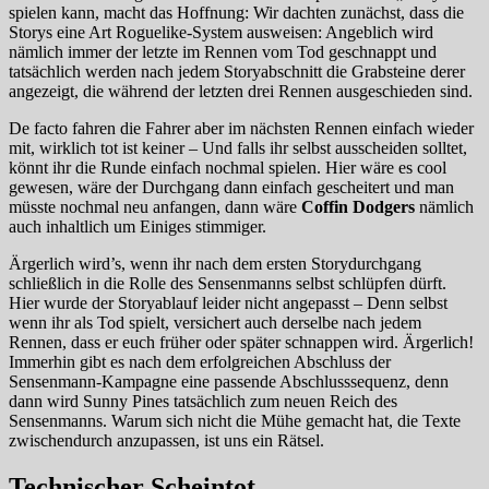
spielen kann, macht das Hoffnung: Wir dachten zunächst, dass die
Storys eine Art Roguelike-System ausweisen: Angeblich wird
nämlich immer der letzte im Rennen vom Tod geschnappt und
tatsächlich werden nach jedem Storyabschnitt die Grabsteine derer
angezeigt, die während der letzten drei Rennen ausgeschieden sind.
De facto fahren die Fahrer aber im nächsten Rennen einfach wieder
mit, wirklich tot ist keiner – Und falls ihr selbst ausscheiden solltet,
könnt ihr die Runde einfach nochmal spielen. Hier wäre es cool
gewesen, wäre der Durchgang dann einfach gescheitert und man
müsste nochmal neu anfangen, dann wäre
Coffin Dodgers
nämlich
auch inhaltlich um Einiges stimmiger.
Ärgerlich wird’s, wenn ihr nach dem ersten Storydurchgang
schließlich in die Rolle des Sensenmanns selbst schlüpfen dürft.
Hier wurde der Storyablauf leider nicht angepasst – Denn selbst
wenn ihr als Tod spielt, versichert auch derselbe nach jedem
Rennen, dass er euch früher oder später schnappen wird. Ärgerlich!
Immerhin gibt es nach dem erfolgreichen Abschluss der
Sensenmann-Kampagne eine passende Abschlusssequenz, denn
dann wird Sunny Pines tatsächlich zum neuen Reich des
Sensenmanns. Warum sich nicht die Mühe gemacht hat, die Texte
zwischendurch anzupassen, ist uns ein Rätsel.
Technischer Scheintot