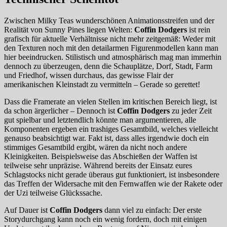
Zwischen Milky Teas wunderschönen Animationsstreifen und der
Realität von Sunny Pines liegen Welten:
Coffin Dodgers
ist rein
grafisch für aktuelle Verhältnisse nicht mehr zeitgemäß: Weder mit
den Texturen noch mit den detailarmen Figurenmodellen kann man
hier beeindrucken. Stilistisch und atmosphärisch mag man immerhin
dennoch zu überzeugen, denn die Schauplätze, Dorf, Stadt, Farm
und Friedhof, wissen durchaus, das gewisse Flair der
amerikanischen Kleinstadt zu vermitteln – Gerade so gerettet!
Dass die Framerate an vielen Stellen im kritischen Bereich liegt, ist
da schon ärgerlicher – Dennoch ist
Coffin Dodgers
zu jeder Zeit
gut spielbar und letztendlich könnte man argumentieren, alle
Komponenten ergeben ein trashiges Gesamtbild, welches vielleicht
genauso beabsichtigt war. Fakt ist, dass alles irgendwie doch ein
stimmiges Gesamtbild ergibt, wären da nicht noch andere
Kleinigkeiten. Beispielsweise das Abschießen der Waffen ist
teilweise sehr unpräzise. Während bereits der Einsatz eures
Schlagstocks nicht gerade überaus gut funktioniert, ist insbesondere
das Treffen der Widersache mit den Fernwaffen wie der Rakete oder
der Uzi teilweise Glückssache.
Auf Dauer ist
Coffin Dodgers
dann viel zu einfach: Der erste
Storydurchgang kann noch ein wenig fordern, doch mit einigen