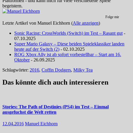
Plattformen - und kann mich für viele verschiedene Spiele
begeistern.
Folge mir
Letzte Artikel von Manuel Eichhorn
(
Alle anzeigen
)
Sonic Racing: CrossWorlds (Switch) im Test – Rasant gut
-
07.10.2025
Super Mario Galaxy – Diese beiden Spieleklassiker landen
heute auf der Switch (2)
- 02.10.2025
ROG Xbox Ally ist ab sofort vorbestellbar – Start am 16.
Oktober
- 26.09.2025
Schlagwörter:
2016
,
Coffin Dodgers
,
Milky Tea
Das könnte dich auch interessieren
Stories: The Path of Destinies (PS4) im Test – Einmal
ausgefuchst die Welt retten
12.04.2016
Manuel Eichhorn