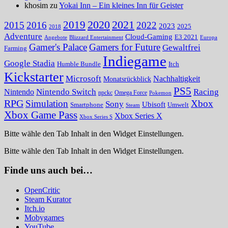
khosim zu
Yokai Inn – Ein kleines Inn für Geister
2020
2021
2019
2015
2016
2022
2023
2025
2018
Adventure
Cloud-Gaming
E3 2021
Angebote
Blizzard Entertainment
Europa
Gamer's Palace
Gamers for Future
Gewaltfrei
Farming
Indiegame
Google Stadia
Humble Bundle
Itch
Kickstarter
Microsoft
Nachhaltigkeit
Monatsrückblick
PS5
Nintendo Switch
Racing
Nintendo
npckc
Omega Force
Pokemon
RPG
Simulation
Xbox
Sony
Ubisoft
Smartphone
Umwelt
Steam
Xbox Game Pass
Xbox Series X
Xbox Series S
Bitte wähle den Tab Inhalt in den Widget Einstellungen.
Bitte wähle den Tab Inhalt in den Widget Einstellungen.
Finde uns auch bei…
OpenCritic
Steam Kurator
Itch.io
Mobygames
YouTube