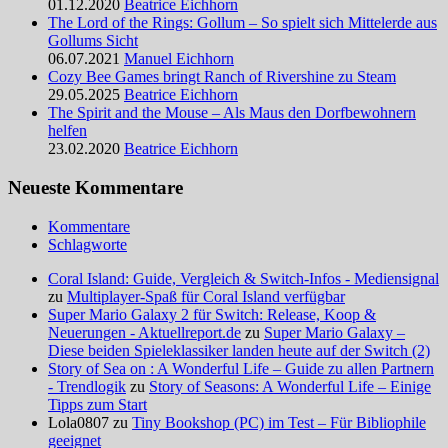
01.12.2020
Beatrice Eichhorn
The Lord of the Rings: Gollum – So spielt sich Mittelerde aus
Gollums Sicht
06.07.2021
Manuel Eichhorn
Cozy Bee Games bringt Ranch of Rivershine zu Steam
29.05.2025
Beatrice Eichhorn
The Spirit and the Mouse – Als Maus den Dorfbewohnern
helfen
23.02.2020
Beatrice Eichhorn
Neueste Kommentare
Kommentare
Schlagworte
Coral Island: Guide, Vergleich & Switch-Infos - Mediensignal
zu
Multiplayer-Spaß für Coral Island verfügbar
Super Mario Galaxy 2 für Switch: Release, Koop &
Neuerungen - Aktuellreport.de
zu
Super Mario Galaxy –
Diese beiden Spieleklassiker landen heute auf der Switch (2)
Story of Sea on : A Wonderful Life – Guide zu allen Partnern
- Trendlogik
zu
Story of Seasons: A Wonderful Life – Einige
Tipps zum Start
Lola0807 zu
Tiny Bookshop (PC) im Test – Für Bibliophile
geeignet