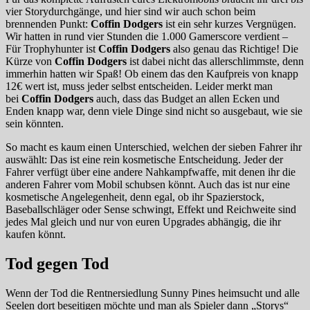
vier Storydurchgänge, und hier sind wir auch schon beim
brennenden Punkt:
Coffin Dodgers
ist ein sehr kurzes Vergnügen.
Wir hatten in rund vier Stunden die 1.000 Gamerscore verdient –
Für Trophyhunter ist
Coffin Dodgers
also genau das Richtige! Die
Kürze von
Coffin Dodgers
ist dabei nicht das allerschlimmste, denn
immerhin hatten wir Spaß! Ob einem das den Kaufpreis von knapp
12€ wert ist, muss jeder selbst entscheiden. Leider merkt man
bei
Coffin Dodgers
auch, dass das Budget an allen Ecken und
Enden knapp war, denn viele Dinge sind nicht so ausgebaut, wie sie
sein könnten.
So macht es kaum einen Unterschied, welchen der sieben Fahrer ihr
auswählt: Das ist eine rein kosmetische Entscheidung. Jeder der
Fahrer verfügt über eine andere Nahkampfwaffe, mit denen ihr die
anderen Fahrer vom Mobil schubsen könnt. Auch das ist nur eine
kosmetische Angelegenheit, denn egal, ob ihr Spazierstock,
Baseballschläger oder Sense schwingt, Effekt und Reichweite sind
jedes Mal gleich und nur von euren Upgrades abhängig, die ihr
kaufen könnt.
Tod gegen Tod
Wenn der Tod die Rentnersiedlung Sunny Pines heimsucht und alle
Seelen dort beseitigen möchte und man als Spieler dann „Storys“