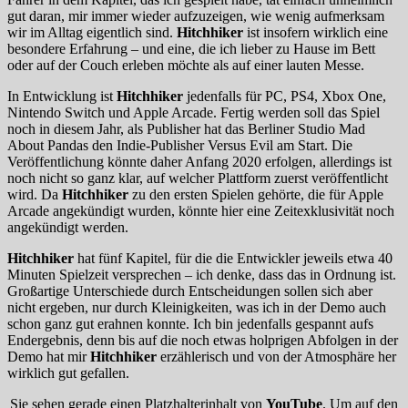
gut daran, mir immer wieder aufzuzeigen, wie wenig aufmerksam
wir im Alltag eigentlich sind.
Hitchhiker
ist insofern wirklich eine
besondere Erfahrung – und eine, die ich lieber zu Hause im Bett
oder auf der Couch erleben möchte als auf einer lauten Messe.
In Entwicklung ist
Hitchhiker
jedenfalls für PC, PS4, Xbox One,
Nintendo Switch und Apple Arcade. Fertig werden soll das Spiel
noch in diesem Jahr, als Publisher hat das Berliner Studio Mad
About Pandas den Indie-Publisher Versus Evil am Start. Die
Veröffentlichung könnte daher Anfang 2020 erfolgen, allerdings ist
noch nicht so ganz klar, auf welcher Plattform zuerst veröffentlicht
wird. Da
Hitchhiker
zu den ersten Spielen gehörte, die für Apple
Arcade angekündigt wurden, könnte hier eine Zeitexklusivität noch
angekündigt werden.
Hitchhiker
hat fünf Kapitel, für die die Entwickler jeweils etwa 40
Minuten Spielzeit versprechen – ich denke, dass das in Ordnung ist.
Großartige Unterschiede durch Entscheidungen sollen sich aber
nicht ergeben, nur durch Kleinigkeiten, was ich in der Demo auch
schon ganz gut erahnen konnte. Ich bin jedenfalls gespannt aufs
Endergebnis, denn bis auf die noch etwas holprigen Abfolgen in der
Demo hat mir
Hitchhiker
erzählerisch und von der Atmosphäre her
wirklich gut gefallen.
Sie sehen gerade einen Platzhalterinhalt von
YouTube
. Um auf den