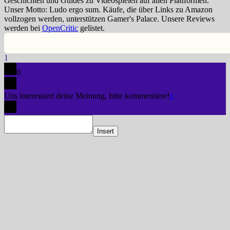
Geschichten und Guides zu Videospielen auf allen Plattformen.
Unser Motto: Ludo ergo sum. Käufe, die über Links zu Amazon
vollzogen werden, unterstützen Gamer's Palace. Unsere Reviews
werden bei
OpenCritic
gelistet.
1
0
Uns interessiert deine Meinung, bitte kommentiere!
x
Insert