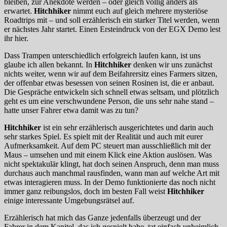
bleiben, zur Anekdote werden – oder gleich völlig anders als
erwartet.
Hitchhiker
nimmt euch auf gleich mehrere mysteriöse
Roadtrips mit – und soll erzählerisch ein starker Titel werden, wenn
er nächstes Jahr startet. Einen Ersteindruck von der EGX Demo lest
ihr hier.
Dass Trampen unterschiedlich erfolgreich laufen kann, ist uns
glaube ich allen bekannt. In
Hitchhiker
denken wir uns zunächst
nichts weiter, wenn wir auf dem Beifahrersitz eines Farmers sitzen,
der offenbar etwas besessen von seinen Rosinen ist, die er anbaut.
Die Gespräche entwickeln sich schnell etwas seltsam, und plötzlich
geht es um eine verschwundene Person, die uns sehr nahe stand –
hatte unser Fahrer etwa damit was zu tun?
Hitchhiker
ist ein sehr erzählerisch ausgerichtetes und darin auch
sehr starkes Spiel. Es spielt mit der Realität und auch mit eurer
Aufmerksamkeit. Auf dem PC steuert man ausschließlich mit der
Maus – umsehen und mit einem Klick eine Aktion auslösen. Was
nicht spektakulär klingt, hat doch seinen Anspruch, denn man muss
durchaus auch manchmal rausfinden, wann man auf welche Art mit
etwas interagieren muss. In der Demo funktionierte das noch nicht
immer ganz reibungslos, doch im besten Fall weist
Hitchhiker
einige interessante Umgebungsrätsel auf.
Erzählerisch hat mich das Ganze jedenfalls überzeugt und der
Fahrer in dem Kapitel, das ich gespielt habe, tat einfach unheimlich