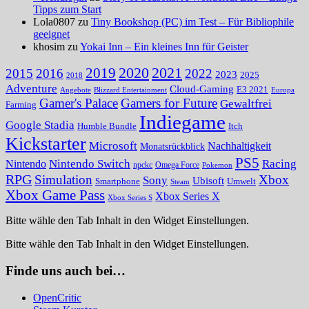
Tipps zum Start
Lola0807 zu
Tiny Bookshop (PC) im Test – Für Bibliophile
geeignet
khosim zu
Yokai Inn – Ein kleines Inn für Geister
2020
2021
2019
2015
2016
2022
2023
2025
2018
Adventure
Cloud-Gaming
E3 2021
Angebote
Blizzard Entertainment
Europa
Gamer's Palace
Gamers for Future
Gewaltfrei
Farming
Indiegame
Google Stadia
Humble Bundle
Itch
Kickstarter
Microsoft
Nachhaltigkeit
Monatsrückblick
PS5
Nintendo Switch
Racing
Nintendo
npckc
Omega Force
Pokemon
RPG
Simulation
Xbox
Sony
Ubisoft
Smartphone
Umwelt
Steam
Xbox Game Pass
Xbox Series X
Xbox Series S
Bitte wähle den Tab Inhalt in den Widget Einstellungen.
Bitte wähle den Tab Inhalt in den Widget Einstellungen.
Finde uns auch bei…
OpenCritic