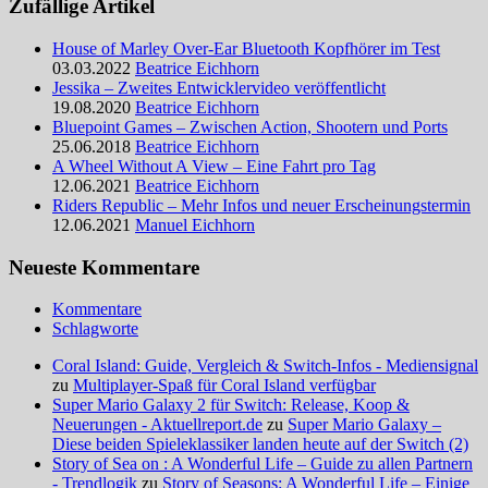
Zufällige Artikel
House of Marley Over-Ear Bluetooth Kopfhörer im Test
03.03.2022
Beatrice Eichhorn
Jessika – Zweites Entwicklervideo veröffentlicht
19.08.2020
Beatrice Eichhorn
Bluepoint Games – Zwischen Action, Shootern und Ports
25.06.2018
Beatrice Eichhorn
A Wheel Without A View – Eine Fahrt pro Tag
12.06.2021
Beatrice Eichhorn
Riders Republic – Mehr Infos und neuer Erscheinungstermin
12.06.2021
Manuel Eichhorn
Neueste Kommentare
Kommentare
Schlagworte
Coral Island: Guide, Vergleich & Switch-Infos - Mediensignal
zu
Multiplayer-Spaß für Coral Island verfügbar
Super Mario Galaxy 2 für Switch: Release, Koop &
Neuerungen - Aktuellreport.de
zu
Super Mario Galaxy –
Diese beiden Spieleklassiker landen heute auf der Switch (2)
Story of Sea on : A Wonderful Life – Guide zu allen Partnern
- Trendlogik
zu
Story of Seasons: A Wonderful Life – Einige