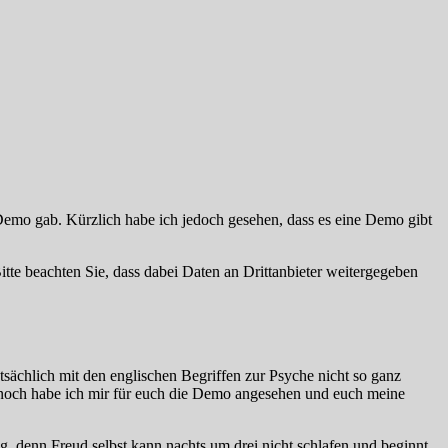
Demo gab. Kürzlich habe ich jedoch gesehen, dass es eine Demo gibt
Bitte beachten Sie, dass dabei Daten an Drittanbieter weitergegeben
tatsächlich mit den englischen Begriffen zur Psyche nicht so ganz
ennoch habe ich mir für euch die Demo angesehen und euch meine
g, denn Freud selbst kann nachts um drei nicht schlafen und beginnt