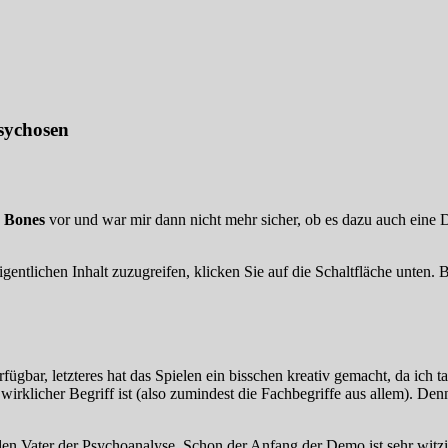
sychosen
s Bones
vor und war mir dann nicht mehr sicher, ob es dazu auch eine 
gentlichen Inhalt zuzugreifen, klicken Sie auf die Schaltfläche unten. 
rfügbar, letzteres hat das Spielen ein bisschen kreativ gemacht, da ich 
irklicher Begriff ist (also zumindest die Fachbegriffe aus allem). D
den Vater der Psychoanalyse. Schon der Anfang der Demo ist sehr witzi