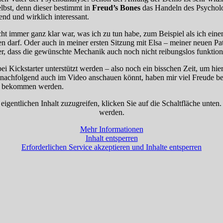
bst, denn dieser bestimmt in
Freud’s Bones
das Handeln des Psycholo
nd und wirklich interessant.
t immer ganz klar war, was ich zu tun habe, zum Beispiel als ich einen 
legen darf. Oder auch in meiner ersten Sitzung mit Elsa – meiner neuen P
cher, dass die gewünschte Mechanik auch noch nicht reibungslos funktioni
 Kickstarter unterstützt werden – also noch ein bisschen Zeit, um hier
nachfolgend auch im Video anschauen könnt, haben mir viel Freude berei
 tun bekommen werden.
eigentlichen Inhalt zuzugreifen, klicken Sie auf die Schaltfläche unten
werden.
Mehr Informationen
Inhalt entsperren
Erforderlichen Service akzeptieren und Inhalte entsperren