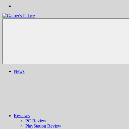
Gamer's
Nachrichten,
Palace
Berichte,
Reviews
&
mehr
rund
ums
Gaming
und
News
darüber
hinaus
|
Ludo
ergo
sum
|
Gaming-
Blog
Reviews
PC Review
PlayStation Review