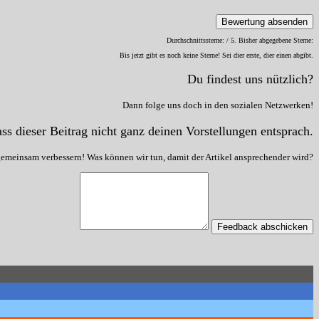
Bewertung absenden
Durchschnittssterne:
/ 5. Bisher abgegebene Sterne:
Bis jetzt gibt es noch keine Sterne! Sei dier erste, dier einen abgibt.
Du findest uns nützlich?
Dann folge uns doch in den sozialen Netzwerken!
ss dieser Beitrag nicht ganz deinen Vorstellungen entsprach.
gemeinsam verbessern! Was können wir tun, damit der Artikel ansprechender wird?
Feedback abschicken