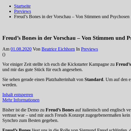
Startseite
Previews
Freud’s Bones in der Vorschau – Von Stimmen und Psychosen
Freud’s Bones in der Vorschau – Von Stimmen und P
Am
01.08.2020
Von
Beatrice Eichhorn
In
Previews
(
)
Vor einiger Zeit stellte ich euch die Kickstarter Kampagne zu
Freud’
und mir das gute Stück für euch angesehen.
Sie sehen gerade einen Platzhalterinhalt von
Standard
. Um auf den ei
werden.
Inhalt entsperren
Mehr Informationen
Bisher ist die Demo zu
Freud’s Bones
auf italienisch und englisch ve
vertraut war – und mir auch Freuds Konzept zugegebenermaßen kein w
Synchro zum Besten gegeben.
Freud’s Bones
lässt uns in die Rolle von Sigmund Freud schlüpfen, 