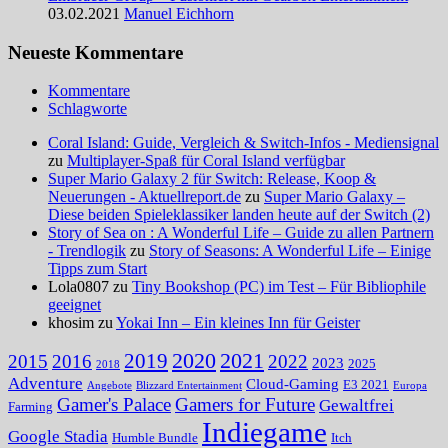
03.02.2021
Manuel Eichhorn
Neueste Kommentare
Kommentare
Schlagworte
Coral Island: Guide, Vergleich & Switch-Infos - Mediensignal
zu
Multiplayer-Spaß für Coral Island verfügbar
Super Mario Galaxy 2 für Switch: Release, Koop &
Neuerungen - Aktuellreport.de
zu
Super Mario Galaxy –
Diese beiden Spieleklassiker landen heute auf der Switch (2)
Story of Sea on : A Wonderful Life – Guide zu allen Partnern
- Trendlogik
zu
Story of Seasons: A Wonderful Life – Einige
Tipps zum Start
Lola0807 zu
Tiny Bookshop (PC) im Test – Für Bibliophile
geeignet
khosim zu
Yokai Inn – Ein kleines Inn für Geister
2020
2021
2019
2015
2016
2022
2023
2025
2018
Adventure
Cloud-Gaming
E3 2021
Angebote
Blizzard Entertainment
Europa
Gamer's Palace
Gamers for Future
Gewaltfrei
Farming
Indiegame
Google Stadia
Humble Bundle
Itch