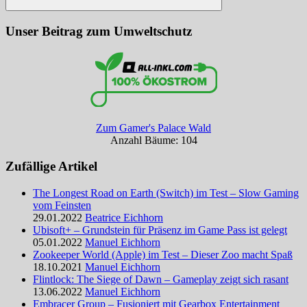
Suchen
Unser Beitrag zum Umweltschutz
Zum Gamer's Palace Wald
Anzahl Bäume: 104
Zufällige Artikel
The Longest Road on Earth (Switch) im Test – Slow Gaming
vom Feinsten
29.01.2022
Beatrice Eichhorn
Ubisoft+ – Grundstein für Präsenz im Game Pass ist gelegt
05.01.2022
Manuel Eichhorn
Zookeeper World (Apple) im Test – Dieser Zoo macht Spaß
18.10.2021
Manuel Eichhorn
Flintlock: The Siege of Dawn – Gameplay zeigt sich rasant
13.06.2022
Manuel Eichhorn
Embracer Group – Fusioniert mit Gearbox Entertainment