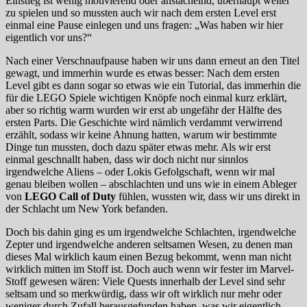
Einstieg ist wenig motivierend oder anstachelnd, überhaupt weiter
zu spielen und so mussten auch wir nach dem ersten Level erst
einmal eine Pause einlegen und uns fragen: „Was haben wir hier
eigentlich vor uns?“
Nach einer Verschnaufpause haben wir uns dann erneut an den Titel
gewagt, und immerhin wurde es etwas besser: Nach dem ersten
Level gibt es dann sogar so etwas wie ein Tutorial, das immerhin die
für die LEGO Spiele wichtigen Knöpfe noch einmal kurz erklärt,
aber so richtig warm wurden wir erst ab ungefähr der Hälfte des
ersten Parts. Die Geschichte wird nämlich verdammt verwirrend
erzählt, sodass wir keine Ahnung hatten, warum wir bestimmte
Dinge tun mussten, doch dazu später etwas mehr. Als wir erst
einmal geschnallt haben, dass wir doch nicht nur sinnlos
irgendwelche Aliens – oder Lokis Gefolgschaft, wenn wir mal
genau bleiben wollen – abschlachten und uns wie in einem Ableger
von
LEGO Call of Duty
fühlen, wussten wir, dass wir uns direkt in
der Schlacht um New York befanden.
Doch bis dahin ging es um irgendwelche Schlachten, irgendwelche
Zepter und irgendwelche anderen seltsamen Wesen, zu denen man
dieses Mal wirklich kaum einen Bezug bekommt, wenn man nicht
wirklich mitten im Stoff ist. Doch auch wenn wir fester im Marvel-
Stoff gewesen wären: Viele Quests innerhalb der Level sind sehr
seltsam und so merkwürdig, dass wir oft wirklich nur mehr oder
weniger durch Zufall herausgefunden haben, was wir eigentlich