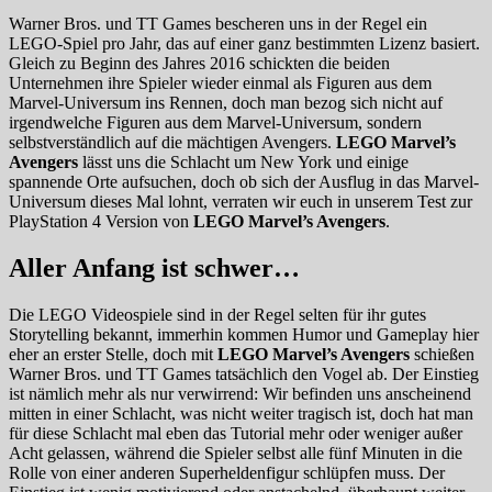
Warner Bros. und TT Games bescheren uns in der Regel ein
LEGO-Spiel pro Jahr, das auf einer ganz bestimmten Lizenz basiert.
Gleich zu Beginn des Jahres 2016 schickten die beiden
Unternehmen ihre Spieler wieder einmal als Figuren aus dem
Marvel-Universum ins Rennen, doch man bezog sich nicht auf
irgendwelche Figuren aus dem Marvel-Universum, sondern
selbstverständlich auf die mächtigen Avengers.
LEGO Marvel’s
Avengers
lässt uns die Schlacht um New York und einige
spannende Orte aufsuchen, doch ob sich der Ausflug in das Marvel-
Universum dieses Mal lohnt, verraten wir euch in unserem Test zur
PlayStation 4 Version von
LEGO Marvel’s Avengers
.
Aller Anfang ist schwer…
Die LEGO Videospiele sind in der Regel selten für ihr gutes
Storytelling bekannt, immerhin kommen Humor und Gameplay hier
eher an erster Stelle, doch mit
LEGO Marvel’s Avengers
schießen
Warner Bros. und TT Games tatsächlich den Vogel ab. Der Einstieg
ist nämlich mehr als nur verwirrend: Wir befinden uns anscheinend
mitten in einer Schlacht, was nicht weiter tragisch ist, doch hat man
für diese Schlacht mal eben das Tutorial mehr oder weniger außer
Acht gelassen, während die Spieler selbst alle fünf Minuten in die
Rolle von einer anderen Superheldenfigur schlüpfen muss. Der