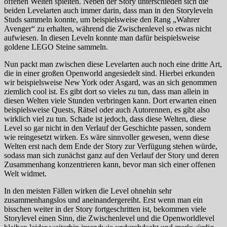
offenen Welten spielten. Neben der Story unterschieden sich die
beiden Levelarten auch immer darin, dass man in den Storyleveln
Studs sammeln konnte, um beispielsweise den Rang „Wahrer
Avenger“ zu erhalten, während die Zwischenlevel so etwas nicht
aufwiesen. In diesen Leveln konnte man dafür beispielsweise
goldene LEGO Steine sammeln.
Nun packt man zwischen diese Levelarten auch noch eine dritte Art,
die in einer großen Openworld angesiedelt sind. Hierbei erkunden
wir beispielsweise New York oder Asgard, was an sich genommen
ziemlich cool ist. Es gibt dort so vieles zu tun, dass man allein in
diesen Welten viele Stunden verbringen kann. Dort erwarten einen
beispielsweise Quests, Rätsel oder auch Autorennen, es gibt also
wirklich viel zu tun. Schade ist jedoch, dass diese Welten, diese
Level so gar nicht in den Verlauf der Geschichte passen, sondern
wie reingesetzt wirken. Es wäre sinnvoller gewesen, wenn diese
Welten erst nach dem Ende der Story zur Verfügung stehen würde,
sodass man sich zunächst ganz auf den Verlauf der Story und deren
Zusammenhang konzentrieren kann, bevor man sich einer offenen
Welt widmet.
In den meisten Fällen wirken die Level ohnehin sehr
zusammenhangslos und aneinandergereiht. Erst wenn man ein
bisschen weiter in der Story fortgeschritten ist, bekommen viele
Storylevel einen Sinn, die Zwischenlevel und die Openworldlevel