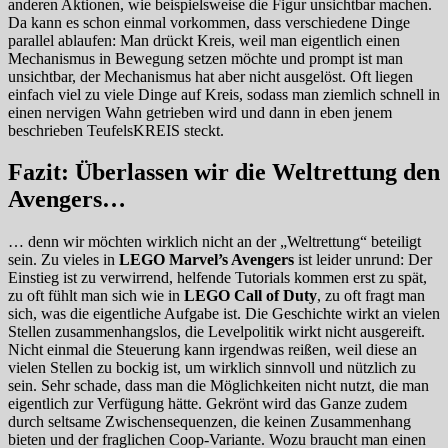
anderen Aktionen, wie beispielsweise die Figur unsichtbar machen.
Da kann es schon einmal vorkommen, dass verschiedene Dinge
parallel ablaufen: Man drückt Kreis, weil man eigentlich einen
Mechanismus in Bewegung setzen möchte und prompt ist man
unsichtbar, der Mechanismus hat aber nicht ausgelöst. Oft liegen
einfach viel zu viele Dinge auf Kreis, sodass man ziemlich schnell in
einen nervigen Wahn getrieben wird und dann in eben jenem
beschrieben TeufelsKREIS steckt.
Fazit: Überlassen wir die Weltrettung den
Avengers…
… denn wir möchten wirklich nicht an der „Weltrettung“ beteiligt
sein. Zu vieles in
LEGO Marvel’s Avengers
ist leider unrund: Der
Einstieg ist zu verwirrend, helfende Tutorials kommen erst zu spät,
zu oft fühlt man sich wie in
LEGO Call of Duty
, zu oft fragt man
sich, was die eigentliche Aufgabe ist. Die Geschichte wirkt an vielen
Stellen zusammenhangslos, die Levelpolitik wirkt nicht ausgereift.
Nicht einmal die Steuerung kann irgendwas reißen, weil diese an
vielen Stellen zu bockig ist, um wirklich sinnvoll und nützlich zu
sein. Sehr schade, dass man die Möglichkeiten nicht nutzt, die man
eigentlich zur Verfügung hätte. Gekrönt wird das Ganze zudem
durch seltsame Zwischensequenzen, die keinen Zusammenhang
bieten und der fraglichen Coop-Variante. Wozu braucht man einen