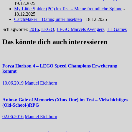
19.12.2025
My Little Spider (PC) im Test – Meine freundliche Spinne
-
18.12.2025
CatchMaker – Dating unter Insekten
- 18.12.2025
Schlagwörter:
2016
,
LEGO
,
LEGO Marvels Avengers
,
TT Games
Das könnte dich auch interessieren
Forza Horizon 4 – LEGO Speed Champions Erweiterung
kommt
10.06.2019
Manuel Eichhorn
Anima: Gate of Memories (Xbox One) im Test – Vielschichtiges
(Old-School-)RPG
02.06.2016
Manuel Eichhorn