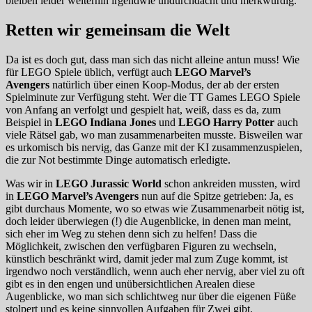
bleiben leider weiterhin irgendwie undurchdacht und merkwürdig.
Retten wir gemeinsam die Welt
Da ist es doch gut, dass man sich das nicht alleine antun muss! Wie
für LEGO Spiele üblich, verfügt auch
LEGO Marvel’s
Avengers
natürlich über einen Koop-Modus, der ab der ersten
Spielminute zur Verfügung steht. Wer die TT Games LEGO Spiele
von Anfang an verfolgt und gespielt hat, weiß, dass es da, zum
Beispiel in
LEGO Indiana Jones
und
LEGO Harry Potter
auch
viele Rätsel gab, wo man zusammenarbeiten musste. Bisweilen war
es urkomisch bis nervig, das Ganze mit der KI zusammenzuspielen,
die zur Not bestimmte Dinge automatisch erledigte.
Was wir in
LEGO Jurassic World
schon ankreiden mussten, wird
in
LEGO Marvel’s Avengers
nun auf die Spitze getrieben: Ja, es
gibt durchaus Momente, wo so etwas wie Zusammenarbeit nötig ist,
doch leider überwiegen (!) die Augenblicke, in denen man meint,
sich eher im Weg zu stehen denn sich zu helfen! Dass die
Möglichkeit, zwischen den verfügbaren Figuren zu wechseln,
künstlich beschränkt wird, damit jeder mal zum Zuge kommt, ist
irgendwo noch verständlich, wenn auch eher nervig, aber viel zu oft
gibt es in den engen und unübersichtlichen Arealen diese
Augenblicke, wo man sich schlichtweg nur über die eigenen Füße
stolpert und es keine sinnvollen Aufgaben für Zwei gibt.