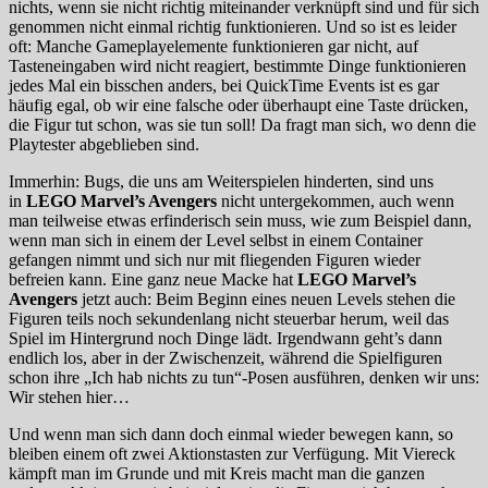
nichts, wenn sie nicht richtig miteinander verknüpft sind und für sich
genommen nicht einmal richtig funktionieren. Und so ist es leider
oft: Manche Gameplayelemente funktionieren gar nicht, auf
Tasteneingaben wird nicht reagiert, bestimmte Dinge funktionieren
jedes Mal ein bisschen anders, bei QuickTime Events ist es gar
häufig egal, ob wir eine falsche oder überhaupt eine Taste drücken,
die Figur tut schon, was sie tun soll! Da fragt man sich, wo denn die
Playtester abgeblieben sind.
Immerhin: Bugs, die uns am Weiterspielen hinderten, sind uns
in
LEGO Marvel’s Avengers
nicht untergekommen, auch wenn
man teilweise etwas erfinderisch sein muss, wie zum Beispiel dann,
wenn man sich in einem der Level selbst in einem Container
gefangen nimmt und sich nur mit fliegenden Figuren wieder
befreien kann. Eine ganz neue Macke hat
LEGO Marvel’s
Avengers
jetzt auch: Beim Beginn eines neuen Levels stehen die
Figuren teils noch sekundenlang nicht steuerbar herum, weil das
Spiel im Hintergrund noch Dinge lädt. Irgendwann geht’s dann
endlich los, aber in der Zwischenzeit, während die Spielfiguren
schon ihre „Ich hab nichts zu tun“-Posen ausführen, denken wir uns:
Wir stehen hier…
Und wenn man sich dann doch einmal wieder bewegen kann, so
bleiben einem oft zwei Aktionstasten zur Verfügung. Mit Viereck
kämpft man im Grunde und mit Kreis macht man die ganzen