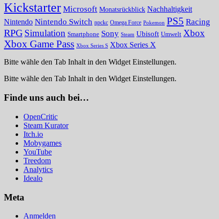
Kickstarter
Microsoft
Nachhaltigkeit
Monatsrückblick
PS5
Nintendo Switch
Racing
Nintendo
npckc
Omega Force
Pokemon
RPG
Simulation
Xbox
Sony
Ubisoft
Smartphone
Umwelt
Steam
Xbox Game Pass
Xbox Series X
Xbox Series S
Bitte wähle den Tab Inhalt in den Widget Einstellungen.
Bitte wähle den Tab Inhalt in den Widget Einstellungen.
Finde uns auch bei…
OpenCritic
Steam Kurator
Itch.io
Mobygames
YouTube
Treedom
Analytics
Idealo
Meta
Anmelden