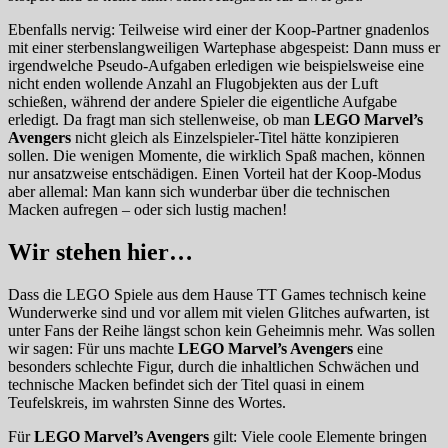
Ebenfalls nervig: Teilweise wird einer der Koop-Partner gnadenlos
mit einer sterbenslangweiligen Wartephase abgespeist: Dann muss er
irgendwelche Pseudo-Aufgaben erledigen wie beispielsweise eine
nicht enden wollende Anzahl an Flugobjekten aus der Luft
schießen, während der andere Spieler die eigentliche Aufgabe
erledigt. Da fragt man sich stellenweise, ob man
LEGO Marvel’s
Avengers
nicht gleich als Einzelspieler-Titel hätte konzipieren
sollen. Die wenigen Momente, die wirklich Spaß machen, können
nur ansatzweise entschädigen. Einen Vorteil hat der Koop-Modus
aber allemal: Man kann sich wunderbar über die technischen
Macken aufregen – oder sich lustig machen!
Wir stehen hier…
Dass die LEGO Spiele aus dem Hause TT Games technisch keine
Wunderwerke sind und vor allem mit vielen Glitches aufwarten, ist
unter Fans der Reihe längst schon kein Geheimnis mehr. Was sollen
wir sagen: Für uns machte
LEGO Marvel’s Avengers
eine
besonders schlechte Figur, durch die inhaltlichen Schwächen und
technische Macken befindet sich der Titel quasi in einem
Teufelskreis, im wahrsten Sinne des Wortes.
Für
LEGO Marvel’s Avengers
gilt: Viele coole Elemente bringen