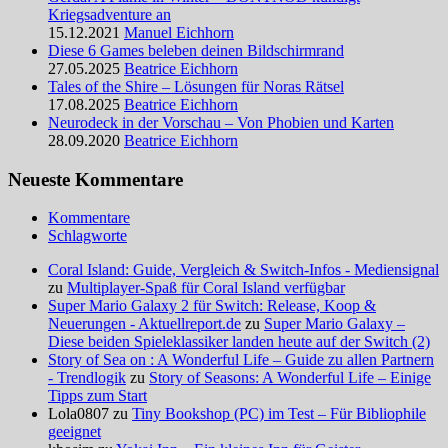
Kriegsadventure an
15.12.2021
Manuel Eichhorn
Diese 6 Games beleben deinen Bildschirmrand
27.05.2025
Beatrice Eichhorn
Tales of the Shire – Lösungen für Noras Rätsel
17.08.2025
Beatrice Eichhorn
Neurodeck in der Vorschau – Von Phobien und Karten
28.09.2020
Beatrice Eichhorn
Neueste Kommentare
Kommentare
Schlagworte
Coral Island: Guide, Vergleich & Switch-Infos - Mediensignal
zu
Multiplayer-Spaß für Coral Island verfügbar
Super Mario Galaxy 2 für Switch: Release, Koop &
Neuerungen - Aktuellreport.de
zu
Super Mario Galaxy –
Diese beiden Spieleklassiker landen heute auf der Switch (2)
Story of Sea on : A Wonderful Life – Guide zu allen Partnern
- Trendlogik
zu
Story of Seasons: A Wonderful Life – Einige
Tipps zum Start
Lola0807 zu
Tiny Bookshop (PC) im Test – Für Bibliophile
geeignet