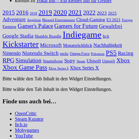
khosim zu
Yokai Inn – Ein kleines Inn für Geister
2020
2021
2019
2015
2016
2022
2023
2025
2018
Adventure
Cloud-Gaming
E3 2021
Angebote
Blizzard Entertainment
Europa
Gamer's Palace
Gamers for Future
Gewaltfrei
Farming
Indiegame
Google Stadia
Humble Bundle
Itch
Kickstarter
Microsoft
Nachhaltigkeit
Monatsrückblick
PS5
Nintendo Switch
Racing
Nintendo
npckc
Omega Force
Pokemon
RPG
Simulation
Xbox
Sony
Ubisoft
Smartphone
Umwelt
Steam
Xbox Game Pass
Xbox Series X
Xbox Series S
Bitte wähle den Tab Inhalt in den Widget Einstellungen.
Bitte wähle den Tab Inhalt in den Widget Einstellungen.
Finde uns auch bei…
OpenCritic
Steam Kurator
Itch.io
Mobygames
YouTube