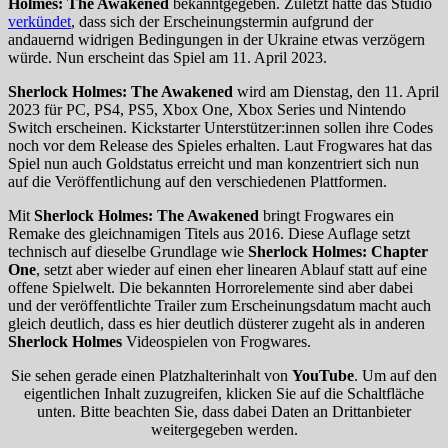
Holmes: The Awakened
bekanntgegeben. Zuletzt hatte das Studio
verkündet
, dass sich der Erscheinungstermin aufgrund der
andauernd widrigen Bedingungen in der Ukraine etwas verzögern
würde. Nun erscheint das Spiel am 11. April 2023.
Sherlock Holmes: The Awakened
wird am Dienstag, den 11. April
2023 für PC, PS4, PS5, Xbox One, Xbox Series und Nintendo
Switch erscheinen. Kickstarter Unterstützer:innen sollen ihre Codes
noch vor dem Release des Spieles erhalten. Laut Frogwares hat das
Spiel nun auch Goldstatus erreicht und man konzentriert sich nun
auf die Veröffentlichung auf den verschiedenen Plattformen.
Mit
Sherlock Holmes: The Awakened
bringt Frogwares ein
Remake des gleichnamigen Titels aus 2016. Diese Auflage setzt
technisch auf dieselbe Grundlage wie
Sherlock Holmes: Chapter
One
, setzt aber wieder auf einen eher linearen Ablauf statt auf eine
offene Spielwelt. Die bekannten Horrorelemente sind aber dabei
und der veröffentlichte Trailer zum Erscheinungsdatum macht auch
gleich deutlich, dass es hier deutlich düsterer zugeht als in anderen
Sherlock Holmes
Videospielen von Frogwares.
Sie sehen gerade einen Platzhalterinhalt von
YouTube
. Um auf den
eigentlichen Inhalt zuzugreifen, klicken Sie auf die Schaltfläche
unten. Bitte beachten Sie, dass dabei Daten an Drittanbieter
weitergegeben werden.