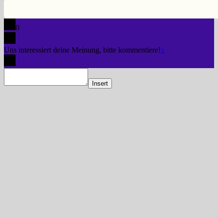
0
Uns interessiert deine Meinung, bitte kommentiere!
x
Insert