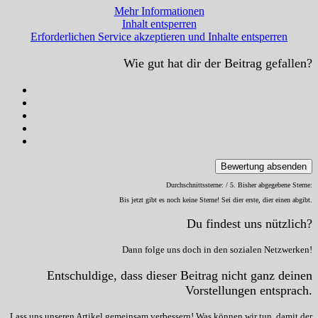
Mehr Informationen
Inhalt entsperren
Erforderlichen Service akzeptieren und Inhalte entsperren
Wie gut hat dir der Beitrag gefallen?
Bewertung absenden
Durchschnittssterne:
/ 5. Bisher abgegebene Sterne:
Bis jetzt gibt es noch keine Sterne! Sei dier erste, dier einen abgibt.
Du findest uns nützlich?
Dann folge uns doch in den sozialen Netzwerken!
Entschuldige, dass dieser Beitrag nicht ganz deinen
Vorstellungen entsprach.
Lass uns unseren Artikel gemeinsam verbessern! Was können wir tun, damit der