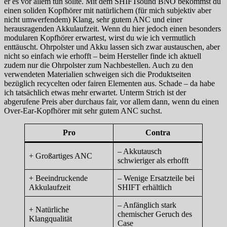
er es vor allem tun sollte. Mit dem SHIFTsound BNO bekommst du
einen soliden Kopfhörer mit natürlichem (für mich subjektiv aber
nicht umwerfendem) Klang, sehr gutem ANC und einer
herausragenden Akkulaufzeit. Wenn du hier jedoch einen besonders
modularen Kopfhörer erwartest, wirst du wie ich vermutlich
enttäuscht. Ohrpolster und Akku lassen sich zwar austauschen, aber
nicht so einfach wie erhofft – beim Hersteller finde ich aktuell
zudem nur die Ohrpolster zum Nachbestellen. Auch zu den
verwendeten Materialien schweigen sich die Produktseiten
bezüglich recycelten oder fairen Elementen aus. Schade – da habe
ich tatsächlich etwas mehr erwartet. Unterm Strich ist der
abgerufene Preis aber durchaus fair, vor allem dann, wenn du einen
Over-Ear-Kopfhörer mit sehr gutem ANC suchst.
Pro
Contra
– Akkutausch
+ Großartiges ANC
schwieriger als erhofft
+ Beeindruckende
– Wenige Ersatzteile bei
Akkulaufzeit
SHIFT erhältlich
– Anfänglich stark
+ Natürliche
chemischer Geruch des
Klangqualität
Case