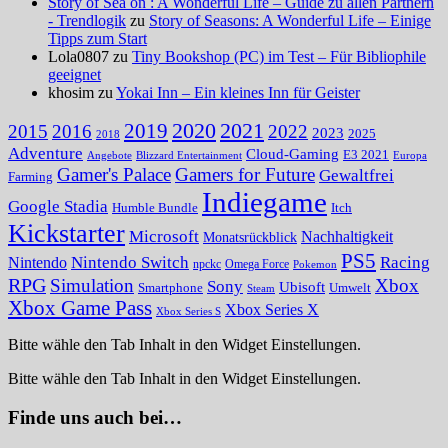
Story of Sea on : A Wonderful Life – Guide zu allen Partnern
- Trendlogik
zu
Story of Seasons: A Wonderful Life – Einige
Tipps zum Start
Lola0807 zu
Tiny Bookshop (PC) im Test – Für Bibliophile
geeignet
khosim zu
Yokai Inn – Ein kleines Inn für Geister
2020
2021
2019
2015
2016
2022
2023
2025
2018
Adventure
Cloud-Gaming
E3 2021
Angebote
Blizzard Entertainment
Europa
Gamer's Palace
Gamers for Future
Gewaltfrei
Farming
Indiegame
Google Stadia
Humble Bundle
Itch
Kickstarter
Microsoft
Nachhaltigkeit
Monatsrückblick
PS5
Nintendo Switch
Racing
Nintendo
npckc
Omega Force
Pokemon
RPG
Simulation
Xbox
Sony
Ubisoft
Smartphone
Umwelt
Steam
Xbox Game Pass
Xbox Series X
Xbox Series S
Bitte wähle den Tab Inhalt in den Widget Einstellungen.
Bitte wähle den Tab Inhalt in den Widget Einstellungen.
Finde uns auch bei…