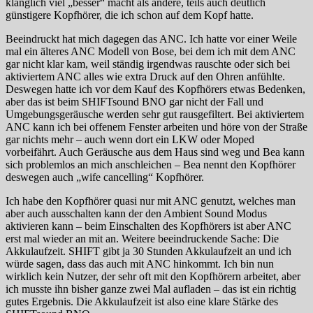
klanglich viel „besser“ macht als andere, teils auch deutlich
günstigere Kopfhörer, die ich schon auf dem Kopf hatte.
Beeindruckt hat mich dagegen das ANC. Ich hatte vor einer Weile
mal ein älteres ANC Modell von Bose, bei dem ich mit dem ANC
gar nicht klar kam, weil ständig irgendwas rauschte oder sich bei
aktiviertem ANC alles wie extra Druck auf den Ohren anfühlte.
Deswegen hatte ich vor dem Kauf des Kopfhörers etwas Bedenken,
aber das ist beim SHIFTsound BNO gar nicht der Fall und
Umgebungsgeräusche werden sehr gut rausgefiltert. Bei aktiviertem
ANC kann ich bei offenem Fenster arbeiten und höre von der Straße
gar nichts mehr – auch wenn dort ein LKW oder Moped
vorbeifährt. Auch Geräusche aus dem Haus sind weg und Bea kann
sich problemlos an mich anschleichen – Bea nennt den Kopfhörer
deswegen auch „wife cancelling“ Kopfhörer.
Ich habe den Kopfhörer quasi nur mit ANC genutzt, welches man
aber auch ausschalten kann der den Ambient Sound Modus
aktivieren kann – beim Einschalten des Kopfhörers ist aber ANC
erst mal wieder an mit an. Weitere beeindruckende Sache: Die
Akkulaufzeit. SHIFT gibt ja 30 Stunden Akkulaufzeit an und ich
würde sagen, dass das auch mit ANC hinkommt. Ich bin nun
wirklich kein Nutzer, der sehr oft mit den Kopfhörern arbeitet, aber
ich musste ihn bisher ganze zwei Mal aufladen – das ist ein richtig
gutes Ergebnis. Die Akkulaufzeit ist also eine klare Stärke des