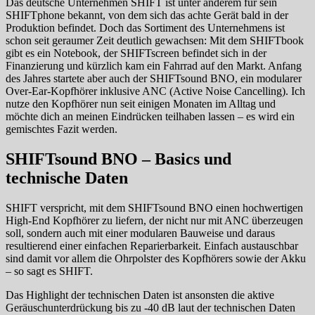
Das deutsche Unternehmen SHIFT ist unter anderem für sein
SHIFTphone bekannt, von dem sich das achte Gerät bald in der
Produktion befindet. Doch das Sortiment des Unternehmens ist
schon seit geraumer Zeit deutlich gewachsen: Mit dem SHIFTbook
gibt es ein Notebook, der SHIFTscreen befindet sich in der
Finanzierung und kürzlich kam ein Fahrrad auf den Markt. Anfang
des Jahres startete aber auch der SHIFTsound BNO, ein modularer
Over-Ear-Kopfhörer inklusive ANC (Active Noise Cancelling). Ich
nutze den Kopfhörer nun seit einigen Monaten im Alltag und
möchte dich an meinen Eindrücken teilhaben lassen – es wird ein
gemischtes Fazit werden.
SHIFTsound BNO – Basics und
technische Daten
SHIFT verspricht, mit dem SHIFTsound BNO einen hochwertigen
High-End Kopfhörer zu liefern, der nicht nur mit ANC überzeugen
soll, sondern auch mit einer modularen Bauweise und daraus
resultierend einer einfachen Reparierbarkeit. Einfach austauschbar
sind damit vor allem die Ohrpolster des Kopfhörers sowie der Akku
– so sagt es SHIFT.
Das Highlight der technischen Daten ist ansonsten die aktive
Geräuschunterdrückung bis zu -40 dB laut der technischen Daten