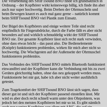
Die Verarbeitung des SHIFTsound BNO finde ich grundsätzlich in
Ordnung – der Kopfhörer wirkt keineswegs billig, ich finde ihn aber
auch nur super hochwertig. Beim Drehen der Ohrmuscheln und
beim Bewegen knarzt es auch mal ganz gerne – natürlich kommt
beim SHIFTsound BNO viel Plastik zum Einsatz.
Der Bügel des Kopfhörers und einige weitere Teile sind recht
empfindlich für Fingerabdrücke, durch die Farbe fällt es aber nicht
besonders auf und wirklich schmuddelig wirkt der SHIFTsound
BNO nie. Der gesamte Kopfhörer lässt sich recht stark verwinden,
ohne dass etwas bricht – das passt also. Die Bedienelemente
(Knöpfe) funktionieren problemlos, wirken für mich aber nicht so
hochwertig. Die Wischgesten auf der Außenseite der Ohrmuschel
funktionieren problemlos.
Das Verbinden des SHIFTsound BNO mittels Bluetooth funktioniert
einwandfrei und der Kopfhörer kann die Verbindung mit bis zu zwei
Geräten gleichzeitig halten, ohne das neu gekoppelt werden muss.
Funktionierte bei mir gut, habe ich aber nicht weiter ausführlich
getestet.
Zum Tragekomfort der SHIFTsound BNO lässt sich sagen, dass
dieser gut ist und sich der Kopfhörer passend einstellen lässt. Mir
wird es aber doch recht schnell warm unter den Ohrpolstern, was
jedoch bei den meisten Kopfhörern bei mir so ist. Es gibt nämlich
auch nur wenige Kopfhörer, vor allem mit ANC, die auf ein