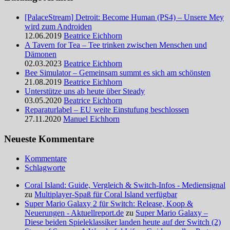
[PalaceStream] Detroit: Become Human (PS4) – Unsere Mey
wird zum Androiden
12.06.2019
Beatrice Eichhorn
A Tavern for Tea – Tee trinken zwischen Menschen und
Dämonen
02.03.2023
Beatrice Eichhorn
Bee Simulator – Gemeinsam summt es sich am schönsten
21.08.2019
Beatrice Eichhorn
Unterstütze uns ab heute über Steady
03.05.2020
Beatrice Eichhorn
Reparaturlabel – EU weite Einstufung beschlossen
27.11.2020
Manuel Eichhorn
Neueste Kommentare
Kommentare
Schlagworte
Coral Island: Guide, Vergleich & Switch-Infos - Mediensignal
zu
Multiplayer-Spaß für Coral Island verfügbar
Super Mario Galaxy 2 für Switch: Release, Koop &
Neuerungen - Aktuellreport.de
zu
Super Mario Galaxy –
Diese beiden Spieleklassiker landen heute auf der Switch (2)