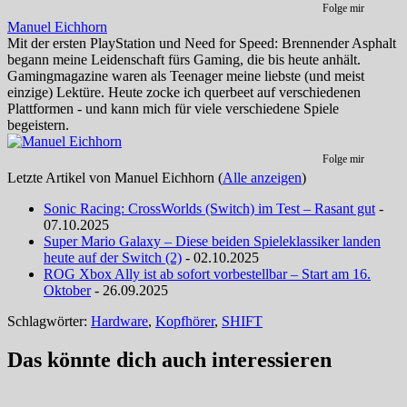
Folge mir
Manuel Eichhorn
Mit der ersten PlayStation und Need for Speed: Brennender Asphalt
begann meine Leidenschaft fürs Gaming, die bis heute anhält.
Gamingmagazine waren als Teenager meine liebste (und meist
einzige) Lektüre. Heute zocke ich querbeet auf verschiedenen
Plattformen - und kann mich für viele verschiedene Spiele
begeistern.
Folge mir
Letzte Artikel von Manuel Eichhorn
(
Alle anzeigen
)
Sonic Racing: CrossWorlds (Switch) im Test – Rasant gut
-
07.10.2025
Super Mario Galaxy – Diese beiden Spieleklassiker landen
heute auf der Switch (2)
- 02.10.2025
ROG Xbox Ally ist ab sofort vorbestellbar – Start am 16.
Oktober
- 26.09.2025
Schlagwörter:
Hardware
,
Kopfhörer
,
SHIFT
Das könnte dich auch interessieren