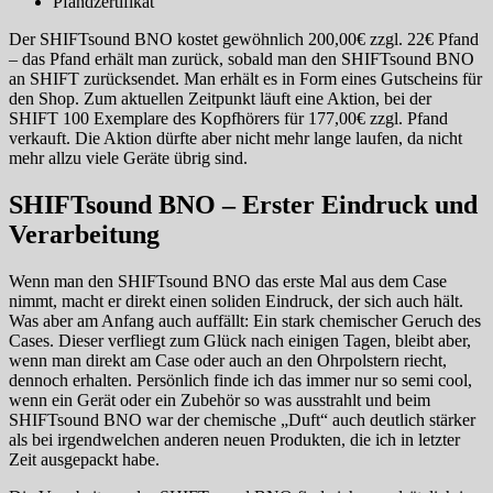
Pfandzertifikat
Der SHIFTsound BNO kostet gewöhnlich 200,00€ zzgl. 22€ Pfand
– das Pfand erhält man zurück, sobald man den SHIFTsound BNO
an SHIFT zurücksendet. Man erhält es in Form eines Gutscheins für
den Shop. Zum aktuellen Zeitpunkt läuft eine Aktion, bei der
SHIFT 100 Exemplare des Kopfhörers für 177,00€ zzgl. Pfand
verkauft. Die Aktion dürfte aber nicht mehr lange laufen, da nicht
mehr allzu viele Geräte übrig sind.
SHIFTsound BNO – Erster Eindruck und
Verarbeitung
Wenn man den SHIFTsound BNO das erste Mal aus dem Case
nimmt, macht er direkt einen soliden Eindruck, der sich auch hält.
Was aber am Anfang auch auffällt: Ein stark chemischer Geruch des
Cases. Dieser verfliegt zum Glück nach einigen Tagen, bleibt aber,
wenn man direkt am Case oder auch an den Ohrpolstern riecht,
dennoch erhalten. Persönlich finde ich das immer nur so semi cool,
wenn ein Gerät oder ein Zubehör so was ausstrahlt und beim
SHIFTsound BNO war der chemische „Duft“ auch deutlich stärker
als bei irgendwelchen anderen neuen Produkten, die ich in letzter
Zeit ausgepackt habe.