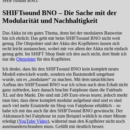
SHIFTsound BNO.
SHIFTsound BNO – Die Sache mit der
Modularität und Nachhaltigkeit
Das Akku ist ein gutes Thema, denn bei der modularen Bauweise
bin ich ehrlich: Das geht mir beim SHIFTsound BNO nicht weit
genug. Die Ohrpolster und der Akku des Kopfhörers lassen sich
recht leicht austauschen, wobei mir vor allem der Akku nicht einfach
genug geht. Im SHIFT Shop finde ich den auch nicht, dort finde ich
nur die
Ohrpolster
für den Kopfhörer.
Ich denke, dass für den SHIFTsound BNO kein komplett neues
Modell entwickelt wurde, sondern ein Basismodell umgebaut
wurde, um es „modularer“ zu machen. Mit dem tatsächlichen
Aufbau des SHIFTsound BNO war ich schon nach dem Erhalt nicht
ganz zufrieden, kurz danach brachte Fairphone dann die Fairbuds
XL auf den Markt. Die sind mit 249 Euro etwas teurer, jedoch merkt
man hier, dass diese komplett modular aufgebaut sind und es sind
auch viel mehr Ersatzteile im Shop von Fairphone erhältlich – so
habe ich mir das auch für den SHIFTsound BNO gewünscht. Der
Akkutausch bei Fairphone ist zum Beispiel wirklich in einer Minute
erledigt (
YouTube Video
), während man den Kopfhörer nicht noch
auseinanderschrauben muss. Gefällt mir deutlich besser.