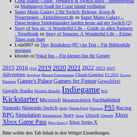
Coral Island: Guide, Vergleich & Switch-Infos - Mediensignal
zu
Multiplayer-Spaß für Coral Island verfügbar
Super Mario Galaxy 2 für Switch: Release, Koop &
Neuerungen - Aktuellreport.de
zu
Super Mario Galaxy –
Diese beiden Spieleklassiker landen heute auf der Switch (2)
Story of Sea on : A Wonderful Life – Guide zu allen Partnern
- Trendlogik
zu
Story of Seasons: A Wonderful Life – Einige
Tipps zum Start
Lola0807 zu
Tiny Bookshop (PC) im Test – Für Bibliophile
geeignet
khosim zu
Yokai Inn – Ein kleines Inn für Geister
2020
2021
2019
2015
2016
2022
2023
2025
2018
Adventure
Cloud-Gaming
E3 2021
Angebote
Blizzard Entertainment
Europa
Gamer's Palace
Gamers for Future
Gewaltfrei
Farming
Indiegame
Google Stadia
Humble Bundle
Itch
Kickstarter
Microsoft
Nachhaltigkeit
Monatsrückblick
PS5
Nintendo Switch
Racing
Nintendo
npckc
Omega Force
Pokemon
RPG
Simulation
Xbox
Sony
Ubisoft
Smartphone
Umwelt
Steam
Xbox Game Pass
Xbox Series X
Xbox Series S
Bitte wähle den Tab Inhalt in den Widget Einstellungen.