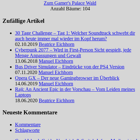
Zum Gamer's Palace Wald
Anzahl Bäume: 104
Zufällige Artikel
30 Tage Challenge – Tag 1: Welcher Soundtrack schwebt dir
auch heute immer mal wieder im Kopf herum?
02.10.2019
Beatrice Eichhorn
Cyberpunk 2077 – Wird in First-Person Sicht gespielt, jede
Menge Anpassungen und Gewalt
13.06.2018
Manuel Eichhorn
Bus Driver Simulator – Eindrücke von der PS4 Version
07.11.2020
Manuel Eichhorn
Opera GX – Der neue Gamingbrowser im Überblick
14.06.2019
Manuel Eichhorn
Raji: An Ancient Epic in der Vorschau – Vom Leiden meines
Laptops
18.06.2020
Beatrice Eichhorn
Neueste Kommentare
Kommentare
Schlagworte