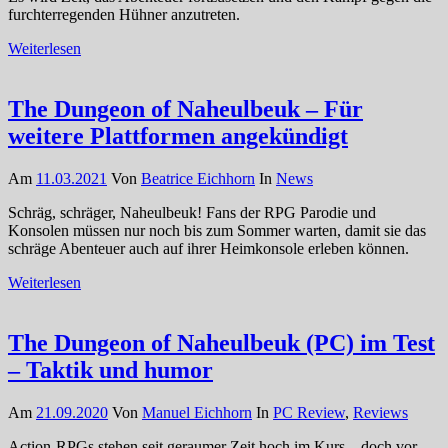
furchterregenden Hühner anzutreten.
Weiterlesen
The Dungeon of Naheulbeuk – Für
weitere Plattformen angekündigt
Am
11.03.2021
Von
Beatrice Eichhorn
In
News
Schräg, schräger, Naheulbeuk! Fans der RPG Parodie und
Konsolen müssen nur noch bis zum Sommer warten, damit sie das
schräge Abenteuer auch auf ihrer Heimkonsole erleben können.
Weiterlesen
The Dungeon of Naheulbeuk (PC) im Test
– Taktik und humor
Am
21.09.2020
Von
Manuel Eichhorn
In
PC Review
,
Reviews
Action-RPGs stehen seit geraumer Zeit hoch im Kurs – doch vor