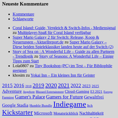
Neueste Kommentare
Kommentare
Schlagworte
Coral Island: Guide, Vergleich & Switch-Infos - Mediensignal
zu
Multiplayer-Spaß für Coral Island verfügbar
Super Mario Galaxy 2 für Switch: Release, Koop &
Neuerungen - Aktuellreport.de
zu
Super Mario Galaxy –
Diese beiden Spieleklassiker landen heute auf der Switch (2)
Story of Sea on : A Wonderful Life – Guide zu allen Partnern
- Trendlogik
zu
Story of Seasons: A Wonderful Life – Einige
Tipps zum Start
Lola0807 zu
Tiny Bookshop (PC) im Test – Für Bibliophile
geeignet
khosim zu
Yokai Inn – Ein kleines Inn für Geister
2020
2021
2019
2015
2016
2022
2023
2025
2018
Adventure
Cloud-Gaming
E3 2021
Angebote
Blizzard Entertainment
Europa
Gamer's Palace
Gamers for Future
Gewaltfrei
Farming
Indiegame
Google Stadia
Humble Bundle
Itch
Kickstarter
Microsoft
Nachhaltigkeit
Monatsrückblick