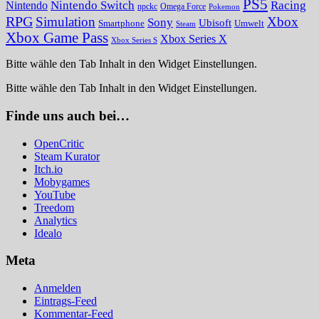
PS5
Nintendo Switch
Racing
Nintendo
npckc
Omega Force
Pokemon
RPG
Simulation
Xbox
Sony
Ubisoft
Smartphone
Umwelt
Steam
Xbox Game Pass
Xbox Series X
Xbox Series S
Bitte wähle den Tab Inhalt in den Widget Einstellungen.
Bitte wähle den Tab Inhalt in den Widget Einstellungen.
Finde uns auch bei…
OpenCritic
Steam Kurator
Itch.io
Mobygames
YouTube
Treedom
Analytics
Idealo
Meta
Anmelden
Eintrags-Feed
Kommentar-Feed