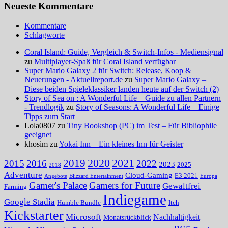
Neueste Kommentare
Kommentare
Schlagworte
Coral Island: Guide, Vergleich & Switch-Infos - Mediensignal
zu
Multiplayer-Spaß für Coral Island verfügbar
Super Mario Galaxy 2 für Switch: Release, Koop &
Neuerungen - Aktuellreport.de
zu
Super Mario Galaxy –
Diese beiden Spieleklassiker landen heute auf der Switch (2)
Story of Sea on : A Wonderful Life – Guide zu allen Partnern
- Trendlogik
zu
Story of Seasons: A Wonderful Life – Einige
Tipps zum Start
Lola0807 zu
Tiny Bookshop (PC) im Test – Für Bibliophile
geeignet
khosim zu
Yokai Inn – Ein kleines Inn für Geister
2020
2021
2019
2015
2016
2022
2023
2025
2018
Adventure
Cloud-Gaming
E3 2021
Angebote
Blizzard Entertainment
Europa
Gamer's Palace
Gamers for Future
Gewaltfrei
Farming
Indiegame
Google Stadia
Humble Bundle
Itch
Kickstarter
Microsoft
Nachhaltigkeit
Monatsrückblick