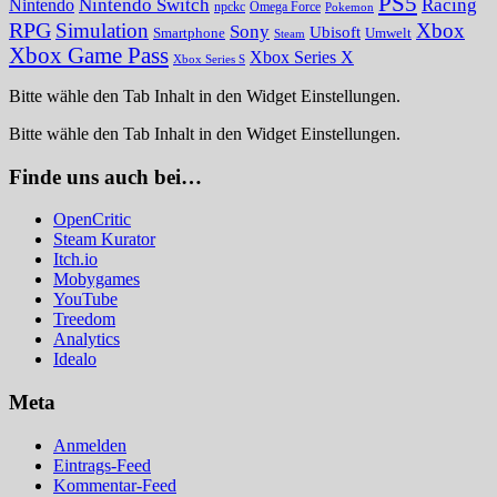
PS5
Nintendo Switch
Racing
Nintendo
npckc
Omega Force
Pokemon
RPG
Simulation
Xbox
Sony
Ubisoft
Smartphone
Umwelt
Steam
Xbox Game Pass
Xbox Series X
Xbox Series S
Bitte wähle den Tab Inhalt in den Widget Einstellungen.
Bitte wähle den Tab Inhalt in den Widget Einstellungen.
Finde uns auch bei…
OpenCritic
Steam Kurator
Itch.io
Mobygames
YouTube
Treedom
Analytics
Idealo
Meta
Anmelden
Eintrags-Feed
Kommentar-Feed