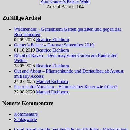
Zum Gamer's Palace Wald
Anzahl Bäume: 104
Zufällige Artikel
Wildmender – Gemeinsam Gärten gestalten und gegen das
Böse kämpfen
02.09.2023
Beatrice Eichhorn
Gamer’s Palace – Das war September 2019
01.10.2019
Beatrice Eichhorn
Ritual of Raven – Dein magischer Garten am Rande der
Welten
28.05.2025
Beatrice Eichhorn
Out and About – Pflanzenkunde und Dorfaufbau ab August
im Early Access
24.07.2025
Manuel Eichhorn
Pacer in der Vorschau – Futuristischer Racer wie früher?
22.08.2020
Manuel Eichhorn
Neueste Kommentare
Kommentare
Schlagworte
Coral Island: Guide, Vergleich & Switch-Infos - Mediensignal