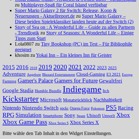
zu
Multiplayer-Spaß für Coral Island verfügbar
Super Mario Galaxy 2 für Switch: Release, Koop &
Neuerungen - Aktuellreport.de
zu
Super Mario Galaxy –
Diese beiden Spieleklassiker landen heute auf der Switch (2)
Story of Sea on : A Wonderful Life – Guide zu allen Partnern
- Trendlogik
zu
Story of Seasons: A Wonderful Life – Einige
Tipps zum Start
Lola0807 zu
Tiny Bookshop (PC) im Test – Für Bibliophile
geeignet
khosim zu
Yokai Inn – Ein kleines Inn für Geister
2020
2021
2019
2015
2016
2022
2023
2025
2018
Adventure
Cloud-Gaming
E3 2021
Angebote
Blizzard Entertainment
Europa
Gamer's Palace
Gamers for Future
Gewaltfrei
Farming
Indiegame
Google Stadia
Humble Bundle
Itch
Kickstarter
Microsoft
Nachhaltigkeit
Monatsrückblick
PS5
Nintendo Switch
Racing
Nintendo
npckc
Omega Force
Pokemon
RPG
Simulation
Xbox
Sony
Ubisoft
Smartphone
Umwelt
Steam
Xbox Game Pass
Xbox Series X
Xbox Series S
Bitte wähle den Tab Inhalt in den Widget Einstellungen.