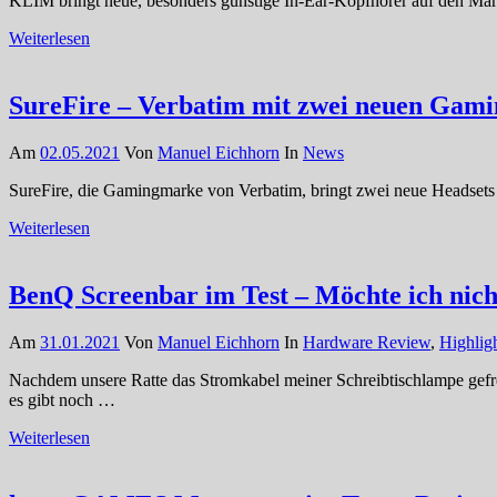
KLIM bringt neue, besonders günstige In-Ear-Kopfhörer auf den Mark
Weiterlesen
SureFire – Verbatim mit zwei neuen Gami
Am
02.05.2021
Von
Manuel Eichhorn
In
News
SureFire, die Gamingmarke von Verbatim, bringt zwei neue Headsets
Weiterlesen
BenQ Screenbar im Test – Möchte ich nic
Am
31.01.2021
Von
Manuel Eichhorn
In
Hardware Review
,
Highlig
Nachdem unsere Ratte das Stromkabel meiner Schreibtischlampe gefresse
es gibt noch …
Weiterlesen