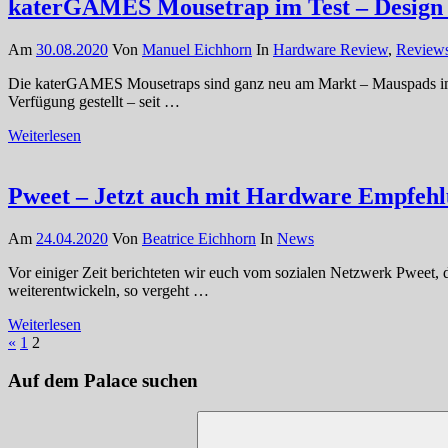
katerGAMES Mousetrap im Test – Design
Am
30.08.2020
Von
Manuel Eichhorn
In
Hardware Review
,
Review
Die katerGAMES Mousetraps sind ganz neu am Markt – Mauspads im t
Verfügung gestellt – seit …
Weiterlesen
Pweet – Jetzt auch mit Hardware Empfeh
Am
24.04.2020
Von
Beatrice Eichhorn
In
News
Vor einiger Zeit berichteten wir euch vom sozialen Netzwerk Pweet, d
weiterentwickeln, so vergeht …
Weiterlesen
Seitennummerierung
Vorherige
«
1
2
Beiträge
der
Auf dem Palace suchen
Beiträge
Suchen
nach: