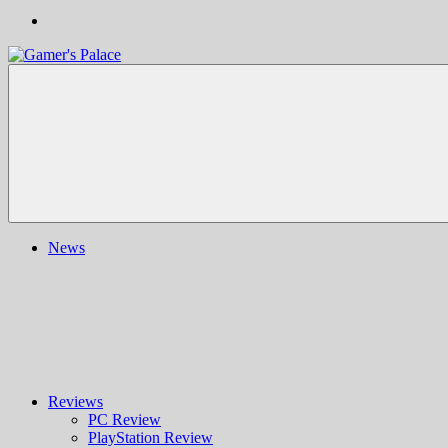
Gamer's
Nachrichten,
Palace
Berichte,
Reviews
&
mehr
rund
ums
Gaming
und
News
darüber
hinaus
|
Ludo
ergo
sum
|
Gaming-
Blog
Reviews
PC Review
PlayStation Review