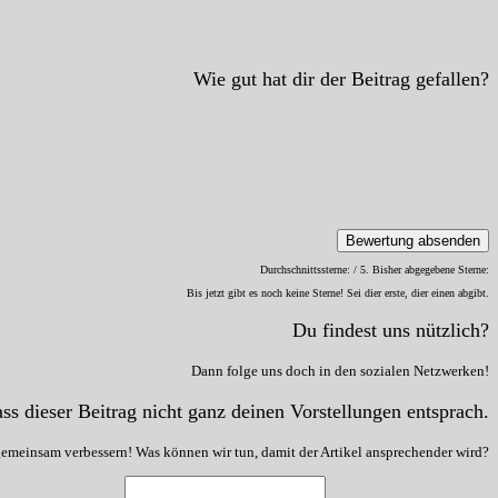
Wie gut hat dir der Beitrag gefallen?
Bewertung absenden
Durchschnittssterne:
/ 5. Bisher abgegebene Sterne:
Bis jetzt gibt es noch keine Sterne! Sei dier erste, dier einen abgibt.
Du findest uns nützlich?
Dann folge uns doch in den sozialen Netzwerken!
ss dieser Beitrag nicht ganz deinen Vorstellungen entsprach.
gemeinsam verbessern! Was können wir tun, damit der Artikel ansprechender wird?