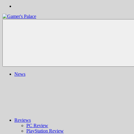
Gamer's
Nachrichten,
Palace
Berichte,
Reviews
&
mehr
rund
ums
Gaming
und
News
darüber
hinaus
|
Ludo
ergo
sum
|
Gaming-
Blog
Reviews
PC Review
PlayStation Review