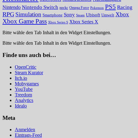
PS5
Nintendo Switch
Racing
Nintendo
npckc
Omega Force
Pokemon
RPG
Simulation
Xbox
Sony
Ubisoft
Smartphone
Umwelt
Steam
Xbox Game Pass
Xbox Series X
Xbox Series S
Bitte wähle den Tab Inhalt in den Widget Einstellungen.
Bitte wähle den Tab Inhalt in den Widget Einstellungen.
Finde uns auch bei…
OpenCritic
Steam Kurator
Itch.io
Mobygames
YouTube
Treedom
Analytics
Idealo
Meta
Anmelden
Eintrags-Feed