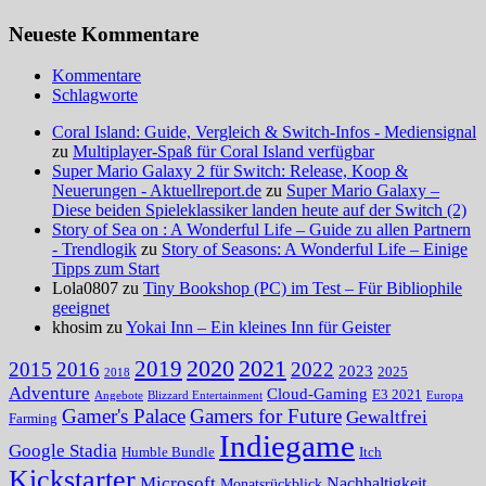
Neueste Kommentare
Kommentare
Schlagworte
Coral Island: Guide, Vergleich & Switch-Infos - Mediensignal
zu
Multiplayer-Spaß für Coral Island verfügbar
Super Mario Galaxy 2 für Switch: Release, Koop &
Neuerungen - Aktuellreport.de
zu
Super Mario Galaxy –
Diese beiden Spieleklassiker landen heute auf der Switch (2)
Story of Sea on : A Wonderful Life – Guide zu allen Partnern
- Trendlogik
zu
Story of Seasons: A Wonderful Life – Einige
Tipps zum Start
Lola0807 zu
Tiny Bookshop (PC) im Test – Für Bibliophile
geeignet
khosim zu
Yokai Inn – Ein kleines Inn für Geister
2020
2021
2019
2015
2016
2022
2023
2025
2018
Adventure
Cloud-Gaming
E3 2021
Angebote
Blizzard Entertainment
Europa
Gamer's Palace
Gamers for Future
Gewaltfrei
Farming
Indiegame
Google Stadia
Humble Bundle
Itch
Kickstarter
Microsoft
Nachhaltigkeit
Monatsrückblick