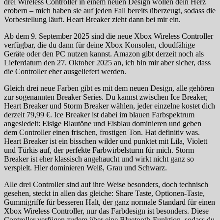
drei Wireless Controller in einem neuen Design wollen dein Herz
erobern – mich haben sie auf jeden Fall bereits überzeugt, sodass die
Vorbestellung läuft. Heart Breaker zieht dann bei mir ein.
Ab dem 9. September 2025 sind die neue Xbox Wireless Controller
verfügbar, die du dann für deine Xbox Konsolen, cloudfähige
Geräte oder den PC nutzen kannst. Amazon gibt derzeit noch als
Lieferdatum den 27. Oktober 2025 an, ich bin mir aber sicher, dass
die Controller eher ausgeliefert werden.
Gleich drei neue Farben gibt es mit dem neuen Design, alle gehören
zur sogenannten Breaker Series. Du kannst zwischen Ice Breaker,
Heart Breaker und Storm Breaker wählen, jeder einzelne kostet dich
derzeit 79,99 €. Ice Breaker ist dabei im blauen Farbspektrum
angesiedelt: Eisige Blautöne und Eisblau dominieren und geben
dem Controller einen frischen, frostigen Ton. Hat definitiv was.
Heart Breaker ist ein bisschen wilder und punktet mit Lila, Violett
und Türkis auf, der perfekte Farbwirbelsturm für mich. Storm
Breaker ist eher klassisch angehaucht und wirkt nicht ganz so
verspielt. Hier dominieren Weiß, Grau und Schwarz.
Alle drei Controller sind auf ihre Weise besonders, doch technisch
gesehen, steckt in allen das gleiche: Share Taste, Optionen-Taste,
Gummigriffe für besseren Halt, der ganz normale Standard für einen
Xbox Wireless Controller, nur das Farbdesign ist besonders. Diese
Controller verfügen zudem über eine Bluetooth-Funktion, sodass du