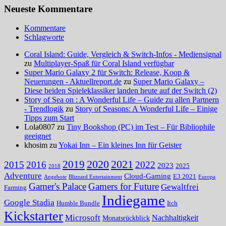
Neueste Kommentare
Kommentare
Schlagworte
Coral Island: Guide, Vergleich & Switch-Infos - Mediensignal
zu
Multiplayer-Spaß für Coral Island verfügbar
Super Mario Galaxy 2 für Switch: Release, Koop &
Neuerungen - Aktuellreport.de
zu
Super Mario Galaxy –
Diese beiden Spieleklassiker landen heute auf der Switch (2)
Story of Sea on : A Wonderful Life – Guide zu allen Partnern
- Trendlogik
zu
Story of Seasons: A Wonderful Life – Einige
Tipps zum Start
Lola0807 zu
Tiny Bookshop (PC) im Test – Für Bibliophile
geeignet
khosim zu
Yokai Inn – Ein kleines Inn für Geister
2020
2021
2019
2015
2016
2022
2023
2025
2018
Adventure
Cloud-Gaming
E3 2021
Angebote
Blizzard Entertainment
Europa
Gamer's Palace
Gamers for Future
Gewaltfrei
Farming
Indiegame
Google Stadia
Humble Bundle
Itch
Kickstarter
Microsoft
Nachhaltigkeit
Monatsrückblick