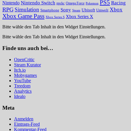
PS5
Nintendo Switch
Racing
Nintendo
npckc
Omega Force
Pokemon
RPG
Simulation
Xbox
Sony
Ubisoft
Smartphone
Umwelt
Steam
Xbox Game Pass
Xbox Series X
Xbox Series S
Bitte wähle den Tab Inhalt in den Widget Einstellungen.
Bitte wähle den Tab Inhalt in den Widget Einstellungen.
Finde uns auch bei…
OpenCritic
Steam Kurator
Itch.io
Mobygames
YouTube
Treedom
Analytics
Idealo
Meta
Anmelden
Eintrags-Feed
Kommentar-Feed