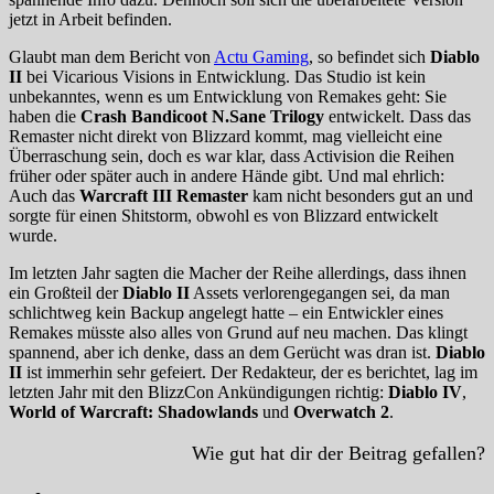
jetzt in Arbeit befinden.
Glaubt man dem Bericht von
Actu Gaming
, so befindet sich
Diablo
II
bei Vicarious Visions in Entwicklung. Das Studio ist kein
unbekanntes, wenn es um Entwicklung von Remakes geht: Sie
haben die
Crash Bandicoot N.Sane Trilogy
entwickelt. Dass das
Remaster nicht direkt von Blizzard kommt, mag vielleicht eine
Überraschung sein, doch es war klar, dass Activision die Reihen
früher oder später auch in andere Hände gibt. Und mal ehrlich:
Auch das
Warcraft III Remaster
kam nicht besonders gut an und
sorgte für einen Shitstorm, obwohl es von Blizzard entwickelt
wurde.
Im letzten Jahr sagten die Macher der Reihe allerdings, dass ihnen
ein Großteil der
Diablo II
Assets verlorengegangen sei, da man
schlichtweg kein Backup angelegt hatte – ein Entwickler eines
Remakes müsste also alles von Grund auf neu machen. Das klingt
spannend, aber ich denke, dass an dem Gerücht was dran ist.
Diablo
II
ist immerhin sehr gefeiert. Der Redakteur, der es berichtet, lag im
letzten Jahr mit den BlizzCon Ankündigungen richtig:
Diablo IV
,
World of Warcraft: Shadowlands
und
Overwatch 2
.
Wie gut hat dir der Beitrag gefallen?