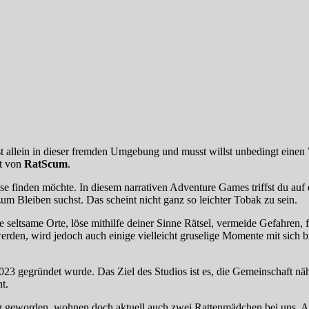
st allein in dieser fremden Umgebung und musst willst unbedingt einen 
lt von
RatScum
.
se finden möchte. In diesem narrativen Adventure Games triffst du auf 
zum Bleiben suchst. Das scheint nicht ganz so leichter Tobak zu sein.
eltsame Orte, löse mithilfe deiner Sinne Rätsel, vermeide Gefahren, f
 werden, wird jedoch auch einige vielleicht gruselige Momente mit sic
 2023 gegründet wurde. Das Ziel des Studios ist es, die Gemeinschaft 
t.
hörig geworden, wohnen doch aktuell auch zwei Rattenmädchen bei uns. A