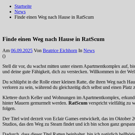
Startseite
News
Finde einen Weg nach Hause in RatScum
Finde einen Weg nach Hause in RatScum
Am
06.09.2025
Von
Beatrice Eichhorn
In
News
(
)
Stell dir vor, du wachst mitten unter einem Apartmentkomplex auf, bi
und deine gute Fähigkeit, dich zu verstecken. Willkommen in der We
Du schlüpfst in die Rolle einer kleinen Ratte, die ihren Weg nach Hau
verloren zu sein, während du gleichzeitig dich selbst und einen Platz 
Klettere durch Keller und Wohnungen im Apartmentkomplex, erkunde s
hinter Mauern gemurmelt werden.
RatScum
verspricht vielfältig zu
folgen.
Der Titel wird derzeit von Eclair Games entwickelt, das im Oktober
Studios, das den Weg zu Steam findet und ich bin schon ganz gespann
Dadurch, dass dieser Titel Ratten beinhaltet, bin ich natürlich hell