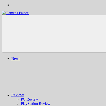
Gamer's
Nachrichten,
Palace
Berichte,
Reviews
&
mehr
rund
ums
Gaming
und
News
darüber
hinaus
|
Ludo
ergo
sum
|
Gaming-
Blog
Reviews
PC Review
PlayStation Review