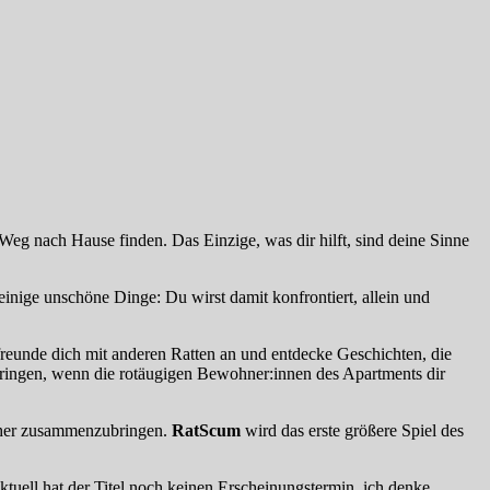
Weg nach Hause finden. Das Einzige, was dir hilft, sind deine Sinne
einige unschöne Dinge: Du wirst damit konfrontiert, allein und
reunde dich mit anderen Ratten an und entdecke Geschichten, die
h bringen, wenn die rotäugigen Bewohner:innen des Apartments dir
näher zusammenzubringen.
RatScum
wird das erste größere Spiel des
ktuell hat der Titel noch keinen Erscheinungstermin, ich denke