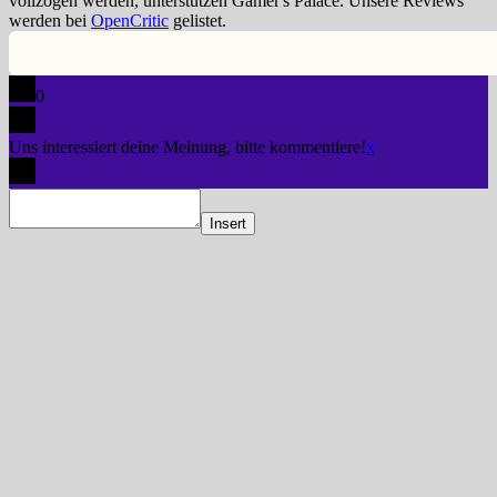
vollzogen werden, unterstützen Gamer's Palace. Unsere Reviews
werden bei
OpenCritic
gelistet.
0
Uns interessiert deine Meinung, bitte kommentiere!
x
Insert