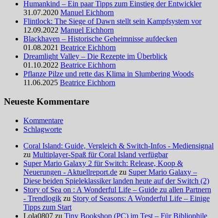
Humankind – Ein paar Tipps zum Einstieg der Entwickler
31.07.2020
Manuel Eichhorn
Flintlock: The Siege of Dawn stellt sein Kampfsystem vor
12.09.2022
Manuel Eichhorn
Blackhaven – Historische Geheimnisse aufdecken
01.08.2021
Beatrice Eichhorn
Dreamlight Valley – Die Rezepte im Überblick
01.10.2022
Beatrice Eichhorn
Pflanze Pilze und rette das Klima in Slumbering Woods
11.06.2025
Beatrice Eichhorn
Neueste Kommentare
Kommentare
Schlagworte
Coral Island: Guide, Vergleich & Switch-Infos - Mediensignal
zu
Multiplayer-Spaß für Coral Island verfügbar
Super Mario Galaxy 2 für Switch: Release, Koop &
Neuerungen - Aktuellreport.de
zu
Super Mario Galaxy –
Diese beiden Spieleklassiker landen heute auf der Switch (2)
Story of Sea on : A Wonderful Life – Guide zu allen Partnern
- Trendlogik
zu
Story of Seasons: A Wonderful Life – Einige
Tipps zum Start
Lola0807 zu
Tiny Bookshop (PC) im Test – Für Bibliophile