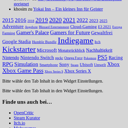
geeignet
khosim zu
Yokai Inn – Ein kleines Inn für Geister
2020
2021
2019
2015
2016
2022
2023
2025
2018
Adventure
Cloud-Gaming
E3 2021
Angebote
Blizzard Entertainment
Europa
Gamer's Palace
Gamers for Future
Gewaltfrei
Farming
Indiegame
Google Stadia
Humble Bundle
Itch
Kickstarter
Microsoft
Nachhaltigkeit
Monatsrückblick
PS5
Nintendo Switch
Racing
Nintendo
npckc
Omega Force
Pokemon
RPG
Simulation
Xbox
Sony
Ubisoft
Smartphone
Umwelt
Steam
Xbox Game Pass
Xbox Series X
Xbox Series S
Bitte wähle den Tab Inhalt in den Widget Einstellungen.
Bitte wähle den Tab Inhalt in den Widget Einstellungen.
Finde uns auch bei…
OpenCritic
Steam Kurator
Itch.io