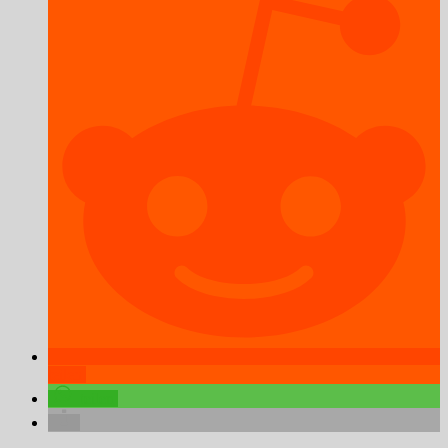
teilen
teilen