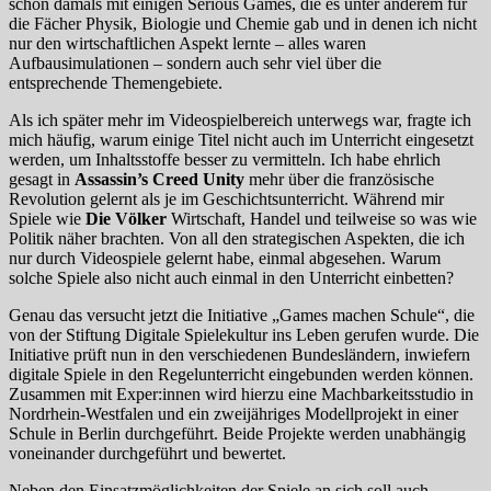
schon damals mit einigen Serious Games, die es unter anderem für
die Fächer Physik, Biologie und Chemie gab und in denen ich nicht
nur den wirtschaftlichen Aspekt lernte – alles waren
Aufbausimulationen – sondern auch sehr viel über die
entsprechende Themengebiete.
Als ich später mehr im Videospielbereich unterwegs war, fragte ich
mich häufig, warum einige Titel nicht auch im Unterricht eingesetzt
werden, um Inhaltsstoffe besser zu vermitteln. Ich habe ehrlich
gesagt in
Assassin’s Creed Unity
mehr über die französische
Revolution gelernt als je im Geschichtsunterricht. Während mir
Spiele wie
Die Völker
Wirtschaft, Handel und teilweise so was wie
Politik näher brachten. Von all den strategischen Aspekten, die ich
nur durch Videospiele gelernt habe, einmal abgesehen. Warum
solche Spiele also nicht auch einmal in den Unterricht einbetten?
Genau das versucht jetzt die Initiative „Games machen Schule“, die
von der Stiftung Digitale Spielekultur ins Leben gerufen wurde. Die
Initiative prüft nun in den verschiedenen Bundesländern, inwiefern
digitale Spiele in den Regelunterricht eingebunden werden können.
Zusammen mit Exper:innen wird hierzu eine Machbarkeitsstudio in
Nordrhein-Westfalen und ein zweijähriges Modellprojekt in einer
Schule in Berlin durchgeführt. Beide Projekte werden unabhängig
voneinander durchgeführt und bewertet.
Neben den Einsatzmöglichkeiten der Spiele an sich soll auch