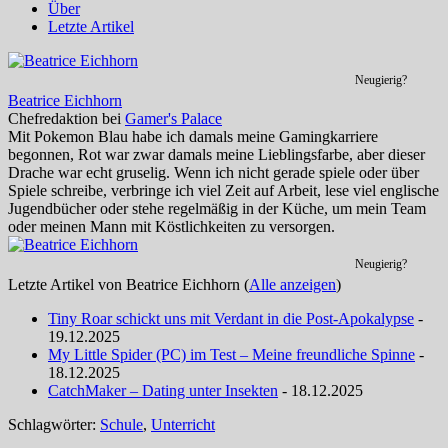
Über
Letzte Artikel
Neugierig?
Beatrice Eichhorn
Chefredaktion
bei
Gamer's Palace
Mit Pokemon Blau habe ich damals meine Gamingkarriere
begonnen, Rot war zwar damals meine Lieblingsfarbe, aber dieser
Drache war echt gruselig. Wenn ich nicht gerade spiele oder über
Spiele schreibe, verbringe ich viel Zeit auf Arbeit, lese viel englische
Jugendbücher oder stehe regelmäßig in der Küche, um mein Team
oder meinen Mann mit Köstlichkeiten zu versorgen.
Neugierig?
Letzte Artikel von Beatrice Eichhorn
(
Alle anzeigen
)
Tiny Roar schickt uns mit Verdant in die Post-Apokalypse
-
19.12.2025
My Little Spider (PC) im Test – Meine freundliche Spinne
-
18.12.2025
CatchMaker – Dating unter Insekten
- 18.12.2025
Schlagwörter:
Schule
,
Unterricht