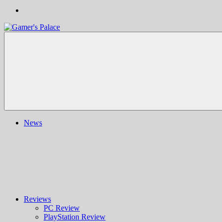
Gamer's
Nachrichten,
Palace
Berichte,
Reviews
&
mehr
rund
ums
Gaming
und
News
darüber
hinaus
|
Ludo
ergo
sum
|
Gaming-
Blog
Reviews
PC Review
PlayStation Review