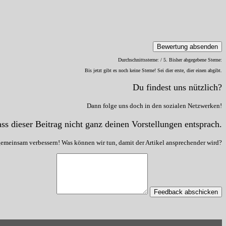
Bewertung absenden
Durchschnittssterne:
/ 5. Bisher abgegebene Sterne:
Bis jetzt gibt es noch keine Sterne! Sei dier erste, dier einen abgibt.
Du findest uns nützlich?
Dann folge uns doch in den sozialen Netzwerken!
ss dieser Beitrag nicht ganz deinen Vorstellungen entsprach.
gemeinsam verbessern! Was können wir tun, damit der Artikel ansprechender wird?
Feedback abschicken