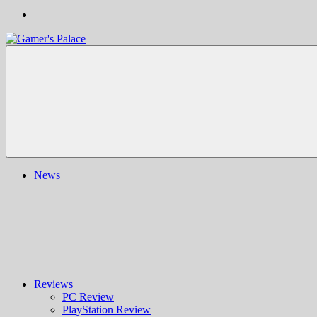
Gamer's
Nachrichten,
Palace
Berichte,
Reviews
&
mehr
rund
ums
Gaming
und
News
darüber
hinaus
|
Ludo
ergo
sum
|
Gaming-
Blog
Reviews
PC Review
PlayStation Review