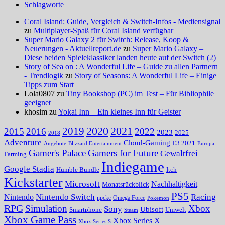
Schlagworte
Coral Island: Guide, Vergleich & Switch-Infos - Mediensignal
zu
Multiplayer-Spaß für Coral Island verfügbar
Super Mario Galaxy 2 für Switch: Release, Koop &
Neuerungen - Aktuellreport.de
zu
Super Mario Galaxy –
Diese beiden Spieleklassiker landen heute auf der Switch (2)
Story of Sea on : A Wonderful Life – Guide zu allen Partnern
- Trendlogik
zu
Story of Seasons: A Wonderful Life – Einige
Tipps zum Start
Lola0807 zu
Tiny Bookshop (PC) im Test – Für Bibliophile
geeignet
khosim zu
Yokai Inn – Ein kleines Inn für Geister
2020
2021
2019
2015
2016
2022
2023
2025
2018
Adventure
Cloud-Gaming
E3 2021
Angebote
Blizzard Entertainment
Europa
Gamer's Palace
Gamers for Future
Gewaltfrei
Farming
Indiegame
Google Stadia
Humble Bundle
Itch
Kickstarter
Microsoft
Nachhaltigkeit
Monatsrückblick
PS5
Nintendo Switch
Racing
Nintendo
npckc
Omega Force
Pokemon
RPG
Simulation
Xbox
Sony
Ubisoft
Smartphone
Umwelt
Steam
Xbox Game Pass
Xbox Series X
Xbox Series S