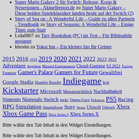
Super Mario Galaxy 2 für Switch: Release, Koop &
Neuerungen - Aktuellreport.de
zu
Super Mario Galaxy –
Diese beiden Spieleklassiker landen heute auf der Switch (2)
Story of Sea on : A Wonderful Life – Guide zu allen Partnern
- Trendlogik
zu
Story of Seasons: A Wonderful Life – Einige
Tipps zum Start
Lola0807 zu
Tiny Bookshop (PC) im Test – Für Bibliophile
geeignet
khosim zu
Yokai Inn – Ein kleines Inn für Geister
2020
2021
2019
2015
2016
2022
2023
2025
2018
Adventure
Cloud-Gaming
E3 2021
Angebote
Blizzard Entertainment
Europa
Gamer's Palace
Gamers for Future
Gewaltfrei
Farming
Indiegame
Google Stadia
Humble Bundle
Itch
Kickstarter
Microsoft
Nachhaltigkeit
Monatsrückblick
PS5
Nintendo Switch
Racing
Nintendo
npckc
Omega Force
Pokemon
RPG
Simulation
Xbox
Sony
Ubisoft
Smartphone
Umwelt
Steam
Xbox Game Pass
Xbox Series X
Xbox Series S
Bitte wähle den Tab Inhalt in den Widget Einstellungen.
Bitte wähle den Tab Inhalt in den Widget Einstellungen.