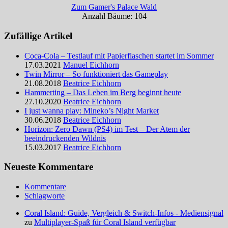
Zum Gamer's Palace Wald
Anzahl Bäume: 104
Zufällige Artikel
Coca-Cola – Testlauf mit Papierflaschen startet im Sommer
17.03.2021
Manuel Eichhorn
Twin Mirror – So funktioniert das Gameplay
21.08.2018
Beatrice Eichhorn
Hammerting – Das Leben im Berg beginnt heute
27.10.2020
Beatrice Eichhorn
I just wanna play: Mineko’s Night Market
30.06.2018
Beatrice Eichhorn
Horizon: Zero Dawn (PS4) im Test – Der Atem der
beeindruckenden Wildnis
15.03.2017
Beatrice Eichhorn
Neueste Kommentare
Kommentare
Schlagworte
Coral Island: Guide, Vergleich & Switch-Infos - Mediensignal
zu
Multiplayer-Spaß für Coral Island verfügbar