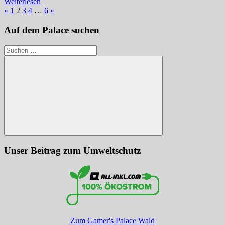
Weiterlesen
Seitennummerierung
Vorherige
Nächste
«
1
2
3
4
…
6
»
Beiträge
Beiträge
der
Auf dem Palace suchen
Beiträge
Suchen
nach:
Suchen
Unser Beitrag zum Umweltschutz
Zum Gamer's Palace Wald