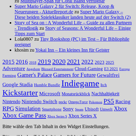
zu
Multiplayer-Spaß für Coral Island verfügbar
Super Mario Galaxy 2 für Switch: Release, Koop &
Neuerungen - Aktuellreport.de
zu
Super Mario Galaxy –
Diese beiden Spieleklassiker landen heute auf der Switch (2)
Story of Sea on : A Wonderful Life – Guide zu allen Partnern
- Trendlogik
zu
Story of Seasons: A Wonderful Life – Einige
Tipps zum Start
Lola0807 zu
Tiny Bookshop (PC) im Test – Für Bibliophile
geeignet
khosim zu
Yokai Inn – Ein kleines Inn für Geister
2020
2021
2019
2015
2016
2022
2023
2025
2018
Adventure
Cloud-Gaming
E3 2021
Angebote
Blizzard Entertainment
Europa
Gamer's Palace
Gamers for Future
Gewaltfrei
Farming
Indiegame
Google Stadia
Humble Bundle
Itch
Kickstarter
Microsoft
Nachhaltigkeit
Monatsrückblick
PS5
Nintendo Switch
Racing
Nintendo
npckc
Omega Force
Pokemon
RPG
Simulation
Xbox
Sony
Ubisoft
Smartphone
Umwelt
Steam
Xbox Game Pass
Xbox Series X
Xbox Series S
Bitte wähle den Tab Inhalt in den Widget Einstellungen.