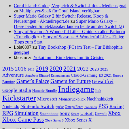
Coral Island: Guide, Vergleich & Switch-Infos - Mediensignal
zu
Multiplayer-Spaß für Coral Island verfügbar
Super Mario Galaxy 2 für Switch: Release, Koop &
Neuerungen - Aktuellreport.de
zu
Super Mario Galaxy –
Diese beiden Spieleklassiker landen heute auf der Switch (2)
Story of Sea on : A Wonderful Life – Guide zu allen Partnern
- Trendlogik
zu
Story of Seasons: A Wonderful Life – Einige
Tipps zum Start
Lola0807 zu
Tiny Bookshop (PC) im Test – Für Bibliophile
geeignet
khosim zu
Yokai Inn – Ein kleines Inn für Geister
2020
2021
2019
2015
2016
2022
2023
2025
2018
Adventure
Cloud-Gaming
E3 2021
Angebote
Blizzard Entertainment
Europa
Gamer's Palace
Gamers for Future
Gewaltfrei
Farming
Indiegame
Google Stadia
Humble Bundle
Itch
Kickstarter
Microsoft
Nachhaltigkeit
Monatsrückblick
PS5
Nintendo Switch
Racing
Nintendo
npckc
Omega Force
Pokemon
RPG
Simulation
Xbox
Sony
Ubisoft
Smartphone
Umwelt
Steam
Xbox Game Pass
Xbox Series X
Xbox Series S