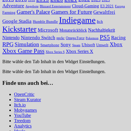
2025
2018
Adventure
Cloud-Gaming
E3 2021
Angebote
Blizzard Entertainment
Europa
Gamer's Palace
Gamers for Future
Gewaltfrei
Farming
Indiegame
Google Stadia
Humble Bundle
Itch
Kickstarter
Microsoft
Nachhaltigkeit
Monatsrückblick
PS5
Nintendo Switch
Racing
Nintendo
npckc
Omega Force
Pokemon
RPG
Simulation
Xbox
Sony
Ubisoft
Smartphone
Umwelt
Steam
Xbox Game Pass
Xbox Series X
Xbox Series S
Bitte wähle den Tab Inhalt in den Widget Einstellungen.
Bitte wähle den Tab Inhalt in den Widget Einstellungen.
Finde uns auch bei…
OpenCritic
Steam Kurator
Itch.io
Mobygames
YouTube
Treedom
Analytics