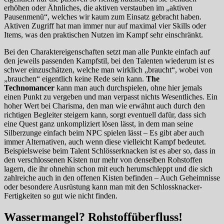
erhöhen oder Ähnliches, die aktiven verstauben im „aktiven
Pausenmenü“, welches wir kaum zum Einsatz gebracht haben.
Aktiven Zugriff hat man immer nur auf maximal vier Skills oder
Items, was den praktischen Nutzen im Kampf sehr einschränkt.
Bei den Charaktereigenschaften setzt man alle Punkte einfach auf
den jeweils passenden Kampfstil, bei den Talenten wiederum ist es
schwer einzuschätzen, welche man wirklich „braucht“, wobei von
„brauchen“ eigentlich keine Rede sein kann.
The
Technomancer
kann man auch durchspielen, ohne hier jemals
einen Punkt zu vergeben und man verpasst nichts Wesentliches. Ein
hoher Wert bei Charisma, den man wie erwähnt auch durch den
richtigen Begleiter steigern kann, sorgt eventuell dafür, dass sich
eine Quest ganz unkompliziert lösen lässt, in dem man seine
Silberzunge einfach beim NPC spielen lässt – Es gibt aber auch
immer Alternativen, auch wenn diese vielleicht Kampf bedeutet.
Beispielsweise beim Talent Schlösserknacken ist es aber so, dass in
den verschlossenen Kisten nur mehr von denselben Rohstoffen
lagern, die ihr ohnehin schon mit euch herumschleppt und die sich
zahlreiche auch in den offenen Kisten befinden – Auch Geheimnisse
oder besondere Ausrüstung kann man mit den Schlossknacker-
Fertigkeiten so gut wie nicht finden.
Wassermangel? Rohstoffüberfluss!