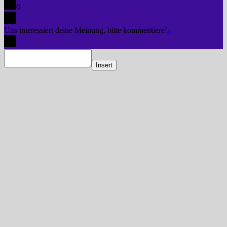
0
Uns interessiert deine Meinung, bitte kommentiere!
x
Insert