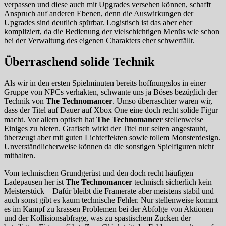
verpassen und diese auch mit Upgrades versehen können, schafft
Anspruch auf anderen Ebenen, denn die Auswirkungen der
Upgrades sind deutlich spürbar. Logistisch ist das aber eher
kompliziert, da die Bedienung der vielschichtigen Menüs wie schon
bei der Verwaltung des eigenen Charakters eher schwerfällt.
Überraschend solide Technik
Als wir in den ersten Spielminuten bereits hoffnungslos in einer
Gruppe von NPCs verhakten, schwante uns ja Böses bezüglich der
Technik von
The Technomancer
. Umso überraschter waren wir,
dass der Titel auf Dauer auf Xbox One eine doch recht solide Figur
macht. Vor allem optisch hat
The Technomancer
stellenweise
Einiges zu bieten. Grafisch wirkt der Titel nur selten angestaubt,
überzeugt aber mit guten Lichteffekten sowie tollem Monsterdesign.
Unverständlicherweise können da die sonstigen Spielfiguren nicht
mithalten.
Vom technischen Grundgerüst und den doch recht häufigen
Ladepausen her ist
The Technomancer
technisch sicherlich kein
Meisterstück – Dafür bleibt die Framerate aber meistens stabil und
auch sonst gibt es kaum technische Fehler. Nur stellenweise kommt
es im Kampf zu krassen Problemen bei der Abfolge von Aktionen
und der Kollisionsabfrage, was zu spastischem Zucken der