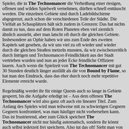
Spieler, die in
The Technomancer
die Verheißung einer riesigen,
offenen und wilden Spielwelt vernehmen, dürften schnell enttäuscht
werden. Die einzelnen Gebiete sind durch Ladebildschirme
abgegrenzt, auch schon die verschiedenen Teile der Städte. Die
Vielfalt an Schauplätzen hält sich zudem in Grenzen: Das hat nichts
damit zu tun, dass auf dem Roten Planeten eben viel ziemlich
ähnlich aussieht, aber man latscht oft durch die gleichen Gebiete.
Insbesondere an Ophir haben wir uns zum Ende des zweiten
Kapitels satt gesehen, da wir uns viel zu oft wieder und wieder
durch die gleichen Straßen metzeln mussten, da wir zwischenzeitlich
durch Intrigen und Technomancer-Feindlichkeit aus der Stadt
vertrieben wurden und nun an jeder Ecke feindliche Offiziere
lauern. Auch wenn die Spielzeit von
The Technomancer
mit gut
30 Stunden deutlich länger ausfällt als die von
Bound by Flame
, so
hat man den Eindruck, dass das eher durch noch mehr repetitive
Elemente erreicht wurde.
Regelmäßig werdet ihr für einige Quests auch so lange in Gebiete
gesperrt, bis die Aufgabe erledigt ist – Aus dem offenen
The
Technomancer
wird also ganz oft auch ein linearer Titel. Zum
Anfang des Spieles wird man teilweise mit zu schwierigen Gegnern
Gegnern konfrontiert, was man häufiger nicht vorhersehen kann.
Das ist frustrierend, aber zum Glück speichert
The
Technomancer
nicht nur häufig automatisch, sondern ihr könnt
auch selbst jederzeit frei speichern. Also tut das oft! Sieht man von