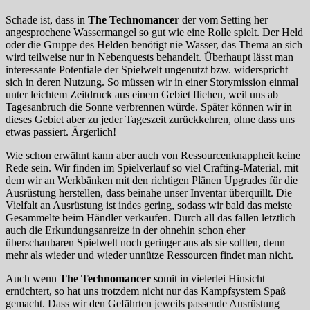
Schade ist, dass in
The Technomancer
der vom Setting her
angesprochene Wassermangel so gut wie eine Rolle spielt. Der Held
oder die Gruppe des Helden benötigt nie Wasser, das Thema an sich
wird teilweise nur in Nebenquests behandelt. Überhaupt lässt man
interessante Potentiale der Spielwelt ungenutzt bzw. widerspricht
sich in deren Nutzung. So müssen wir in einer Storymission einmal
unter leichtem Zeitdruck aus einem Gebiet fliehen, weil uns ab
Tagesanbruch die Sonne verbrennen würde. Später können wir in
dieses Gebiet aber zu jeder Tageszeit zurückkehren, ohne dass uns
etwas passiert. Ärgerlich!
Wie schon erwähnt kann aber auch von Ressourcenknappheit keine
Rede sein. Wir finden im Spielverlauf so viel Crafting-Material, mit
dem wir an Werkbänken mit den richtigen Plänen Upgrades für die
Ausrüstung herstellen, dass beinahe unser Inventar überquillt. Die
Vielfalt an Ausrüstung ist indes gering, sodass wir bald das meiste
Gesammelte beim Händler verkaufen. Durch all das fallen letztlich
auch die Erkundungsanreize in der ohnehin schon eher
überschaubaren Spielwelt noch geringer aus als sie sollten, denn
mehr als wieder und wieder unnütze Ressourcen findet man nicht.
Auch wenn
The Technomancer
somit in vielerlei Hinsicht
ernüchtert, so hat uns trotzdem nicht nur das Kampfsystem Spaß
gemacht. Dass wir den Gefährten jeweils passende Ausrüstung