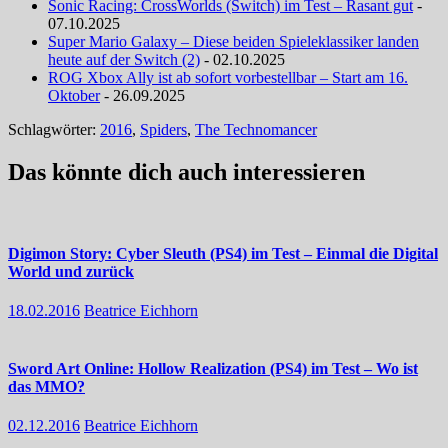
Sonic Racing: CrossWorlds (Switch) im Test – Rasant gut
-
07.10.2025
Super Mario Galaxy – Diese beiden Spieleklassiker landen
heute auf der Switch (2)
- 02.10.2025
ROG Xbox Ally ist ab sofort vorbestellbar – Start am 16.
Oktober
- 26.09.2025
Schlagwörter:
2016
,
Spiders
,
The Technomancer
Das könnte dich auch interessieren
Digimon Story: Cyber Sleuth (PS4) im Test – Einmal die Digital
World und zurück
18.02.2016
Beatrice Eichhorn
Sword Art Online: Hollow Realization (PS4) im Test – Wo ist
das MMO?
02.12.2016
Beatrice Eichhorn