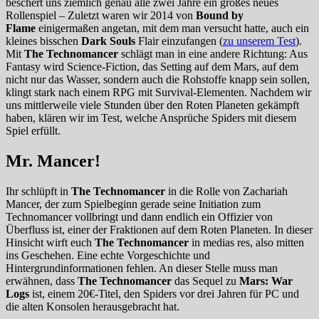
beschert uns ziemlich genau alle zwei Jahre ein großes neues
Rollenspiel – Zuletzt waren wir 2014 von
Bound by
Flame
einigermaßen angetan, mit dem man versucht hatte, auch ein
kleines bisschen
Dark Souls
Flair einzufangen (
zu unserem Test
).
Mit
The Technomancer
schlägt man in eine andere Richtung: Aus
Fantasy wird Science-Fiction, das Setting auf dem Mars, auf dem
nicht nur das Wasser, sondern auch die Rohstoffe knapp sein sollen,
klingt stark nach einem RPG mit Survival-Elementen. Nachdem wir
uns mittlerweile viele Stunden über den Roten Planeten gekämpft
haben, klären wir im Test, welche Ansprüche Spiders mit diesem
Spiel erfüllt.
Mr. Mancer!
Ihr schlüpft in
The Technomancer
in die Rolle von Zachariah
Mancer, der zum Spielbeginn gerade seine Initiation zum
Technomancer vollbringt und dann endlich ein Offizier von
Überfluss ist, einer der Fraktionen auf dem Roten Planeten. In dieser
Hinsicht wirft euch
The Technomancer
in medias res, also mitten
ins Geschehen. Eine echte Vorgeschichte und
Hintergrundinformationen fehlen. An dieser Stelle muss man
erwähnen, dass
The Technomancer
das Sequel zu
Mars: War
Logs
ist, einem 20€-Titel, den Spiders vor drei Jahren für PC und
die alten Konsolen herausgebracht hat.