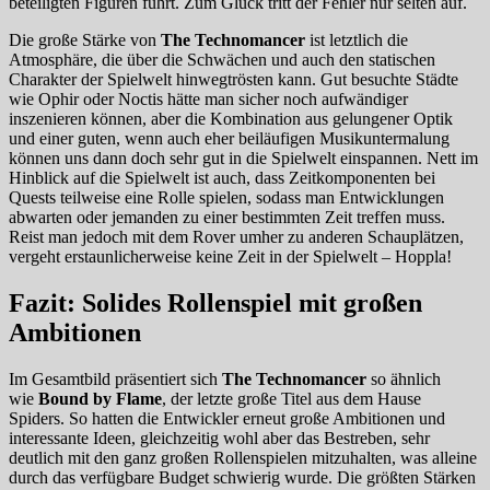
beteiligten Figuren führt. Zum Glück tritt der Fehler nur selten auf.
Die große Stärke von
The Technomancer
ist letztlich die
Atmosphäre, die über die Schwächen und auch den statischen
Charakter der Spielwelt hinwegtrösten kann. Gut besuchte Städte
wie Ophir oder Noctis hätte man sicher noch aufwändiger
inszenieren können, aber die Kombination aus gelungener Optik
und einer guten, wenn auch eher beiläufigen Musikuntermalung
können uns dann doch sehr gut in die Spielwelt einspannen. Nett im
Hinblick auf die Spielwelt ist auch, dass Zeitkomponenten bei
Quests teilweise eine Rolle spielen, sodass man Entwicklungen
abwarten oder jemanden zu einer bestimmten Zeit treffen muss.
Reist man jedoch mit dem Rover umher zu anderen Schauplätzen,
vergeht erstaunlicherweise keine Zeit in der Spielwelt – Hoppla!
Fazit: Solides Rollenspiel mit großen
Ambitionen
Im Gesamtbild präsentiert sich
The Technomancer
so ähnlich
wie
Bound by Flame
, der letzte große Titel aus dem Hause
Spiders. So hatten die Entwickler erneut große Ambitionen und
interessante Ideen, gleichzeitig wohl aber das Bestreben, sehr
deutlich mit den ganz großen Rollenspielen mitzuhalten, was alleine
durch das verfügbare Budget schwierig wurde. Die größten Stärken