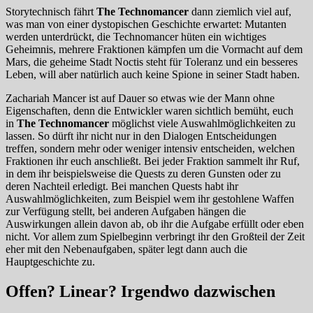
Storytechnisch fährt
The Technomancer
dann ziemlich viel auf,
was man von einer dystopischen Geschichte erwartet: Mutanten
werden unterdrückt, die Technomancer hüten ein wichtiges
Geheimnis, mehrere Fraktionen kämpfen um die Vormacht auf dem
Mars, die geheime Stadt Noctis steht für Toleranz und ein besseres
Leben, will aber natürlich auch keine Spione in seiner Stadt haben.
Zachariah Mancer ist auf Dauer so etwas wie der Mann ohne
Eigenschaften, denn die Entwickler waren sichtlich bemüht, euch
in
The Technomancer
möglichst viele Auswahlmöglichkeiten zu
lassen. So dürft ihr nicht nur in den Dialogen Entscheidungen
treffen, sondern mehr oder weniger intensiv entscheiden, welchen
Fraktionen ihr euch anschließt. Bei jeder Fraktion sammelt ihr Ruf,
in dem ihr beispielsweise die Quests zu deren Gunsten oder zu
deren Nachteil erledigt. Bei manchen Quests habt ihr
Auswahlmöglichkeiten, zum Beispiel wem ihr gestohlene Waffen
zur Verfügung stellt, bei anderen Aufgaben hängen die
Auswirkungen allein davon ab, ob ihr die Aufgabe erfüllt oder eben
nicht. Vor allem zum Spielbeginn verbringt ihr den Großteil der Zeit
eher mit den Nebenaufgaben, später legt dann auch die
Hauptgeschichte zu.
Offen? Linear? Irgendwo dazwischen