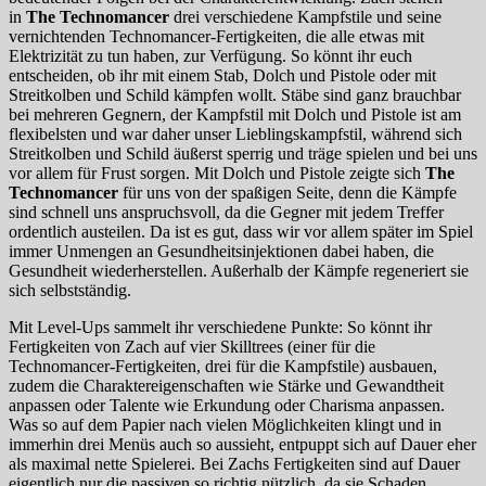
in
The Technomancer
drei verschiedene Kampfstile und seine
vernichtenden Technomancer-Fertigkeiten, die alle etwas mit
Elektrizität zu tun haben, zur Verfügung. So könnt ihr euch
entscheiden, ob ihr mit einem Stab, Dolch und Pistole oder mit
Streitkolben und Schild kämpfen wollt. Stäbe sind ganz brauchbar
bei mehreren Gegnern, der Kampfstil mit Dolch und Pistole ist am
flexibelsten und war daher unser Lieblingskampfstil, während sich
Streitkolben und Schild äußerst sperrig und träge spielen und bei uns
vor allem für Frust sorgen. Mit Dolch und Pistole zeigte sich
The
Technomancer
für uns von der spaßigen Seite, denn die Kämpfe
sind schnell uns anspruchsvoll, da die Gegner mit jedem Treffer
ordentlich austeilen. Da ist es gut, dass wir vor allem später im Spiel
immer Unmengen an Gesundheitsinjektionen dabei haben, die
Gesundheit wiederherstellen. Außerhalb der Kämpfe regeneriert sie
sich selbstständig.
Mit Level-Ups sammelt ihr verschiedene Punkte: So könnt ihr
Fertigkeiten von Zach auf vier Skilltrees (einer für die
Technomancer-Fertigkeiten, drei für die Kampfstile) ausbauen,
zudem die Charaktereigenschaften wie Stärke und Gewandtheit
anpassen oder Talente wie Erkundung oder Charisma anpassen.
Was so auf dem Papier nach vielen Möglichkeiten klingt und in
immerhin drei Menüs auch so aussieht, entpuppt sich auf Dauer eher
als maximal nette Spielerei. Bei Zachs Fertigkeiten sind auf Dauer
eigentlich nur die passiven so richtig nützlich, da sie Schaden