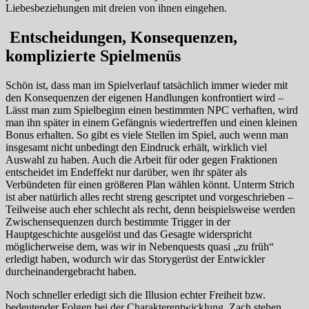
Liebesbeziehungen mit dreien von ihnen eingehen.
Entscheidungen, Konsequenzen,
komplizierte Spielmenüs
Schön ist, dass man im Spielverlauf tatsächlich immer wieder mit
den Konsequenzen der eigenen Handlungen konfrontiert wird –
Lässt man zum Spielbeginn einen bestimmten NPC verhaften, wird
man ihn später in einem Gefängnis wiedertreffen und einen kleinen
Bonus erhalten. So gibt es viele Stellen im Spiel, auch wenn man
insgesamt nicht unbedingt den Eindruck erhält, wirklich viel
Auswahl zu haben. Auch die Arbeit für oder gegen Fraktionen
entscheidet im Endeffekt nur darüber, wen ihr später als
Verbündeten für einen größeren Plan wählen könnt. Unterm Strich
ist aber natürlich alles recht streng gescriptet und vorgeschrieben –
Teilweise auch eher schlecht als recht, denn beispielsweise werden
Zwischensequenzen durch bestimmte Trigger in der
Hauptgeschichte ausgelöst und das Gesagte widerspricht
möglicherweise dem, was wir in Nebenquests quasi „zu früh“
erledigt haben, wodurch wir das Storygerüst der Entwickler
durcheinandergebracht haben.
Noch schneller erledigt sich die Illusion echter Freiheit bzw.
bedeutender Folgen bei der Charakterentwicklung. Zach stehen