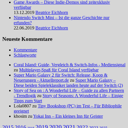
Game Awards – Diese Indie-Demos sind zeitexklusiv
verfügbar
13.12.2019
Beatrice Eichhorn
Nintendo Switch Mini – Ist die ganze Geschichte nur
erfunden?
22.06.2019
Beatrice Eichhorn
Neueste Kommentare
Kommentare
Schlagworte
Coral Island: Guide, Vergleich & Switch-Infos - Mediensignal
zu
Multiplayer-Spaß für Coral Island verfügbar
Super Mario Galaxy 2 für Switch: Release, Koop &
Neuerungen - Aktuellreport.de
zu
Super Mario Galaxy –
Diese beiden Spieleklassiker landen heute auf der Switch (2)
Story of Sea on : A Wonderful Life – Guide zu allen Partnern
- Trendlogik
zu
Story of Seasons: A Wonderful Life – Einige
Tipps zum Start
Lola0807 zu
Tiny Bookshop (PC) im Test – Für Bibliophile
geeignet
khosim zu
Yokai Inn – Ein kleines Inn für Geister
2020
2021
2019
2015
2016
2022
2023