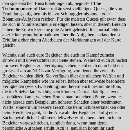
den spielerischen Einschränkungen ab, begeistert
The
Technomancer
auf Dauer mit äußerst vielfältigen Quests, die von
Ermittlungsaufgaben bis hin zu Schmugglermissionen oder
Botaniker-Aufgaben reichen. Für die meisten Quests gilt zwar, dass
sie sich in Minutenschnelle erledigen lassen, aber in diesem Bereich
haben die Entwickler eine gute Arbeit geleistet. Im Journal fehlen
aber Hintergrundinformationen über die Aufgaben, sodass deren
Erfüllung eher einem Abarbeiten der Markierungen auf der Karte
gleicht.
Wichtig sind auch eure Begleiter, die euch im Kampf zumeist
sinnvoll und unverzichtbar zur Seite stehen. Während euch zunächst
nur zwei Begleiter zur Verfügung stehen, steht euch dann bald ein
großes Team an NPCs zur Verfügung, von denen ihr zwei als
Begleiter wählen dürft. Sie verfügen über die gleichen Waffen und
mögliche Kampfstile wie ihr selbst, haben aber teilweise besondere
Fertigkeiten (wie z.B. Heilung) und liefern euch bestimmte Boni,
die im Spielverlauf wichtig sein können. Da man häufig schwer
einschätzen kann, welchen Bonus man brauchen könnte, wenn es
nicht gerade zum Beispiel um höheren Schaden einer bestimmten
Waffe, sondern um bessere Geschicke beim Schlösserknacken oder
beim Herstellen geht, ist die Auswahl der Begleiter häufig eine
Sache persönlicher Präferenz, teilweise wird einem aber auch ein
Begleiter vorgeschrieben, nämlich dann, wenn man deren
persönliche Aufgaben erfüllt. Ach ja, natürlich könnt ihr auch