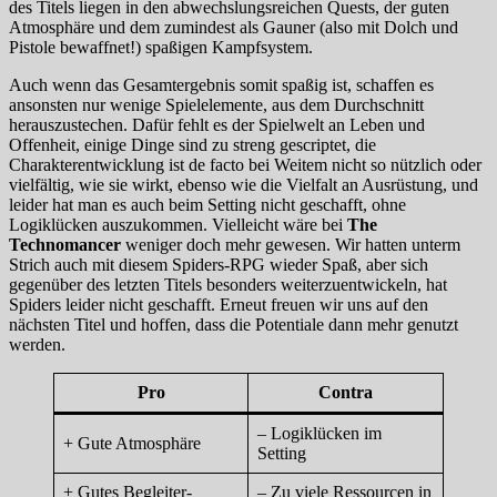
des Titels liegen in den abwechslungsreichen Quests, der guten
Atmosphäre und dem zumindest als Gauner (also mit Dolch und
Pistole bewaffnet!) spaßigen Kampfsystem.
Auch wenn das Gesamtergebnis somit spaßig ist, schaffen es
ansonsten nur wenige Spielelemente, aus dem Durchschnitt
herauszustechen. Dafür fehlt es der Spielwelt an Leben und
Offenheit, einige Dinge sind zu streng gescriptet, die
Charakterentwicklung ist de facto bei Weitem nicht so nützlich oder
vielfältig, wie sie wirkt, ebenso wie die Vielfalt an Ausrüstung, und
leider hat man es auch beim Setting nicht geschafft, ohne
Logiklücken auszukommen. Vielleicht wäre bei
The
Technomancer
weniger doch mehr gewesen. Wir hatten unterm
Strich auch mit diesem Spiders-RPG wieder Spaß, aber sich
gegenüber des letzten Titels besonders weiterzuentwickeln, hat
Spiders leider nicht geschafft. Erneut freuen wir uns auf den
nächsten Titel und hoffen, dass die Potentiale dann mehr genutzt
werden.
Pro
Contra
– Logiklücken im
+ Gute Atmosphäre
Setting
+ Gutes Begleiter-
– Zu viele Ressourcen in