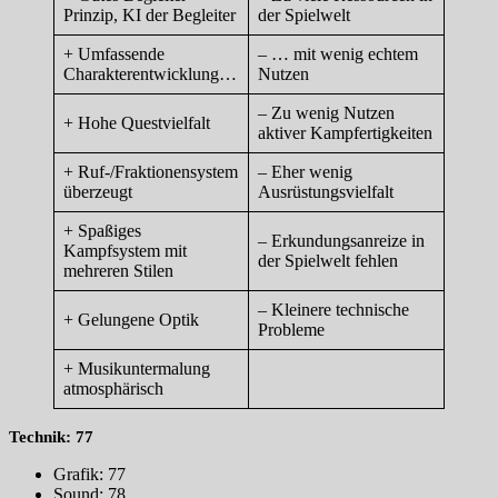
Prinzip, KI der Begleiter
der Spielwelt
+ Umfassende
– … mit wenig echtem
Charakterentwicklung…
Nutzen
– Zu wenig Nutzen
+ Hohe Questvielfalt
aktiver Kampfertigkeiten
+ Ruf-/Fraktionensystem
– Eher wenig
überzeugt
Ausrüstungsvielfalt
+ Spaßiges
– Erkundungsanreize in
Kampfsystem mit
der Spielwelt fehlen
mehreren Stilen
– Kleinere technische
+ Gelungene Optik
Probleme
+ Musikuntermalung
atmosphärisch
Technik: 77
Grafik: 77
Sound: 78