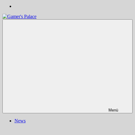
Gamer's
Nachrichten,
Palace
Berichte,
Reviews
&
mehr
rund
ums
Gaming
und
darüber
hinaus
|
Ludo
ergo
sum
|
Menü
Gaming-
Blog
News