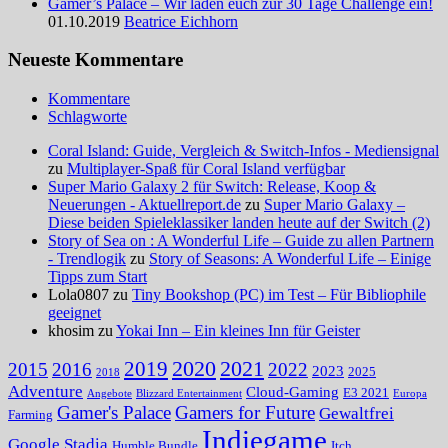
Gamer’s Palace – Wir laden euch zur 30 Tage Challenge ein!
01.10.2019
Beatrice Eichhorn
Neueste Kommentare
Kommentare
Schlagworte
Coral Island: Guide, Vergleich & Switch-Infos - Mediensignal
zu
Multiplayer-Spaß für Coral Island verfügbar
Super Mario Galaxy 2 für Switch: Release, Koop &
Neuerungen - Aktuellreport.de
zu
Super Mario Galaxy –
Diese beiden Spieleklassiker landen heute auf der Switch (2)
Story of Sea on : A Wonderful Life – Guide zu allen Partnern
- Trendlogik
zu
Story of Seasons: A Wonderful Life – Einige
Tipps zum Start
Lola0807 zu
Tiny Bookshop (PC) im Test – Für Bibliophile
geeignet
khosim zu
Yokai Inn – Ein kleines Inn für Geister
2020
2021
2019
2015
2016
2022
2023
2025
2018
Adventure
Cloud-Gaming
E3 2021
Angebote
Blizzard Entertainment
Europa
Gamer's Palace
Gamers for Future
Gewaltfrei
Farming
Indiegame
Google Stadia
Humble Bundle
Itch