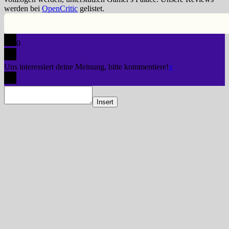
werden bei
OpenCritic
gelistet.
0
Uns interessiert deine Meinung, bitte kommentiere!
x
Insert