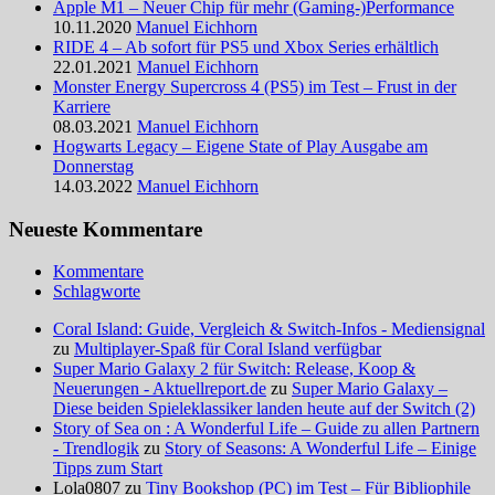
Apple M1 – Neuer Chip für mehr (Gaming-)Performance
10.11.2020
Manuel Eichhorn
RIDE 4 – Ab sofort für PS5 und Xbox Series erhältlich
22.01.2021
Manuel Eichhorn
Monster Energy Supercross 4 (PS5) im Test – Frust in der
Karriere
08.03.2021
Manuel Eichhorn
Hogwarts Legacy – Eigene State of Play Ausgabe am
Donnerstag
14.03.2022
Manuel Eichhorn
Neueste Kommentare
Kommentare
Schlagworte
Coral Island: Guide, Vergleich & Switch-Infos - Mediensignal
zu
Multiplayer-Spaß für Coral Island verfügbar
Super Mario Galaxy 2 für Switch: Release, Koop &
Neuerungen - Aktuellreport.de
zu
Super Mario Galaxy –
Diese beiden Spieleklassiker landen heute auf der Switch (2)
Story of Sea on : A Wonderful Life – Guide zu allen Partnern
- Trendlogik
zu
Story of Seasons: A Wonderful Life – Einige
Tipps zum Start
Lola0807 zu
Tiny Bookshop (PC) im Test – Für Bibliophile