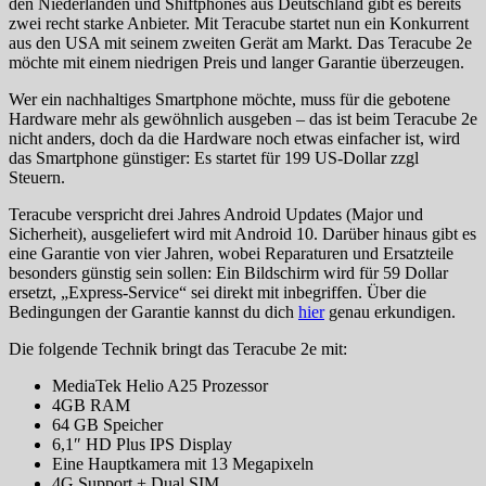
den Niederlanden und Shiftphones aus Deutschland gibt es bereits
zwei recht starke Anbieter. Mit Teracube startet nun ein Konkurrent
aus den USA mit seinem zweiten Gerät am Markt. Das Teracube 2e
möchte mit einem niedrigen Preis und langer Garantie überzeugen.
Wer ein nachhaltiges Smartphone möchte, muss für die gebotene
Hardware mehr als gewöhnlich ausgeben – das ist beim Teracube 2e
nicht anders, doch da die Hardware noch etwas einfacher ist, wird
das Smartphone günstiger: Es startet für 199 US-Dollar zzgl
Steuern.
Teracube verspricht drei Jahres Android Updates (Major und
Sicherheit), ausgeliefert wird mit Android 10. Darüber hinaus gibt es
eine Garantie von vier Jahren, wobei Reparaturen und Ersatzteile
besonders günstig sein sollen: Ein Bildschirm wird für 59 Dollar
ersetzt, „Express-Service“ sei direkt mit inbegriffen. Über die
Bedingungen der Garantie kannst du dich
hier
genau erkundigen.
Die folgende Technik bringt das Teracube 2e mit:
MediaTek Helio A25 Prozessor
4GB RAM
64 GB Speicher
6,1″ HD Plus IPS Display
Eine Hauptkamera mit 13 Megapixeln
4G Support + Dual SIM