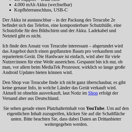
4.000 mAh Akku (wechselbar)
Kopfhöreranschluss, USB-C
Der Akku ist austauschbar – in der Packung des Teracube 2e
befindet sich das Telefon, eine kompostierbare Schutzhülle, eine
Schutzfolie für den Bildschirm und der Akku. Ladekabel und
Netzteil gibt es nicht.
Ich finde den Ansatz von Teracube interessant – abgerundet wird
das Angebot durch einen gepflanzten Baum pro verkauftem und
repariertem Gerät. Die Hardware ist einfach, wird aber für viele
Nutzer:innen für eine Weile ausreichen. Gespannt bin ich nur, ob
man, vor allem beim MediaTek Prozessor, wirklich so lange große
Android Updates bieten können wird.
Den Shop von Teracube finde ich nicht ganz überschaubar, es gibt
keine genaue Info, in welche Länder das Gerät verkauft wird.
Aktuell ist ohnehin ausverkauft, laut Notiz im
Shop
erfolgt der
Versand aber aus Deutschland.
Sie sehen gerade einen Platzhalterinhalt von
YouTube
. Um auf den
eigentlichen Inhalt zuzugreifen, klicken Sie auf die Schaltfläche
unten. Bitte beachten Sie, dass dabei Daten an Drittanbieter
weitergegeben werden.