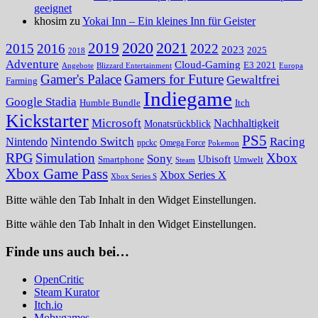
geeignet
khosim zu
Yokai Inn – Ein kleines Inn für Geister
2020
2021
2019
2015
2016
2022
2023
2025
2018
Adventure
Cloud-Gaming
E3 2021
Angebote
Blizzard Entertainment
Europa
Gamer's Palace
Gamers for Future
Gewaltfrei
Farming
Indiegame
Google Stadia
Humble Bundle
Itch
Kickstarter
Microsoft
Nachhaltigkeit
Monatsrückblick
PS5
Nintendo Switch
Racing
Nintendo
npckc
Omega Force
Pokemon
RPG
Simulation
Xbox
Sony
Ubisoft
Smartphone
Umwelt
Steam
Xbox Game Pass
Xbox Series X
Xbox Series S
Bitte wähle den Tab Inhalt in den Widget Einstellungen.
Bitte wähle den Tab Inhalt in den Widget Einstellungen.
Finde uns auch bei…
OpenCritic
Steam Kurator
Itch.io
Mobygames