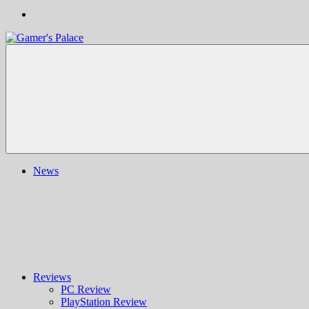
Gamer's
Nachrichten,
Palace
Berichte,
Reviews
&
mehr
rund
ums
Gaming
und
News
darüber
hinaus
|
Ludo
ergo
sum
|
Gaming-
Blog
Reviews
PC Review
PlayStation Review