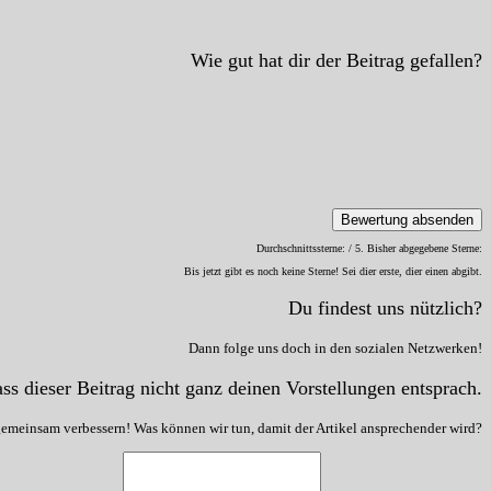
Wie gut hat dir der Beitrag gefallen?
Bewertung absenden
Durchschnittssterne:
/ 5. Bisher abgegebene Sterne:
Bis jetzt gibt es noch keine Sterne! Sei dier erste, dier einen abgibt.
Du findest uns nützlich?
Dann folge uns doch in den sozialen Netzwerken!
ss dieser Beitrag nicht ganz deinen Vorstellungen entsprach.
gemeinsam verbessern! Was können wir tun, damit der Artikel ansprechender wird?